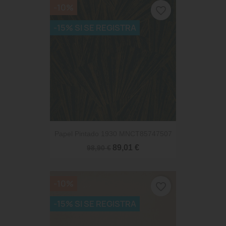
-10%
favorite_border
-15% SI SE REGISTRA
Papel Pintado 1930 MNCT85747507
89,01 €
98,90 €
-10%
favorite_border
-15% SI SE REGISTRA