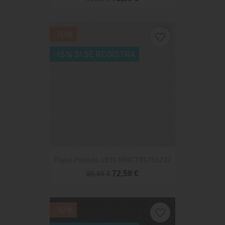
-10%
favorite_border
-15% SI SE REGISTRA
Papel Pintado 1930 MNCT85751232
72,59 €
80,65 €
-10%
favorite_border