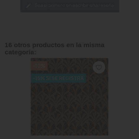
Sea el primero en escribir una reseña
16 otros productos en la misma
categoría:
-10%
favorite_border
-15% SI SE REGISTRA