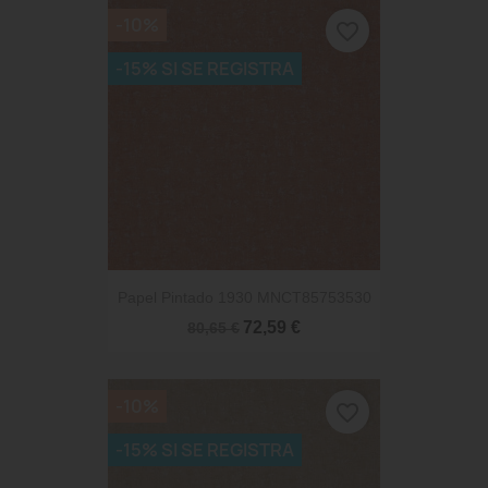
-10%
favorite_border
-15% SI SE REGISTRA
Papel Pintado 1930 MNCT85753530
72,59 €
80,65 €
-10%
favorite_border
-15% SI SE REGISTRA