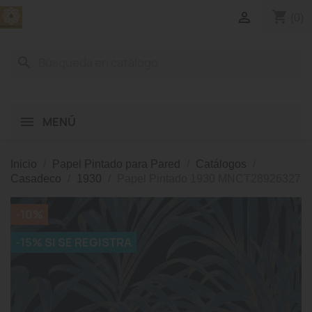
shopping_cart

(0)
search
MENÚ
Inicio
Papel Pintado para Pared
Catálogos
Casadeco
1930
Papel Pintado 1930 MNCT28926327
-10%
-15% SI SE REGISTRA