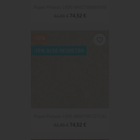
Papel Pintado 1930 MNCT85699509
74,52 €
82,80 €
-10%
favorite_border
-15% SI SE REGISTRA
Papel Pintado 1930 MNCT85727131
74,52 €
82,80 €