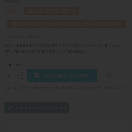
80,65 €
72,59 €
10% DE DESCUENTO
REGISTRESE PARA OBTENER 15% DESCUENTO
Impuestos incluidos
Papel pintado MNCT28926327 Fougeres en color oro y
azul de la colección 1930 de Casadeco
Cantidad

favorite_border
AÑADIR AL CARRITO
La cantidad mínima en el pedido de compra para el producto es
2.
Escriba su propia reseña