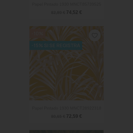
Papel Pintado 1930 MNCT85739525
74,52 €
82,80 €
-10%
favorite_border
-15% SI SE REGISTRA
Papel Pintado 1930 MNCT28922318
72,59 €
80,65 €