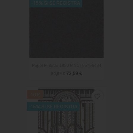
-15% SI SE REGISTRA
Papel Pintado 1930 MNCT85756434
72,59 €
80,65 €
-10%
favorite_border
-15% SI SE REGISTRA