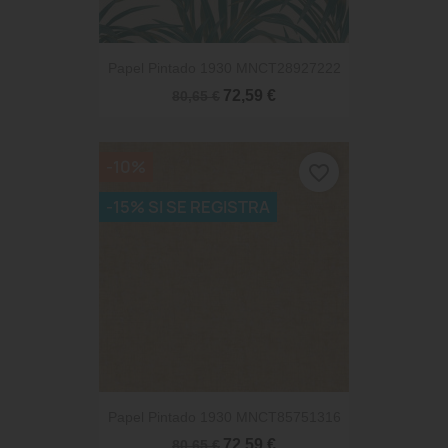
Papel Pintado 1930 MNCT28927222
72,59 €
80,65 €
-10%
favorite_border
-15% SI SE REGISTRA
Papel Pintado 1930 MNCT85751316
72,59 €
80,65 €