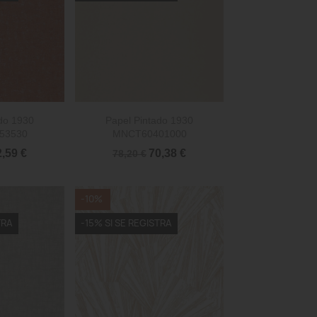

rápida
Vista rápida
do 1930
Papel Pintado 1930
53530
MNCT60401000
2,59 €
70,38 €
78,20 €
-10%
TRA
-15% SI SE REGISTRA