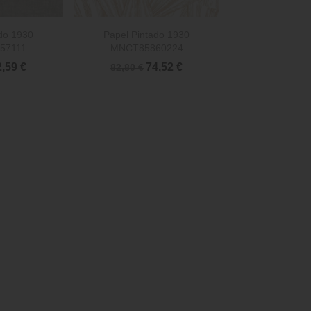

rápida
Vista rápida
do 1930
Papel Pintado 1930
57111
MNCT85860224
2,59 €
74,52 €
82,80 €