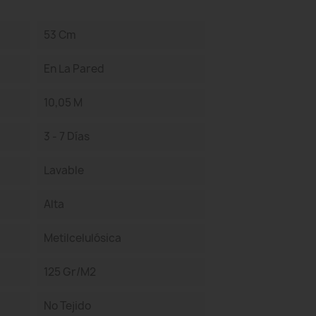
53 Cm
En La Pared
10,05 M
3 - 7 Días
Lavable
Alta
Metilcelulósica
125 Gr/m2
No Tejido