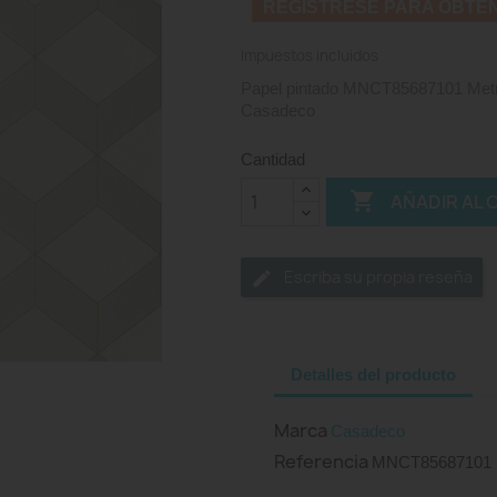
REGISTRESE PARA OBTE
Impuestos incluidos
Papel pintado MNCT85687101 Metro
Casadeco
Cantidad

AÑADIR AL 
Escriba su propia reseña
Detalles del producto
Marca
Casadeco
Referencia
MNCT85687101 