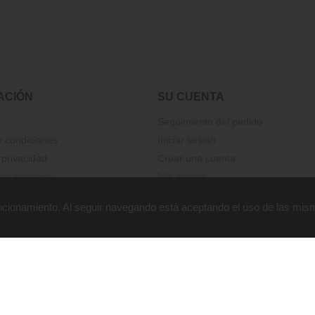
ACIÓN
SU CUENTA
Seguimiento del pedido
 condiciones
Iniciar sesión
 privacidad
Crear una cuenta
on nosotros
Mis alertas
funcionamiento. Al seguir navegando está aceptando el uso de las mis