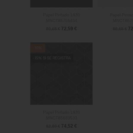


Vista rápida
Vista 
Papel Pintado 1930
Papel Pinta
MNCT85756434
MNCT857
72,59 €
72
80,65 €
80,65 €
-10%
-15% SI SE REGISTRA

Vista rápida
Papel Pintado 1930
MNCT85689533
74,52 €
82,80 €