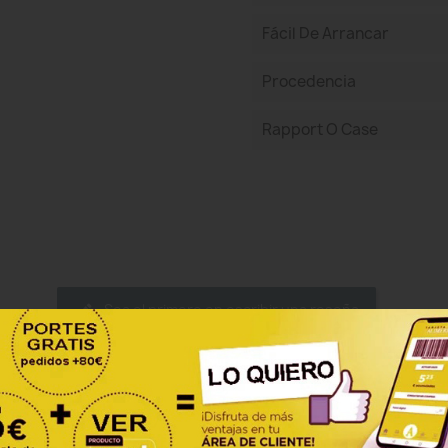
Fácil De Arrancar
Procedencia
Rapport O Case
Sea el primero en escribir una reseña