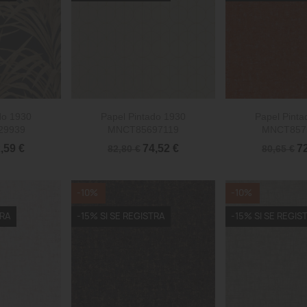


rápida
Vista rápida
Vista 
do 1930
Papel Pintado 1930
Papel Pinta
29939
MNCT85697119
MNCT857
,59 €
74,52 €
7
82,80 €
80,65 €
-10%
-10%
TRA
-15% SI SE REGISTRA
-15% SI SE REGIS