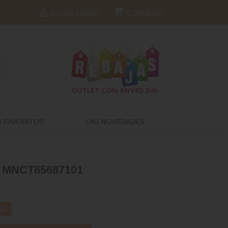
shopping_cart

Carrito
(0)
Iniciar sesión
S FAVORITOS
LAS NOVEDADES
 MNCT85687101
TO