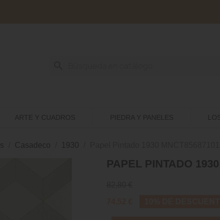
search
ARTE Y CUADROS
PIEDRA Y PANELES
LO
s
Casadeco
1930
Papel Pintado 1930 MNCT85687101
PAPEL PINTADO 1930
82,80 €
74,52 €
10% DE DESCUEN