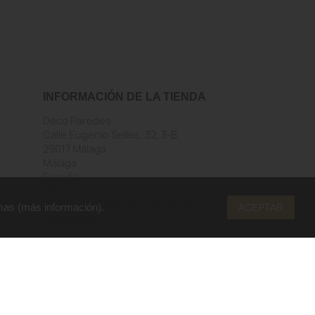
INFORMACIÓN DE LA TIENDA
Deco Paredes
Calle Eugenio Selles, 32, 3-B
29017 Málaga
Málaga
España
Llámenos:
952292206
Envíenos un mensaje de correo
mas (
más información
).
ACEPTAR
electrónico:
info@decoparedes.com