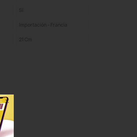
Sí
Importación - Francia
21 Cm