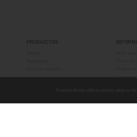
PRODUCTOS
INFORM
Ofertas
Aviso legal
Novedades
Términos y
Los más vendidos
Política de
Contacte c
Nuestra tienda utiliza cookies para su 