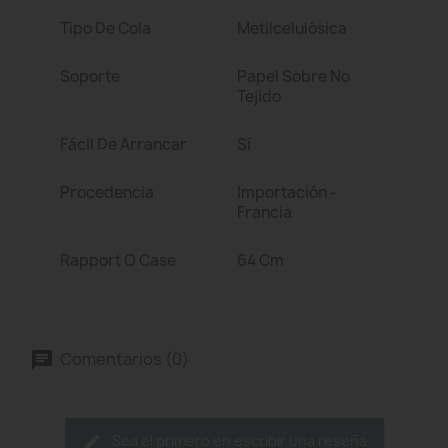
Tipo De Cola
Metilcelulósica
Soporte
Papel Sobre No
Tejido
Fácil De Arrancar
Sí
Procedencia
Importación -
Francia
Rapport O Case
64 Cm
Comentarios (0)
Sea el primero en escribir una reseña