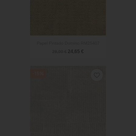
Papel Pintado Domino RM25407
24,65 €
29,00 €
-15%
favorite_border