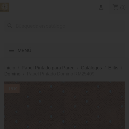
shopping_cart

(0)
search
MENÚ
Inicio
Papel Pintado para Pared
Catálogos
Elitis
Domino
Papel Pintado Domino RM25409
-15%