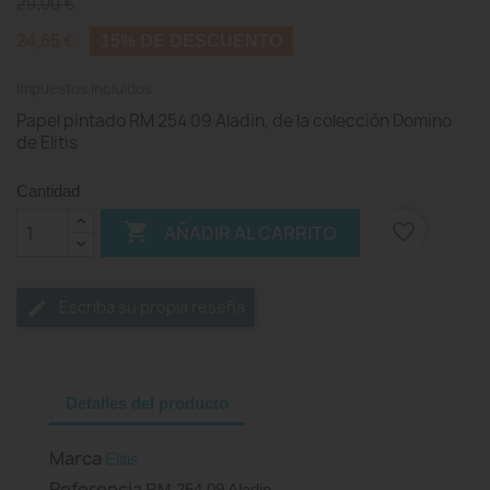
29,00 €
24,65 €
15% DE DESCUENTO
Impuestos incluidos
Papel pintado RM 254 09 Aladin, de la colección Domino
de Elitis
Cantidad

favorite_border
AÑADIR AL CARRITO
Escriba su propia reseña
Detalles del producto
Marca
Elitis
Referencia
RM 254 09 Aladin