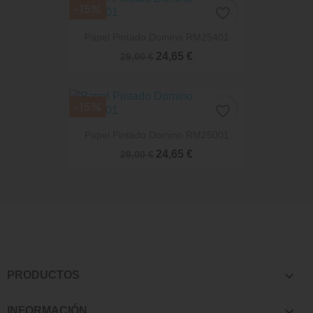
-15%
favorite_border
Papel Pintado Domino RM25401
24,65 €
29,00 €
-15%
favorite_border
Papel Pintado Domino RM25001
24,65 €
29,00 €

PRODUCTOS

INFORMACIÓN