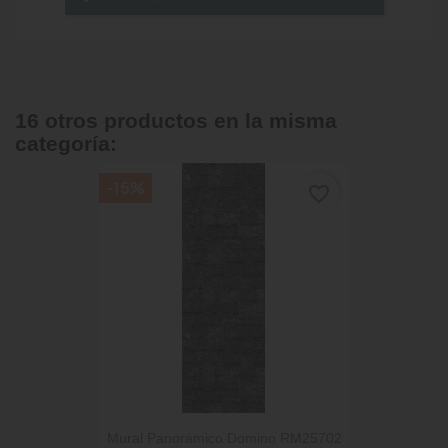
16 otros productos en la misma
categoría:
-15%
favorite_border
Mural Panorámico Domino RM25702