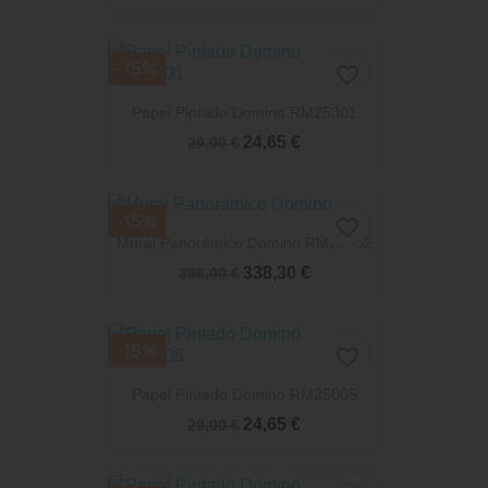
-15%
favorite_border
Papel Pintado Domino RM25301
24,65 €
29,00 €
-15%
favorite_border
Mural Panorámico Domino RM25602
338,30 €
398,00 €
-15%
favorite_border
Papel Pintado Domino RM25005
24,65 €
29,00 €