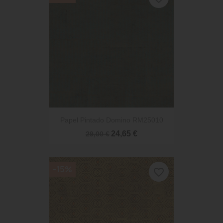
Papel Pintado Domino RM25010
24,65 €
29,00 €
-15%
favorite_border