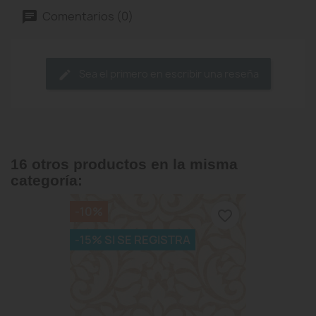
Comentarios (0)
Sea el primero en escribir una reseña
16 otros productos en la misma
categoría:
-10%
favorite_border
-15% SI SE REGISTRA