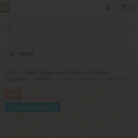
shopping_cart

(0)
search
MENÚ
Inicio
Papel Pintado para Pared
Catálogos
Casadeco
Vienne
Papel Pintado Vienne 87341202
-10%
-15% SI SE REGISTRA