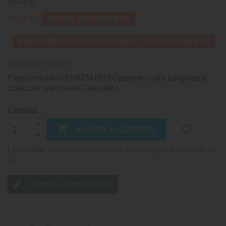
56,75 €
51,08 €
10% DE DESCUENTO
REGISTRESE PARA OBTENER 15% DESCUENTO
Impuestos incluidos
Papel pintado VIEN87341202 Opera en color beige de la
colección Vienne de Casadeco
Cantidad

favorite_border
AÑADIR AL CARRITO
La cantidad mínima en el pedido de compra para el producto es
2.
Escriba su propia reseña