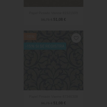
Papel Pintado Vienne 81921509
51,08 €
56,75 €
-10%
favorite_border
-15% SI SE REGISTRA
Papel Pintado Vienne 87346308
51,08 €
56,75 €