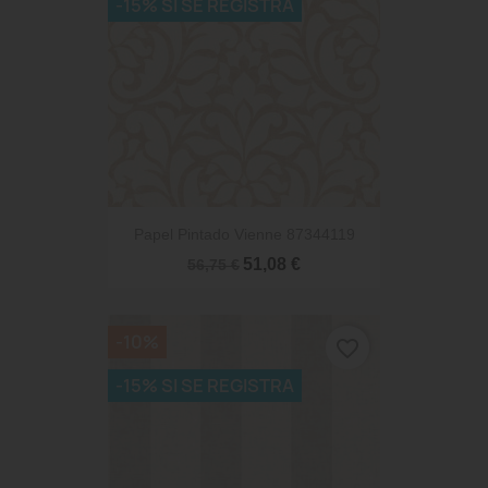
-15% SI SE REGISTRA
Papel Pintado Vienne 87344119
51,08 €
56,75 €
-10%
favorite_border
-15% SI SE REGISTRA