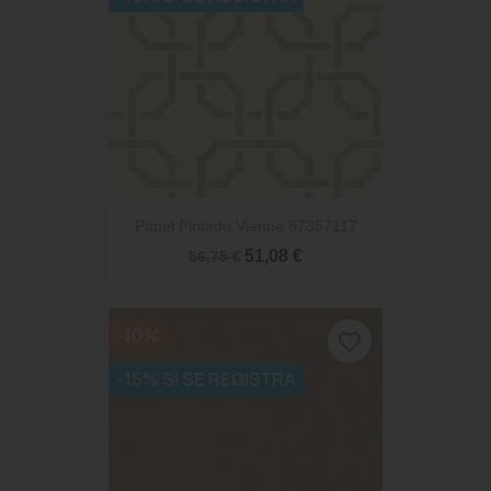
Papel Pintado Vienne 87357117
51,08 €
56,75 €
-10%
favorite_border
-15% SI SE REGISTRA