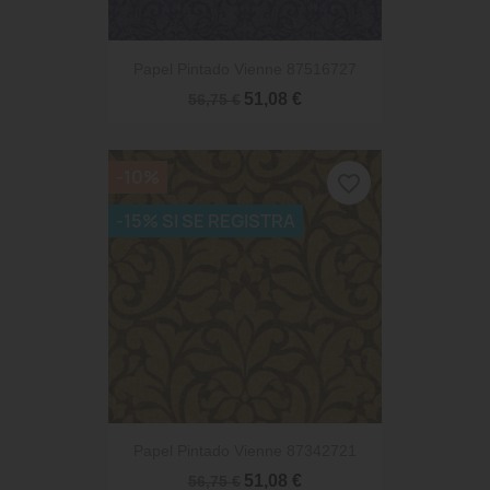
Papel Pintado Vienne 87516727
51,08 €
56,75 €
-10%
favorite_border
-15% SI SE REGISTRA
Papel Pintado Vienne 87342721
51,08 €
56,75 €