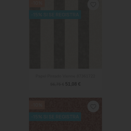
-10%
favorite_border
-15% SI SE REGISTRA
Papel Pintado Vienne 87361722
51,08 €
56,75 €
-10%
favorite_border
-15% SI SE REGISTRA