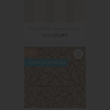
Papel Pintado Vienne 87369114
51,08 €
56,75 €
-10%
favorite_border
-15% SI SE REGISTRA