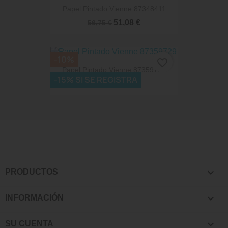
Papel Pintado Vienne 87348411
51,08 €
56,75 €
-10%
favorite_border
Papel Pintado Vienne 87359729
-15% SI SE REGISTRA
51,08 €
56,75 €

PRODUCTOS

INFORMACIÓN

SU CUENTA