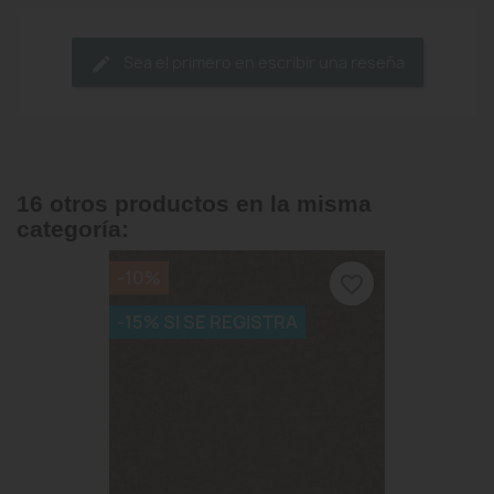
Sea el primero en escribir una reseña
16 otros productos en la misma
categoría:
-10%
favorite_border
-15% SI SE REGISTRA