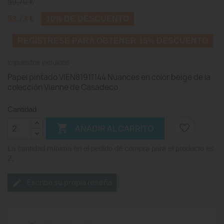
59,70 €
53,73 €
10% DE DESCUENTO
REGISTRESE PARA OBTENER 15% DESCUENTO
Impuestos incluidos
Papel pintado VIEN81911144 Nuances en color beige de la
colección Vienne de Casadeco
Cantidad

favorite_border
AÑADIR AL CARRITO
La cantidad mínima en el pedido de compra para el producto es
2.
Escriba su propia reseña