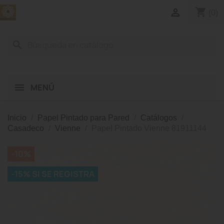
shopping_cart

(0)
search
MENÚ
Inicio
Papel Pintado para Pared
Catálogos
Casadeco
Vienne
Papel Pintado Vienne 81911144
-10%
-15% SI SE REGISTRA