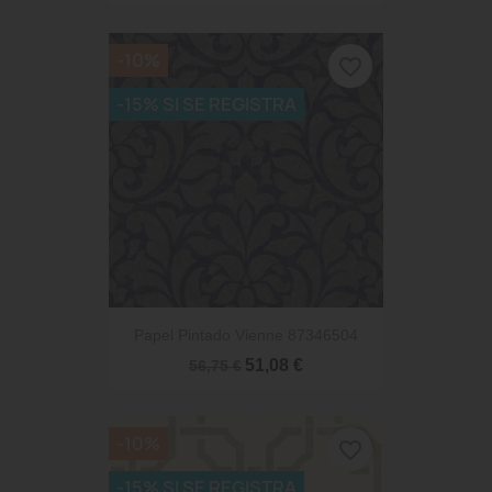
-10%
favorite_border
-15% SI SE REGISTRA
Papel Pintado Vienne 87346504
51,08 €
56,75 €
-10%
favorite_border
-15% SI SE REGISTRA