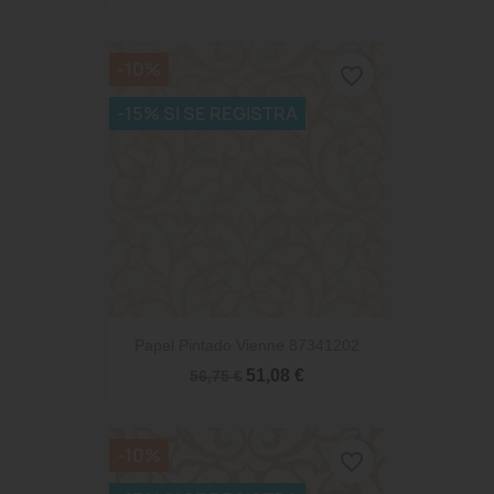
-10%
favorite_border
-15% SI SE REGISTRA
Papel Pintado Vienne 87341202
51,08 €
56,75 €
-10%
favorite_border