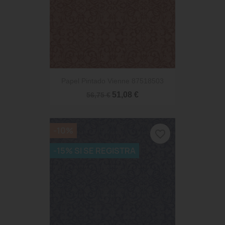
Papel Pintado Vienne 87518503
51,08 €
56,75 €
-10%
favorite_border
-15% SI SE REGISTRA