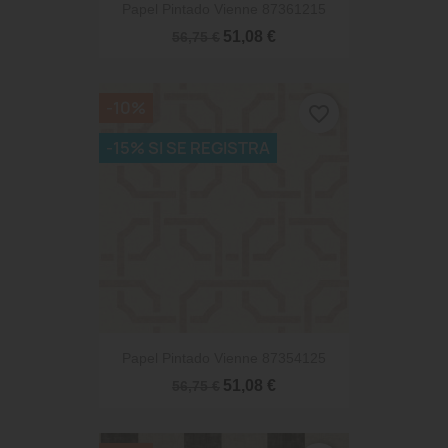
Papel Pintado Vienne 87361215
51,08 €
56,75 €
-10%
favorite_border
-15% SI SE REGISTRA
Papel Pintado Vienne 87354125
51,08 €
56,75 €