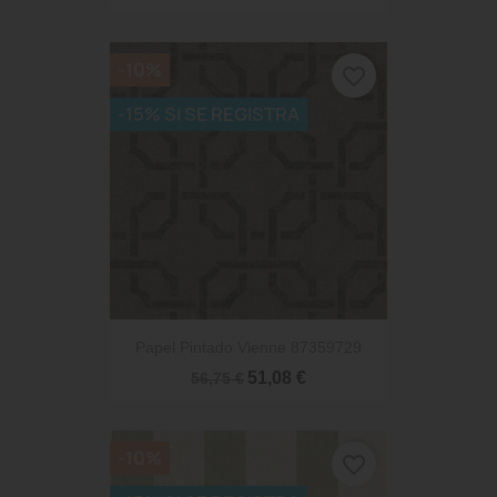
-10%
favorite_border
-15% SI SE REGISTRA
Papel Pintado Vienne 87359729
51,08 €
56,75 €
-10%
favorite_border