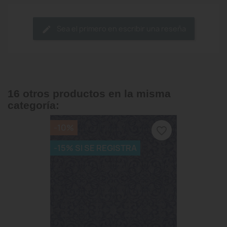
Sea el primero en escribir una reseña
16 otros productos en la misma
categoría:
-10%
favorite_border
-15% SI SE REGISTRA