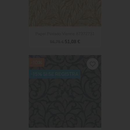
Papel Pintado Vienne 87372731
51,08 €
56,75 €
-10%
favorite_border
-15% SI SE REGISTRA