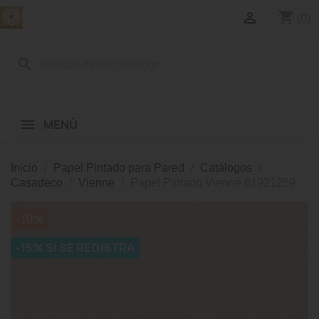
shopping_cart

(0)
search
MENÚ
Inicio
Papel Pintado para Pared
Catálogos
Casadeco
Vienne
Papel Pintado Vienne 81921259
-10%
-15% SI SE REGISTRA