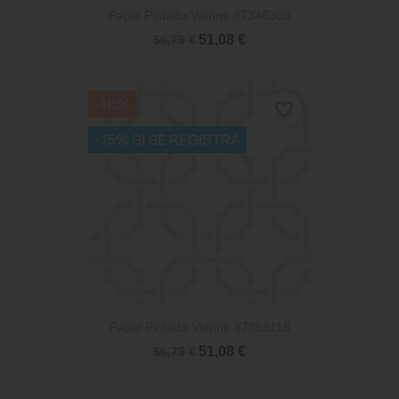
Papel Pintado Vienne 87346308
51,08 €
56,75 €
-10%
favorite_border
-15% SI SE REGISTRA
Papel Pintado Vienne 87359116
51,08 €
56,75 €