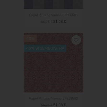
Papel Pintado Vienne 87366505
51,08 €
56,75 €
-10%
favorite_border
-15% SI SE REGISTRA
Papel Pintado Vienne 87518503
51,08 €
56,75 €