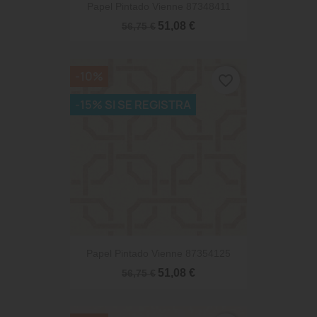
Papel Pintado Vienne 87348411
51,08 €
56,75 €
-10%
favorite_border
-15% SI SE REGISTRA
Papel Pintado Vienne 87354125
51,08 €
56,75 €