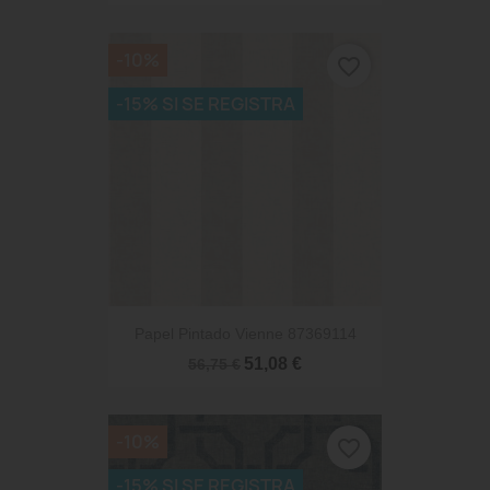
-10%
favorite_border
-15% SI SE REGISTRA
Papel Pintado Vienne 87369114
51,08 €
56,75 €
-10%
favorite_border
-15% SI SE REGISTRA