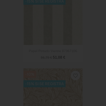
-15% SI SE REGISTRA
Papel Pintado Vienne 87367106
51,08 €
56,75 €
-10%
favorite_border
-15% SI SE REGISTRA