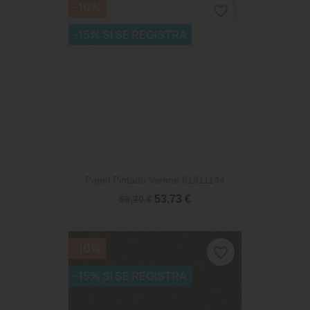
-10%
favorite_border
-15% SI SE REGISTRA
Papel Pintado Vienne 81911144
53,73 €
59,70 €
-10%
favorite_border
-15% SI SE REGISTRA