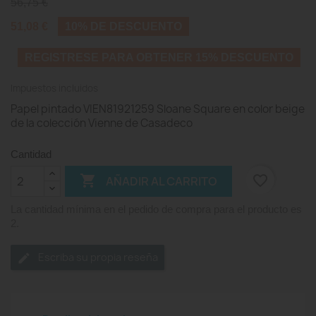
56,75 €
51,08 €
10% DE DESCUENTO
REGISTRESE PARA OBTENER 15% DESCUENTO
Impuestos incluidos
Papel pintado VIEN81921259 Sloane Square en color beige
de la colección Vienne de Casadeco
Cantidad

favorite_border
AÑADIR AL CARRITO
La cantidad mínima en el pedido de compra para el producto es
2.
Escriba su propia reseña