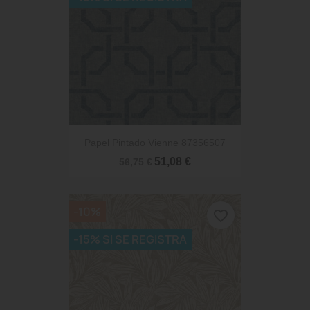
Papel Pintado Vienne 87356507
51,08 €
56,75 €
-10%
favorite_border
-15% SI SE REGISTRA