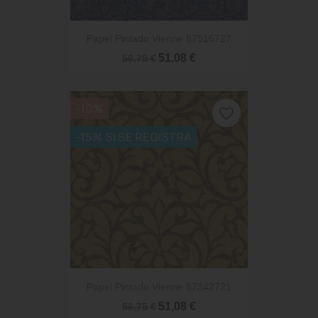
Papel Pintado Vienne 87516727
51,08 €
56,75 €
-10%
favorite_border
-15% SI SE REGISTRA
Papel Pintado Vienne 87342721
51,08 €
56,75 €