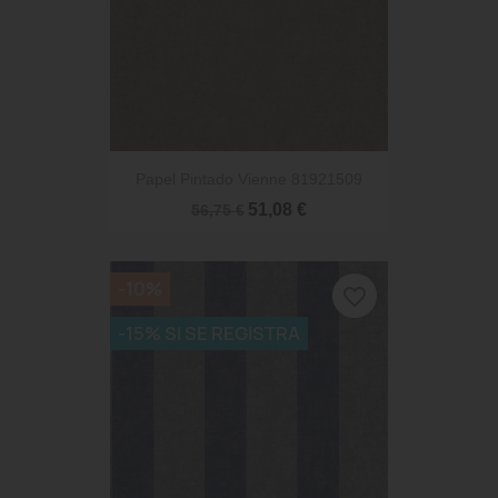
Papel Pintado Vienne 81921509
51,08 €
56,75 €
-10%
favorite_border
-15% SI SE REGISTRA