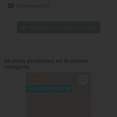
Comentarios (0)
Sea el primero en escribir una reseña
16 otros productos en la misma
categoría:
-10%
favorite_border
-15% SI SE REGISTRA