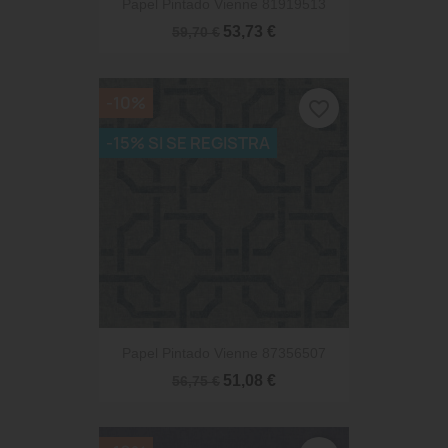
Papel Pintado Vienne 81919513
53,73 €
59,70 €
-10%
favorite_border
-15% SI SE REGISTRA
Papel Pintado Vienne 87356507
51,08 €
56,75 €