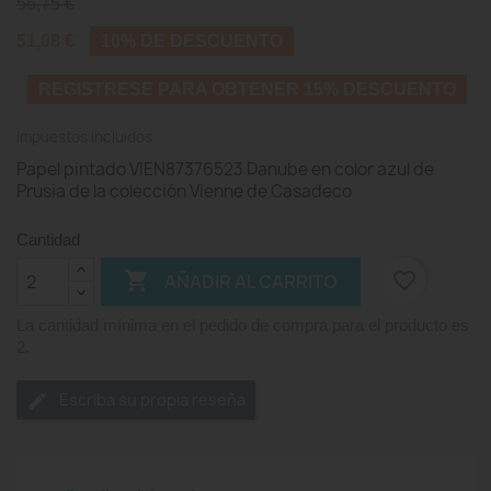
56,75 €
51,08 €
10% DE DESCUENTO
REGISTRESE PARA OBTENER 15% DESCUENTO
Impuestos incluidos
Papel pintado VIEN87376523 Danube en color azul de
Prusia de la colección Vienne de Casadeco
Cantidad

favorite_border
AÑADIR AL CARRITO
La cantidad mínima en el pedido de compra para el producto es
2.
Escriba su propia reseña