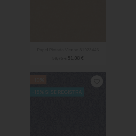
Papel Pintado Vienne 81923446
51,08 €
56,75 €
-10%
favorite_border
-15% SI SE REGISTRA