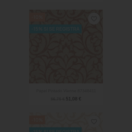
-10%
favorite_border
-15% SI SE REGISTRA
Papel Pintado Vienne 87348411
51,08 €
56,75 €
-10%
favorite_border
-15% SI SE REGISTRA