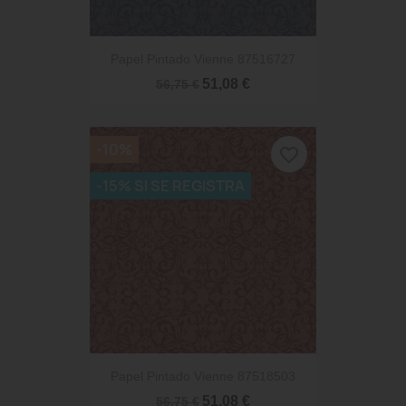
Papel Pintado Vienne 87516727
51,08 €
56,75 €
-10%
favorite_border
-15% SI SE REGISTRA
Papel Pintado Vienne 87518503
51,08 €
56,75 €