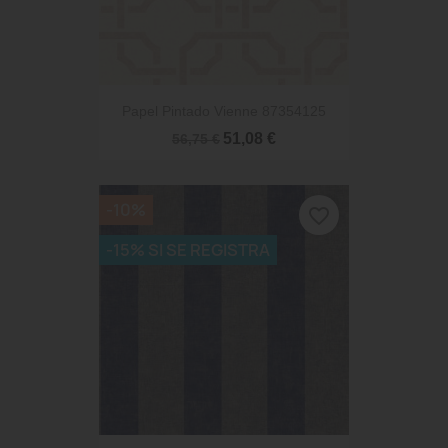
Papel Pintado Vienne 87354125
51,08 €
56,75 €
-10%
favorite_border
-15% SI SE REGISTRA