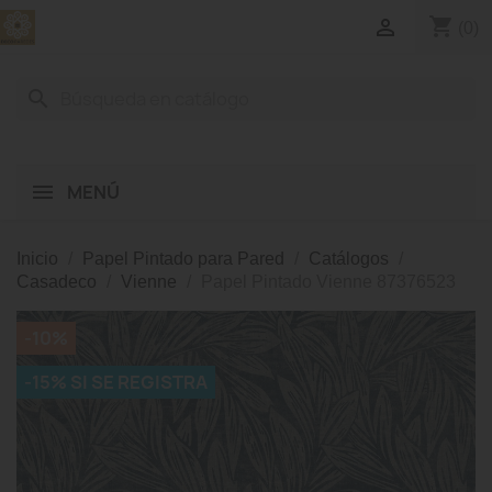
shopping_cart

(0)
search
MENÚ
Inicio
Papel Pintado para Pared
Catálogos
Casadeco
Vienne
Papel Pintado Vienne 87376523
-10%
-15% SI SE REGISTRA