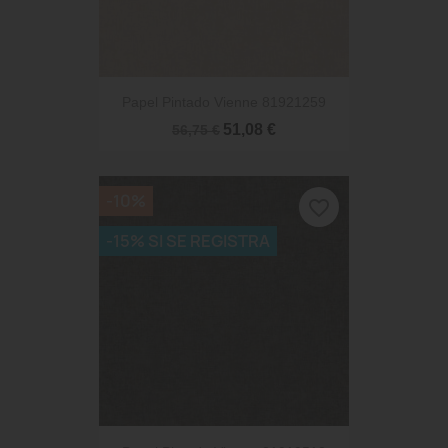
Papel Pintado Vienne 81921259
51,08 €
56,75 €
-10%
favorite_border
-15% SI SE REGISTRA