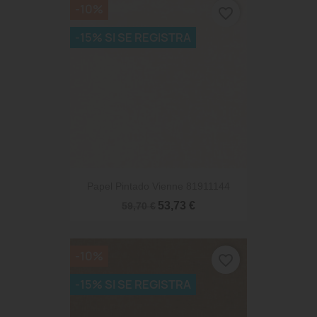
-10%
favorite_border
-15% SI SE REGISTRA
Papel Pintado Vienne 81911144
53,73 €
59,70 €
-10%
favorite_border
-15% SI SE REGISTRA