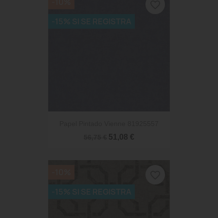
-10%
favorite_border
-15% SI SE REGISTRA
Papel Pintado Vienne 81925557
51,08 €
56,75 €
-10%
favorite_border
-15% SI SE REGISTRA