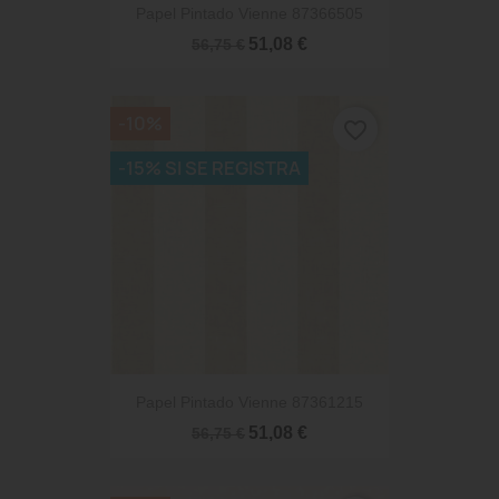
Papel Pintado Vienne 87366505
51,08 €
56,75 €
-10%
favorite_border
-15% SI SE REGISTRA
Papel Pintado Vienne 87361215
51,08 €
56,75 €