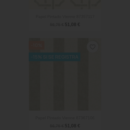
Papel Pintado Vienne 87357117
51,08 €
56,75 €
-10%
favorite_border
-15% SI SE REGISTRA
Papel Pintado Vienne 87367106
51,08 €
56,75 €