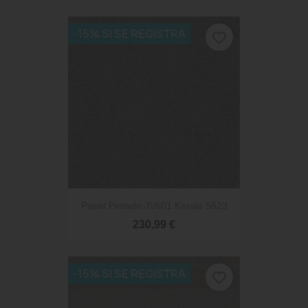
-15% SI SE REGISTRA
favorite_border
Papel Pintado JV601 Kerala 5623
230,99 €
-15% SI SE REGISTRA
favorite_border