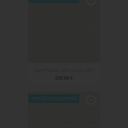
favorite_border
Papel Pintado JV601 Kerala 5675
230,99 €
-15% SI SE REGISTRA
favorite_border