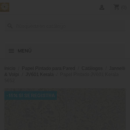
shopping_cart

(0)
search
MENÚ
Inicio
Papel Pintado para Pared
Catálogos
Jannelli
& Volpi
JV601 Kerala
Papel Pintado JV601 Kerala
5652
-15% SI SE REGISTRA