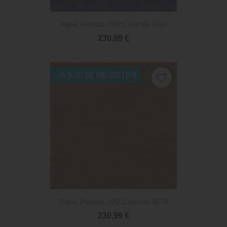
Papel Pintado JV601 Kerala 5622
230,99 €
-15% SI SE REGISTRA
favorite_border
Papel Pintado JV601 Kerala 5678
230,99 €