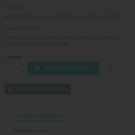
230,99 €
REGISTRESE PARA OBTENER 15% DESCUENTO
Impuestos incluidos
Papel pintado 5652 Damasco Rinascimento de la colección
JV601 Kerala de Jannelli & Volpi
Cantidad

favorite_border
AÑADIR AL CARRITO
Escriba su propia reseña
Detalles del producto
Marca
Jannelli & Volpi