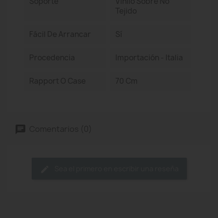
Soporte
Vinilo Sobre No
Tejido
Fácil De Arrancar
Sí
Procedencia
Importación - Italia
Rapport O Case
70 Cm
Comentarios (0)
Sea el primero en escribir una reseña