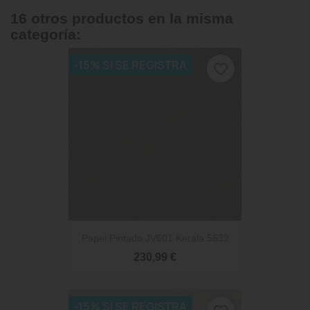
16 otros productos en la misma
categoría:
-15% SI SE REGISTRA
favorite_border
Papel Pintado JV601 Kerala 5632
230,99 €
-15% SI SE REGISTRA