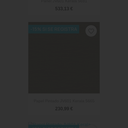
Panel JV601 Kerala 5691
533,13 €
-15% SI SE REGISTRA
favorite_border
Papel Pintado JV601 Kerala 5665
230,99 €