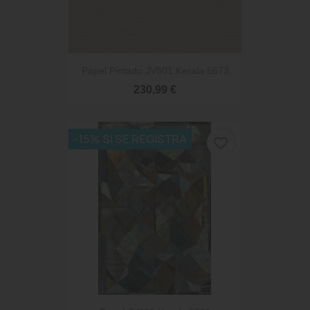
Papel Pintado JV601 Kerala 5673
230,99 €
-15% SI SE REGISTRA
favorite_border