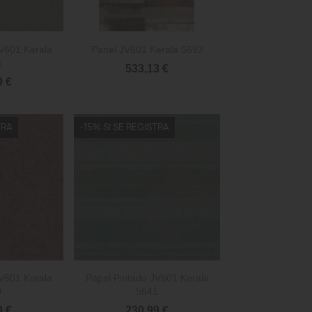

rápida
Vista rápida
V601 Kerala
Panel JV601 Kerala 5693
6
533,13 €
9 €
TRA
-15% SI SE REGISTRA

rápida
Vista rápida
V601 Kerala
Papel Pintado JV601 Kerala
0
5641
9 €
230,99 €