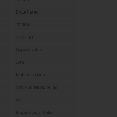
En La Pared
10,05 M
3 - 7 Días
Superlavable
Alta
Metilcelulósica
Vinilo Sobre No Tejido
Sí
Importación - Italia