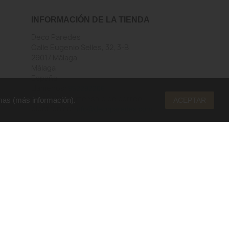
INFORMACIÓN DE LA TIENDA
Deco Paredes
Calle Eugenio Selles, 32, 3-B
29017 Málaga
Málaga
España
Llámenos:
952292206
Envíenos un mensaje de correo
mas (
más información
).
ACEPTAR
electrónico:
info@decoparedes.com