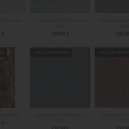


rápida
Vista rápida
Vista 
V601 Kerala
Papel Pintado JV601 Kerala
Papel Pintado J
5640
563
 €
230,99 €
230,9
TRA
-15% SI SE REGISTRA
-15% SI SE REGIS


rápida
Vista rápida
Vista 
erala 5690
Papel Pintado JV601 Kerala
Papel Pintado J
5637
565
 €
230,99 €
230,9