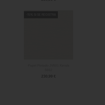
-15% SI SE REGISTRA

Vista rápida
Papel Pintado JV601 Kerala
5662
230,99 €