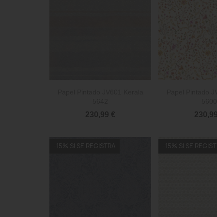


Vista rápida
Vista 
Papel Pintado JV601 Kerala
Papel Pintado J
5642
5600
230,99 €
230,99
-15% SI SE REGISTRA
-15% SI SE REGIS