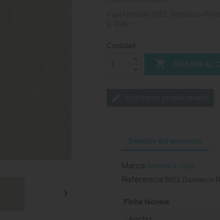
Papel pintado 5651 Damasco Rinasc
& Volpi
Cantidad

AÑADIR AL 
Escriba su propia reseña
Detalles del producto
Marca
Jannelli & Volpi
Referencia
5651 Damasco R

Ficha técnica
Ancho