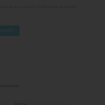
imento de la colección JV601 Kerala de Jannelli
CARRITO
inascimento
100 Cm