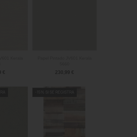

rápida
Vista rápida
V601 Kerala
Papel Pintado JV601 Kerala
3
5660
9 €
230,99 €
TRA
-15% SI SE REGISTRA