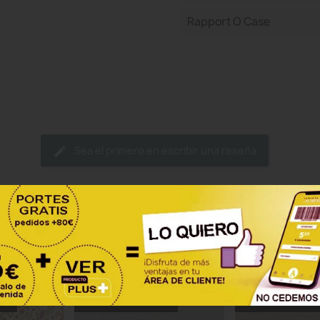
Rapport O Case
Sea el primero en escribir una reseña
ategoría:
TRA
-15% SI SE REGISTRA
-15% SI SE REGIS