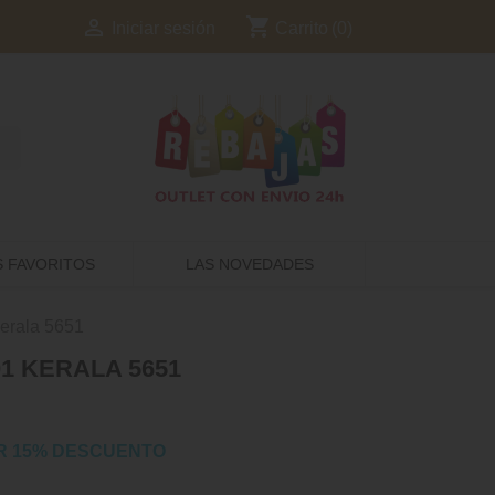
shopping_cart

Carrito
(0)
Iniciar sesión
S FAVORITOS
LAS NOVEDADES
erala 5651
1 KERALA 5651
R 15% DESCUENTO