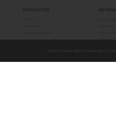
PRODUCTOS
INFORM
Ofertas
Aviso legal
Novedades
Términos y
Los más vendidos
Política de
Contacte c
Nuestra tienda utiliza cookies para su 