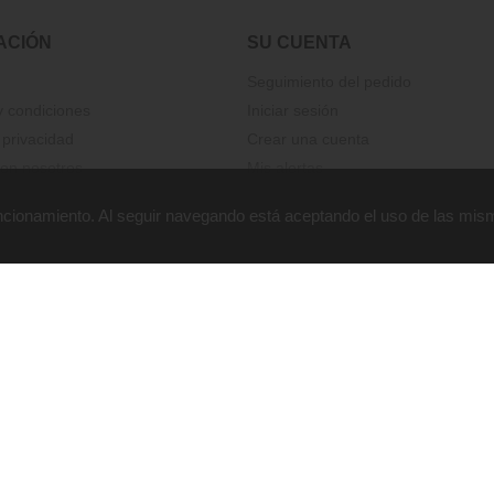
ACIÓN
SU CUENTA
Seguimiento del pedido
 condiciones
Iniciar sesión
 privacidad
Crear una cuenta
on nosotros
Mis alertas
funcionamiento. Al seguir navegando está aceptando el uso de las mis