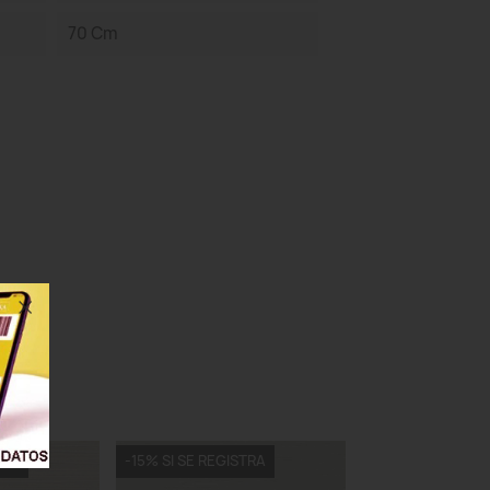
70 Cm
TRA
-15% SI SE REGISTRA