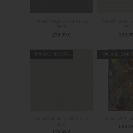


Vista rápida
Vista 
Papel Pintado JV601 Kerala
Papel Pintado J
5622
5611
230,99 €
230,99
-15% SI SE REGISTRA
-15% SI SE REGIS


Vista rápida
Vista 
Papel Pintado JV601 Kerala
Panel JV601 K
5635
533,13
230,99 €