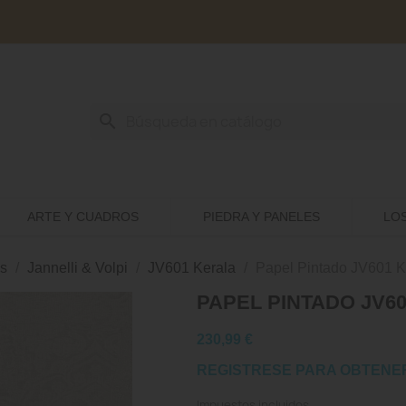
search
ARTE Y CUADROS
PIEDRA Y PANELES
LO
s
Jannelli & Volpi
JV601 Kerala
Papel Pintado JV601 K
PAPEL PINTADO JV60
230,99 €
REGISTRESE PARA OBTENE
Impuestos incluidos