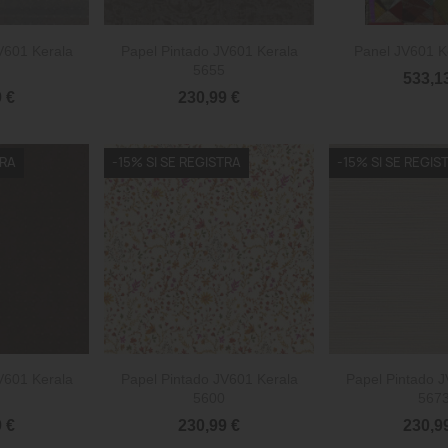


rápida
Vista rápida
Vista 
V601 Kerala
Papel Pintado JV601 Kerala
Panel JV601 K
5655
533,1
 €
230,99 €
TRA
-15% SI SE REGISTRA
-15% SI SE REGIS


rápida
Vista rápida
Vista 
V601 Kerala
Papel Pintado JV601 Kerala
Papel Pintado J
5600
567
 €
230,99 €
230,9