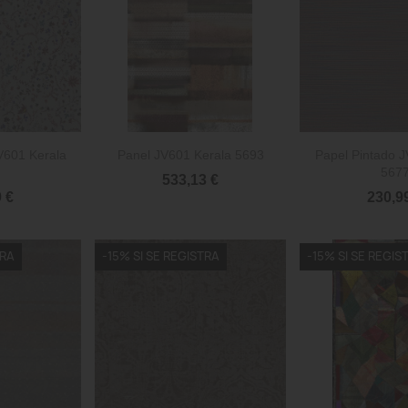


rápida
Vista rápida
Vista 
V601 Kerala
Panel JV601 Kerala 5693
Papel Pintado J
567
533,13 €
 €
230,9
TRA
-15% SI SE REGISTRA
-15% SI SE REGIS