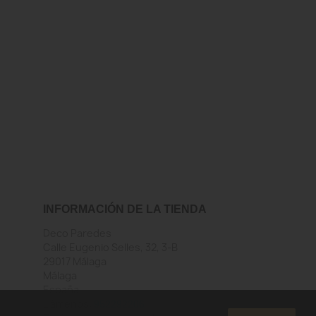
INFORMACIÓN DE LA TIENDA
Deco Paredes
Calle Eugenio Selles, 32, 3-B
29017 Málaga
Málaga
España
Llámenos:
952292206