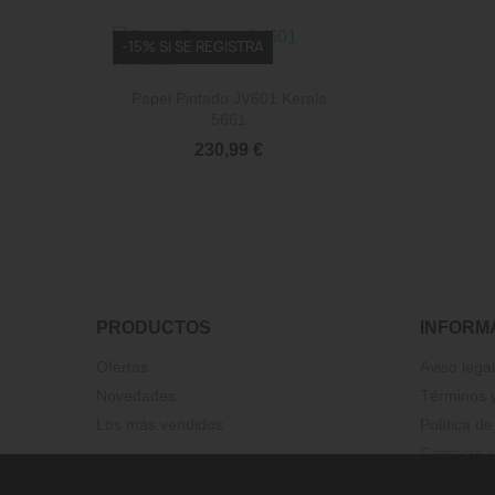
-15% SI SE REGISTRA

Vista rápida
Papel Pintado JV601 Kerala
5661
230,99 €
PRODUCTOS
INFORM
Ofertas
Aviso legal
Novedades
Términos y
Los más vendidos
Política de
Contacte c