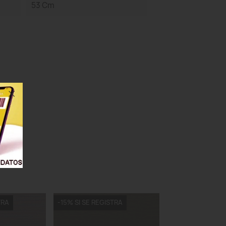
53 Cm
TRA
-15% SI SE REGISTRA