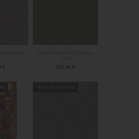

rápida
Vista rápida
V601 Kerala
Papel Pintado JV601 Kerala
7
5665
9 €
230,99 €
TRA
-15% SI SE REGISTRA