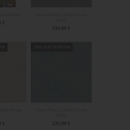

rápida
Vista rápida
erala 5690
Papel Pintado JV601 Kerala
5623
3 €
230,99 €
TRA
-15% SI SE REGISTRA

rápida
Vista rápida
V601 Kerala
Papel Pintado JV601 Kerala
3
5653
9 €
230,99 €