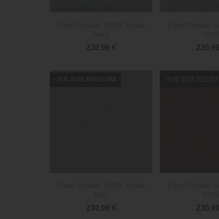


Vista rápida
Vista 
Papel Pintado JV601 Kerala
Papel Pintado J
5641
5642
230,99 €
230,99
-15% SI SE REGISTRA
-15% SI SE REGIS


Vista rápida
Vista 
Papel Pintado JV601 Kerala
Papel Pintado J
5631
5633
230,99 €
230,99