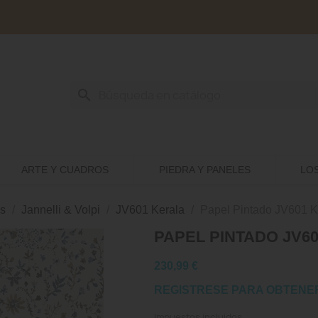
search
ARTE Y CUADROS
PIEDRA Y PANELES
LO
s
Jannelli & Volpi
JV601 Kerala
Papel Pintado JV601 K
PAPEL PINTADO JV60
230,99 €
REGISTRESE PARA OBTENE
Impuestos incluidos