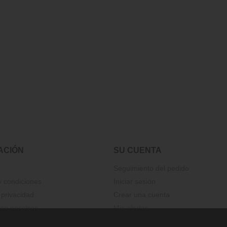
ACIÓN
SU CUENTA
Seguimiento del pedido
 condiciones
Iniciar sesión
 privacidad
Crear una cuenta
on nosotros
Mis alertas