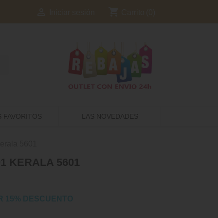
shopping_cart

Carrito
(0)
Iniciar sesión
S FAVORITOS
LAS NOVEDADES
erala 5601
1 KERALA 5601
R 15% DESCUENTO