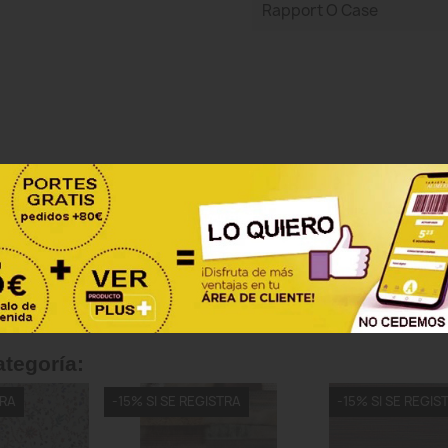
Rapport O Case
Sea el primero en escribir una reseña
ategoría:
TRA
-15% SI SE REGISTRA
-15% SI SE REGIS