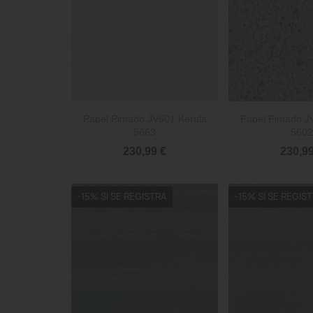


Vista rápida
Vista 
Papel Pintado JV601 Kerala
Papel Pintado J
5663
5602
230,99 €
230,99
-15% SI SE REGISTRA
-15% SI SE REGIS