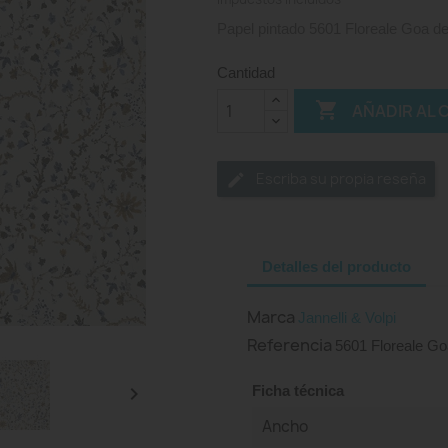
Papel pintado 5601 Floreale Goa de 
Cantidad

AÑADIR AL 
Escriba su propia reseña
Detalles del producto
Marca
Jannelli & Volpi
Referencia
5601 Floreale Go

Ficha técnica
Ancho