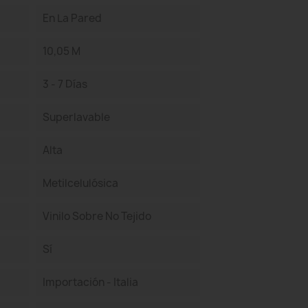
En La Pared
10,05 M
3 - 7 Días
Superlavable
Alta
Metilcelulósica
Vinilo Sobre No Tejido
Sí
Importación - Italia