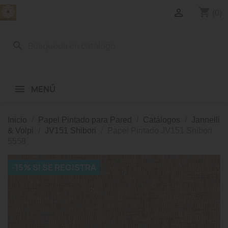
shopping_cart

(0)
search
MENÚ
Inicio
Papel Pintado para Pared
Catálogos
Jannelli
& Volpi
JV151 Shibori
Papel Pintado JV151 Shibori
5558
-15% SI SE REGISTRA