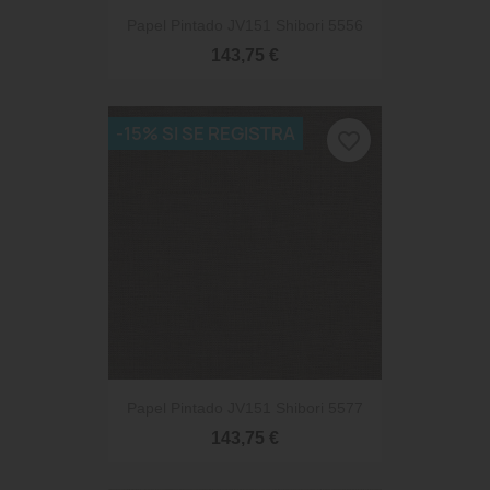
Papel Pintado JV151 Shibori 5556
143,75 €
-15% SI SE REGISTRA
favorite_border
Papel Pintado JV151 Shibori 5577
143,75 €