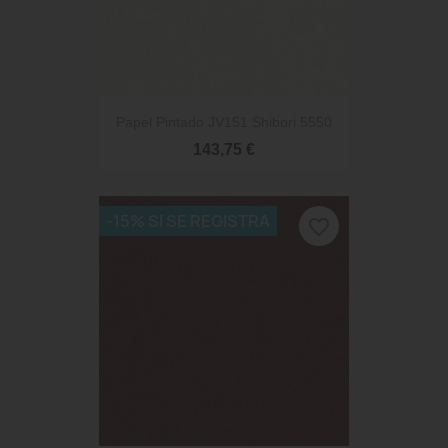
Papel Pintado JV151 Shibori 5550
143,75 €
-15% SI SE REGISTRA
favorite_border