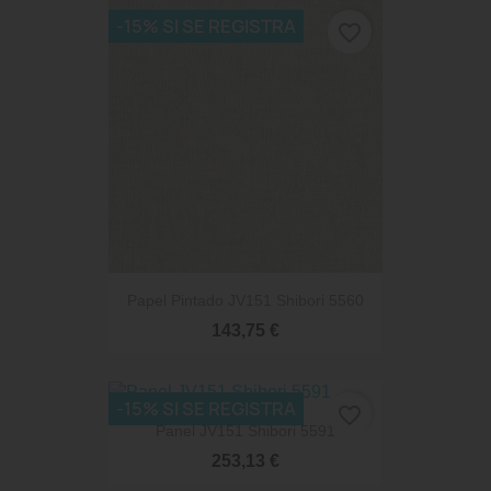
-15% SI SE REGISTRA
favorite_border
Papel Pintado JV151 Shibori 5560
143,75 €
-15% SI SE REGISTRA
favorite_border
Panel JV151 Shibori 5591
253,13 €