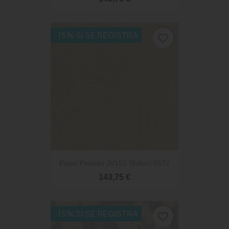
-15% SI SE REGISTRA
favorite_border
Papel Pintado JV151 Shibori 5572
143,75 €
-15% SI SE REGISTRA
favorite_border