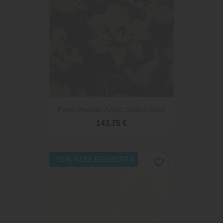
Papel Pintado JV151 Shibori 5532
143,75 €
-15% SI SE REGISTRA
favorite_border