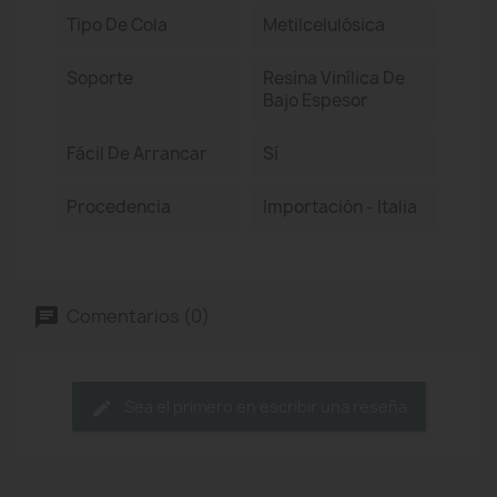
Tipo De Cola
Metilcelulósica
Soporte
Resina Vinílica De
Bajo Espesor
Fácil De Arrancar
Sí
Procedencia
Importación - Italia
Comentarios (0)
Sea el primero en escribir una reseña