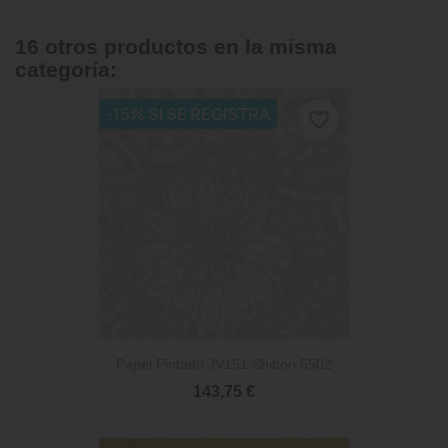
16 otros productos en la misma
categoría:
-15% SI SE REGISTRA
favorite_border
Papel Pintado JV151 Shibori 5502
143,75 €