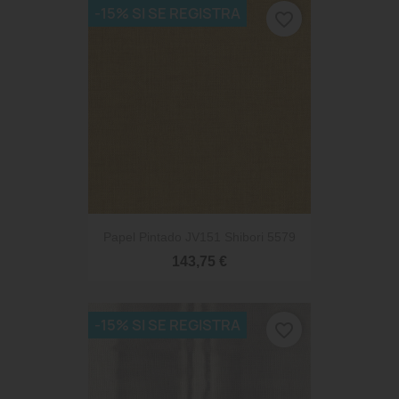
-15% SI SE REGISTRA
favorite_border
Papel Pintado JV151 Shibori 5579
143,75 €
-15% SI SE REGISTRA
favorite_border