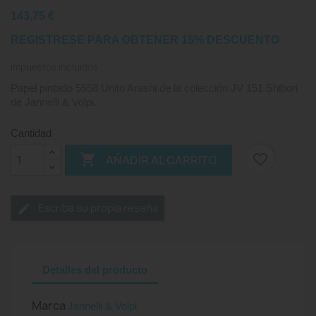
143,75 €
REGISTRESE PARA OBTENER 15% DESCUENTO
Impuestos incluidos
Papel pintado 5558 Unito Arashi de la colección JV 151 Shibori
de Jannelli & Volpi.
Cantidad

favorite_border
AÑADIR AL CARRITO
Escriba su propia reseña
Detalles del producto
Marca
Jannelli & Volpi