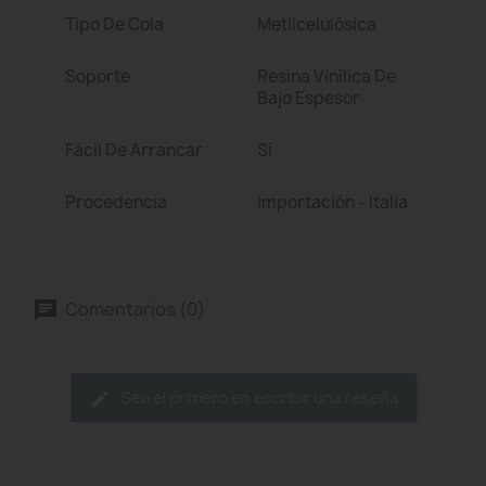
Tipo De Cola
Metilcelulósica
Soporte
Resina Vinílica De
Bajo Espesor
Fácil De Arrancar
Sí
Procedencia
Importación - Italia
Comentarios (0)
Sea el primero en escribir una reseña