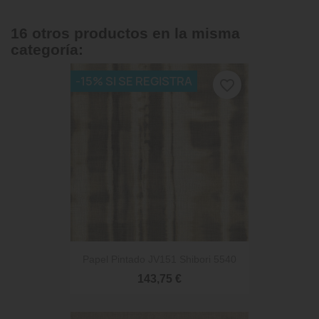
16 otros productos en la misma
categoría:
-15% SI SE REGISTRA
favorite_border
Papel Pintado JV151 Shibori 5540
143,75 €