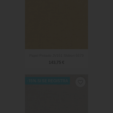
Papel Pintado JV151 Shibori 5579
143,75 €
-15% SI SE REGISTRA
favorite_border