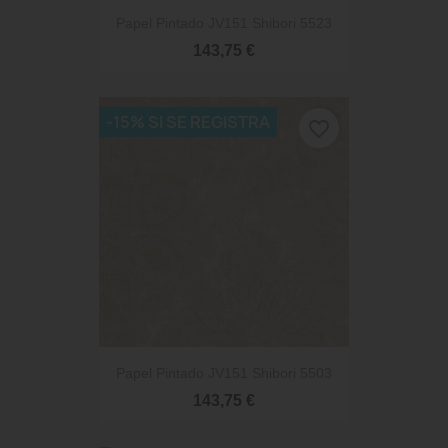
Papel Pintado JV151 Shibori 5523
143,75 €
-15% SI SE REGISTRA
favorite_border
Papel Pintado JV151 Shibori 5503
143,75 €