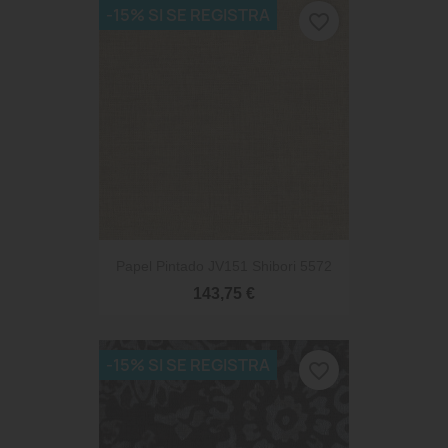
-15% SI SE REGISTRA
favorite_border
Papel Pintado JV151 Shibori 5572
143,75 €
-15% SI SE REGISTRA
favorite_border