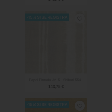
-15% SI SE REGISTRA
favorite_border
Papel Pintado JV151 Shibori 5541
143,75 €
-15% SI SE REGISTRA
favorite_border