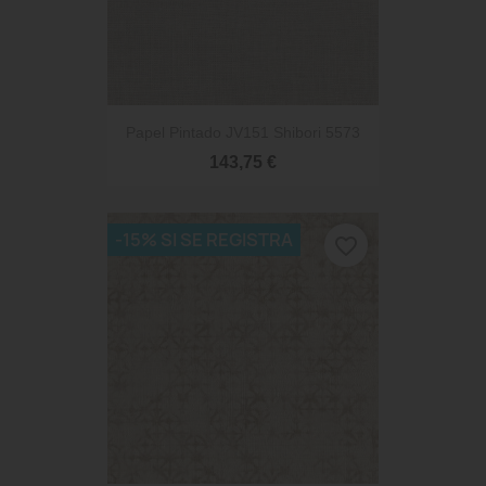
Papel Pintado JV151 Shibori 5573
143,75 €
-15% SI SE REGISTRA
favorite_border