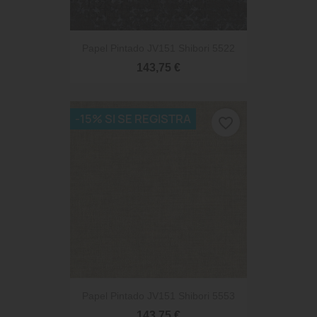
Papel Pintado JV151 Shibori 5522
143,75 €
-15% SI SE REGISTRA
favorite_border
Papel Pintado JV151 Shibori 5553
143,75 €