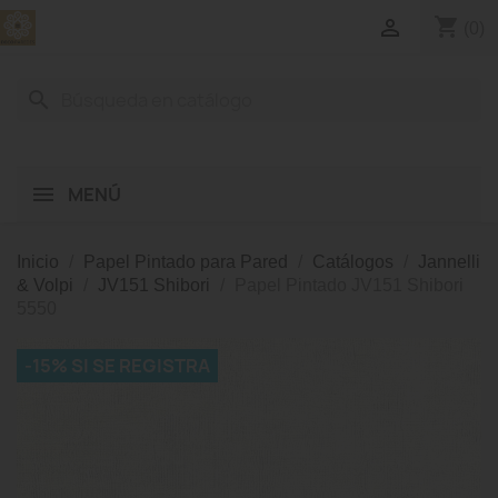
shopping_cart

(0)
search
MENÚ
Inicio
Papel Pintado para Pared
Catálogos
Jannelli
& Volpi
JV151 Shibori
Papel Pintado JV151 Shibori
5550
-15% SI SE REGISTRA