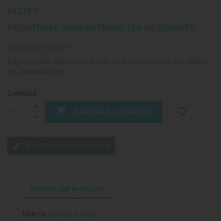
143,75 €
REGISTRESE PARA OBTENER 15% DESCUENTO
Impuestos incluidos
Papel pintado 5550 Unito Arashi de la colección JV 151 Shibori
de Jannelli & Volpi.
Cantidad

favorite_border
AÑADIR AL CARRITO
Escriba su propia reseña
Detalles del producto
Marca
Jannelli & Volpi