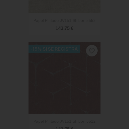
Papel Pintado JV151 Shibori 5553
143,75 €
-15% SI SE REGISTRA
favorite_border
Papel Pintado JV151 Shibori 5512