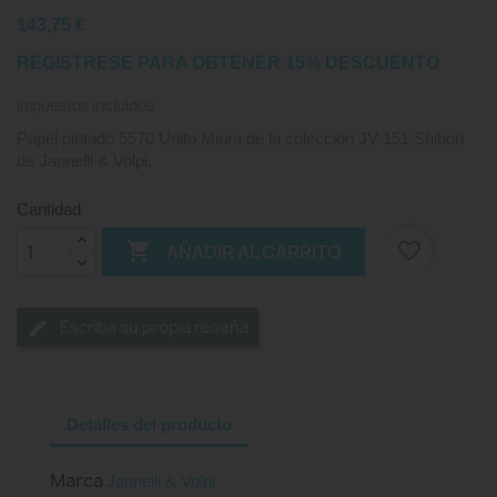
143,75 €
REGISTRESE PARA OBTENER 15% DESCUENTO
Impuestos incluidos
Papel pintado 5570 Unito Miura de la colección JV 151 Shibori
de Jannelli & Volpi.
Cantidad

favorite_border
AÑADIR AL CARRITO
Escriba su propia reseña
Detalles del producto
Marca
Jannelli & Volpi