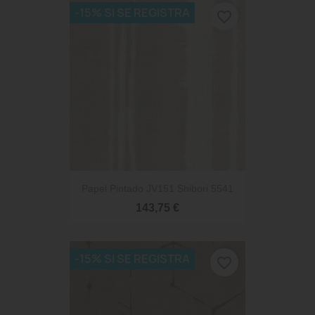
-15% SI SE REGISTRA
favorite_border
Papel Pintado JV151 Shibori 5541
143,75 €
-15% SI SE REGISTRA
favorite_border