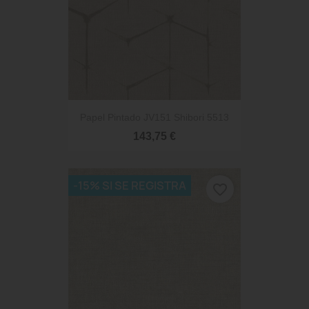
Papel Pintado JV151 Shibori 5513
143,75 €
-15% SI SE REGISTRA
favorite_border