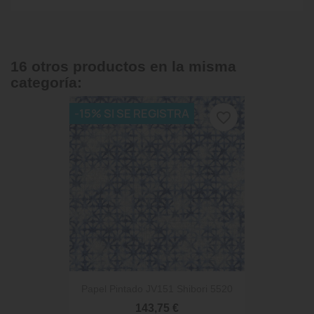
16 otros productos en la misma
categoría:
-15% SI SE REGISTRA
favorite_border
Papel Pintado JV151 Shibori 5520
143,75 €