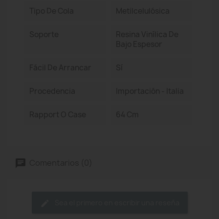
Tipo De Cola
Metilcelulósica
Soporte
Resina Vinílica De
Bajo Espesor
Fácil De Arrancar
Sí
Procedencia
Importación - Italia
Rapport O Case
64 Cm
Comentarios (0)
Sea el primero en escribir una reseña