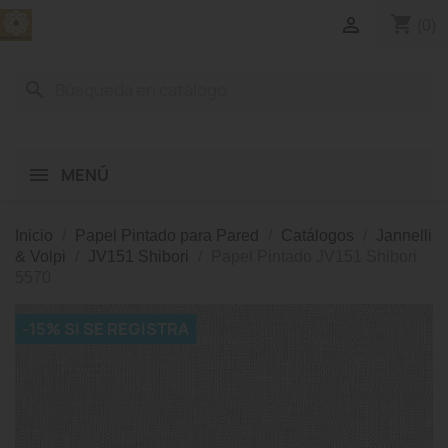
shopping_cart

(0)
search
MENÚ
Inicio
Papel Pintado para Pared
Catálogos
Jannelli
& Volpi
JV151 Shibori
Papel Pintado JV151 Shibori
5570
-15% SI SE REGISTRA