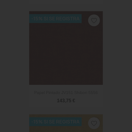
-15% SI SE REGISTRA
favorite_border
Papel Pintado JV151 Shibori 5556
143,75 €
-15% SI SE REGISTRA
favorite_border