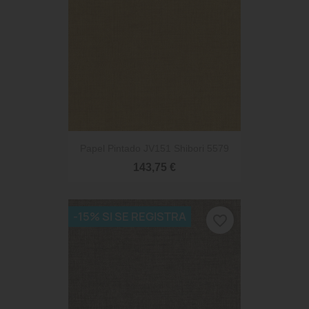
Papel Pintado JV151 Shibori 5579
143,75 €
-15% SI SE REGISTRA
favorite_border