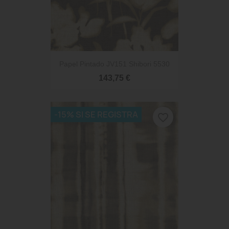
Papel Pintado JV151 Shibori 5530
143,75 €
-15% SI SE REGISTRA
favorite_border