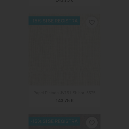
143,75 €
-15% SI SE REGISTRA
favorite_border
Papel Pintado JV151 Shibori 5575
143,75 €
-15% SI SE REGISTRA
favorite_border