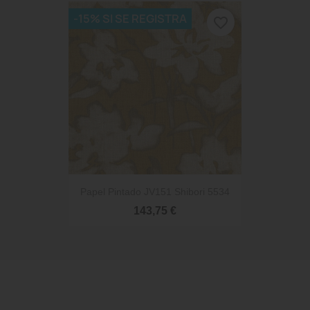
-15% SI SE REGISTRA
favorite_border
Papel Pintado JV151 Shibori 5534
143,75 €