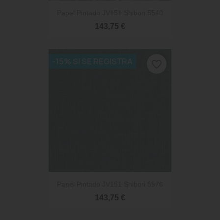
Papel Pintado JV151 Shibori 5540
143,75 €
-15% SI SE REGISTRA
favorite_border
Papel Pintado JV151 Shibori 5576
143,75 €