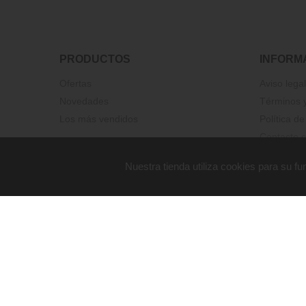
PRODUCTOS
INFORM
Ofertas
Aviso legal
Novedades
Términos y
Los más vendidos
Política de
Contacte c
Nuestra tienda utiliza cookies para su 