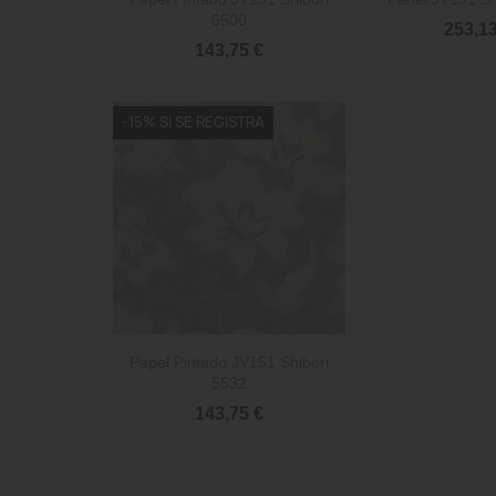
5500
253,13
143,75 €
-15% SI SE REGISTRA

Vista rápida
Papel Pintado JV151 Shibori
5532
143,75 €