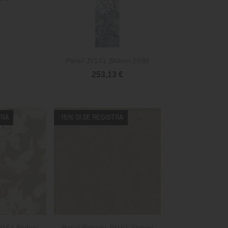

Vista rápida
Panel JV151 Shibori 5590
253,13 €
TRA
-15% SI SE REGISTRA

rápida
Vista rápida
V151 Shibori
Papel Pintado JV151 Shibori