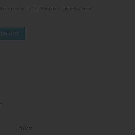
la colección JV 151 Shibori de Jannelli & Volpi.
CARRITO
i
70 Cm