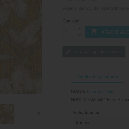
Papel pintado 5534 Fiore Shibori de 
Cantidad

AÑADIR AL 
Escriba su propia reseña
Detalles del producto
Marca
Jannelli & Volpi
Referencia
5534 Fiore Shibor

Ficha técnica
Ancho