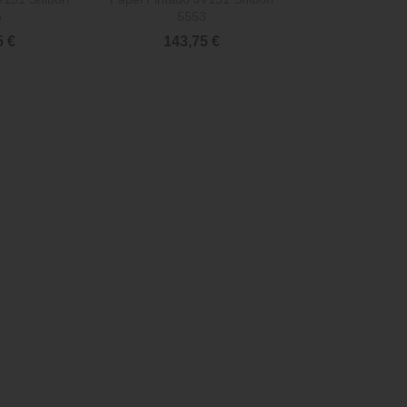
5
5553
5 €
143,75 €