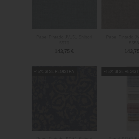


Vista rápida
Vista 
Papel Pintado JV151 Shibori
Papel Pintado J
5576
5558
143,75 €
143,75
-15% SI SE REGISTRA
-15% SI SE REGIS


Vista rápida
Vista 
Papel Pintado JV151 Shibori
Panel JV151 Sh