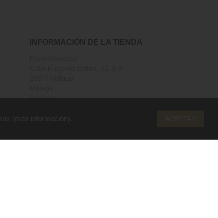
INFORMACIÓN DE LA TIENDA
Deco Paredes
Calle Eugenio Selles, 32, 3-B
29017 Málaga
Málaga
España
Llámenos:
952292206
Envíenos un mensaje de correo
mas (
más información
).
ACEPTAR
electrónico:
info@decoparedes.com