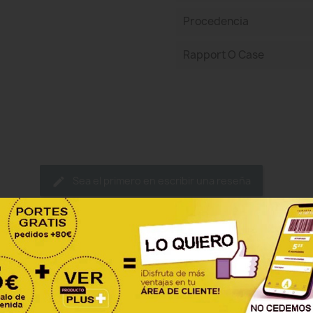
Procedencia
Rapport O Case
Sea el primero en escribir una reseña
ategoría: