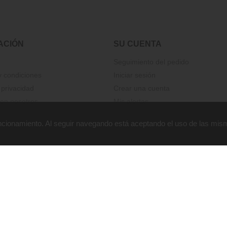
ACIÓN
SU CUENTA
Seguimiento del pedido
 condiciones
Iniciar sesión
 privacidad
Crear una cuenta
on nosotros
Mis alertas
funcionamiento. Al seguir navegando está aceptando el uso de las mis