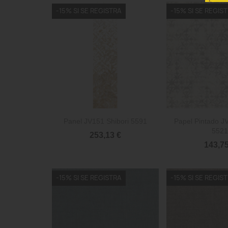
-15% SI SE REGISTRA
-15% SI SE REGIS


Vista rápida
Vista 
Panel JV151 Shibori 5591
Papel Pintado J
5521
253,13 €
143,75
-15% SI SE REGISTRA
-15% SI SE REGIS