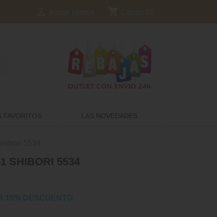
shopping_cart

Carrito
(0)
Iniciar sesión
S FAVORITOS
LAS NOVEDADES
hibori 5534
1 SHIBORI 5534
R 15% DESCUENTO