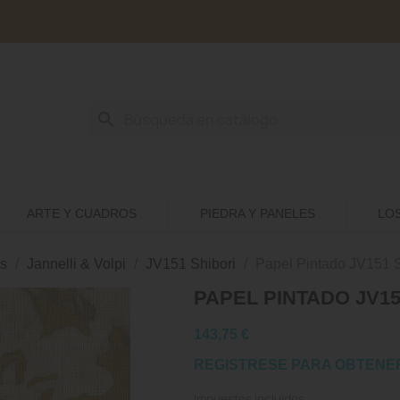
search
ARTE Y CUADROS
PIEDRA Y PANELES
LO
s
Jannelli & Volpi
JV151 Shibori
Papel Pintado JV151 S
PAPEL PINTADO JV15
143,75 €
REGISTRESE PARA OBTENE
Impuestos incluidos