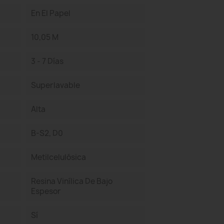
En El Papel
10,05 M
3 - 7 Días
Superlavable
Alta
B-S2, D0
Metilcelulósica
Resina Vinílica De Bajo
Espesor
Sí