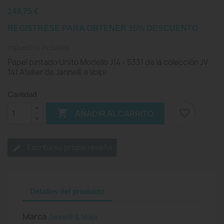
143,75 €
REGISTRESE PARA OBTENER 15% DESCUENTO
Impuestos incluidos
Papel pintado Unito Modello J14 - 5331 de la colección JV
141 Atelier de Jannelli e Volpi
Cantidad

favorite_border
AÑADIR AL CARRITO
Escriba su propia reseña
Detalles del producto
Marca
Jannelli & Volpi