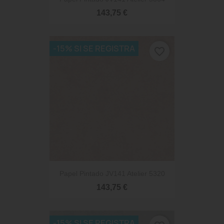
143,75 €
-15% SI SE REGISTRA
favorite_border
Papel Pintado JV141 Atelier 5320
143,75 €
-15% SI SE REGISTRA