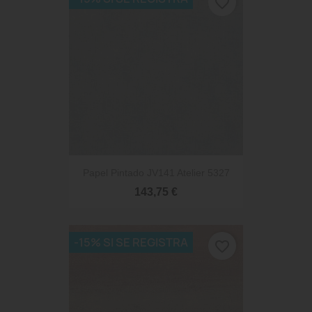
favorite_border
Papel Pintado JV141 Atelier 5327
143,75 €
-15% SI SE REGISTRA
favorite_border