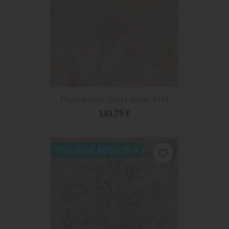
Papel Pintado JV141 Atelier 5343
143,75 €
-15% SI SE REGISTRA
favorite_border