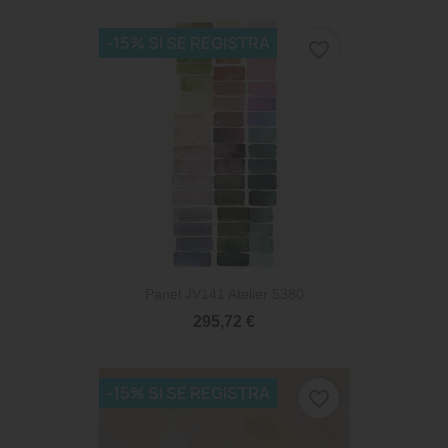
-15% SI SE REGISTRA
favorite_border
Panel JV141 Atelier 5380
295,72 €
-15% SI SE REGISTRA
favorite_border