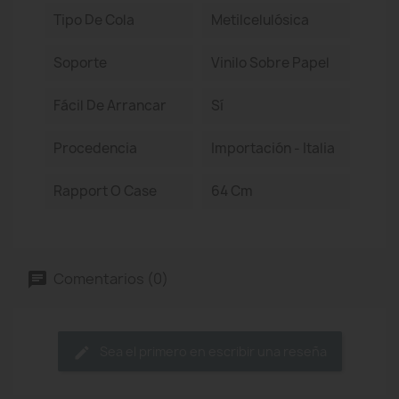
Tipo De Cola
Metilcelulósica
Soporte
Vinilo Sobre Papel
Fácil De Arrancar
Sí
Procedencia
Importación - Italia
Rapport O Case
64 Cm
Comentarios (0)
Sea el primero en escribir una reseña