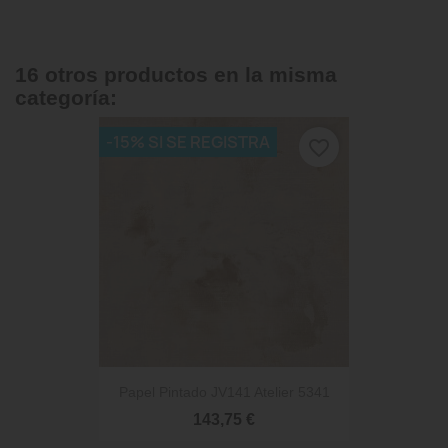
16 otros productos en la misma
categoría:
-15% SI SE REGISTRA
favorite_border
Papel Pintado JV141 Atelier 5341
143,75 €