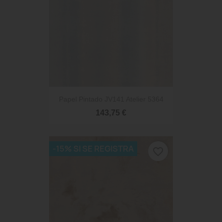
Papel Pintado JV141 Atelier 5364
143,75 €
-15% SI SE REGISTRA
favorite_border