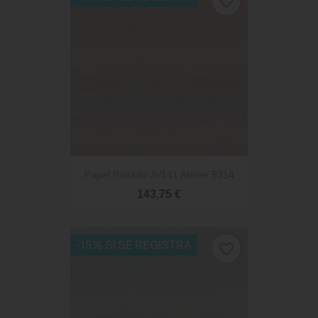
favorite_border
Papel Pintado JV141 Atelier 5314
143,75 €
-15% SI SE REGISTRA
favorite_border