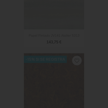
Papel Pintado JV141 Atelier 5313
143,75 €
-15% SI SE REGISTRA
favorite_border