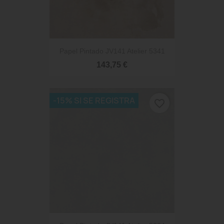
Papel Pintado JV141 Atelier 5341
143,75 €
-15% SI SE REGISTRA
favorite_border