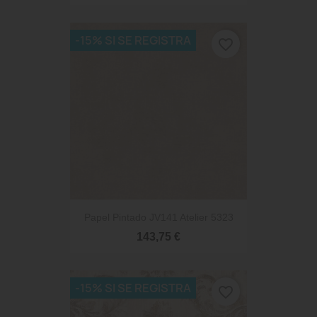
-15% SI SE REGISTRA
favorite_border
Papel Pintado JV141 Atelier 5323
143,75 €
-15% SI SE REGISTRA
favorite_border