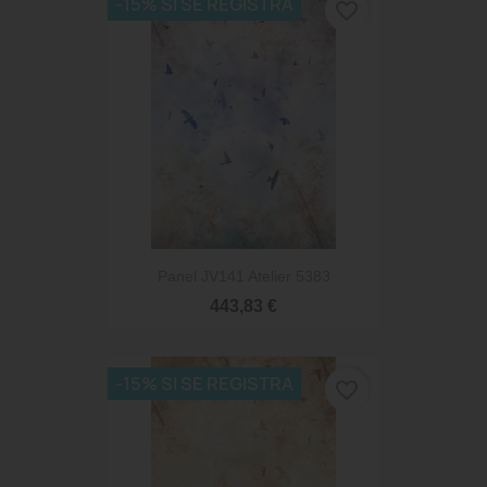
-15% SI SE REGISTRA
favorite_border
Panel JV141 Atelier 5383
443,83 €
-15% SI SE REGISTRA
favorite_border