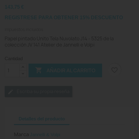
143,75 €
REGISTRESE PARA OBTENER 15% DESCUENTO
Impuestos incluidos
Papel pintado Unito Tela Nuvolato J14 - 5325 de la
colección JV 141 Atelier de Jannelli e Volpi
Cantidad

favorite_border
AÑADIR AL CARRITO
Escriba su propia reseña
Detalles del producto
Marca
Jannelli & Volpi