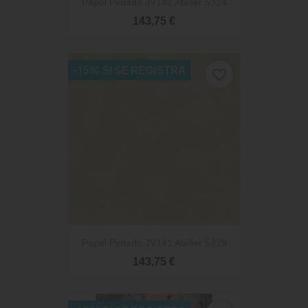
Papel Pintado JV141 Atelier 5324
143,75 €
-15% SI SE REGISTRA
favorite_border
Papel Pintado JV141 Atelier 5329
143,75 €