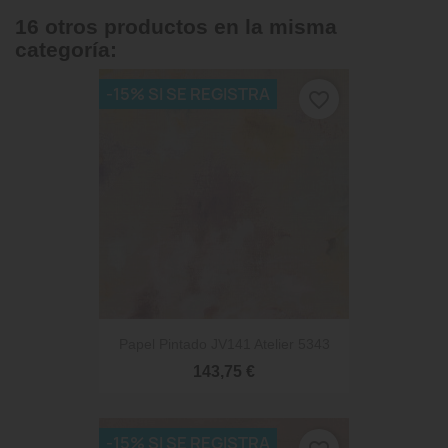
16 otros productos en la misma
categoría:
-15% SI SE REGISTRA
favorite_border
Papel Pintado JV141 Atelier 5343
143,75 €
-15% SI SE REGISTRA