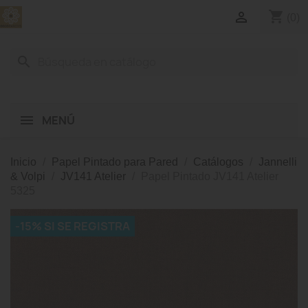
shopping_cart

(0)
search
MENÚ
Inicio
Papel Pintado para Pared
Catálogos
Jannelli
& Volpi
JV141 Atelier
Papel Pintado JV141 Atelier
5325
-15% SI SE REGISTRA