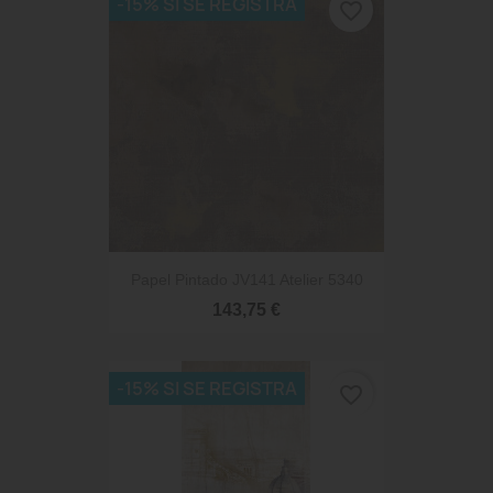
-15% SI SE REGISTRA
favorite_border
Papel Pintado JV141 Atelier 5340
143,75 €
-15% SI SE REGISTRA
favorite_border