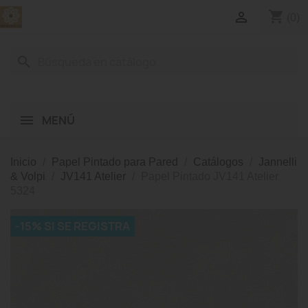
shopping_cart

(0)
search
MENÚ
Inicio
Papel Pintado para Pared
Catálogos
Jannelli
& Volpi
JV141 Atelier
Papel Pintado JV141 Atelier
5324
-15% SI SE REGISTRA