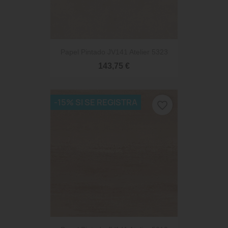
Papel Pintado JV141 Atelier 5323
143,75 €
-15% SI SE REGISTRA
favorite_border