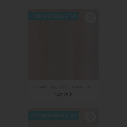
-15% SI SE REGISTRA
favorite_border
Papel Pintado JV141 Atelier 5362
143,75 €
-15% SI SE REGISTRA
favorite_border