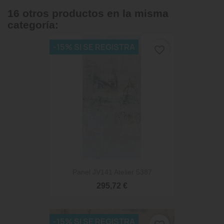
16 otros productos en la misma
categoría:
-15% SI SE REGISTRA
favorite_border
Panel JV141 Atelier 5387
295,72 €
-15% SI SE REGISTRA