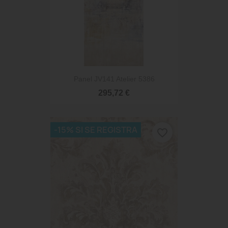
Panel JV141 Atelier 5386
295,72 €
-15% SI SE REGISTRA
favorite_border