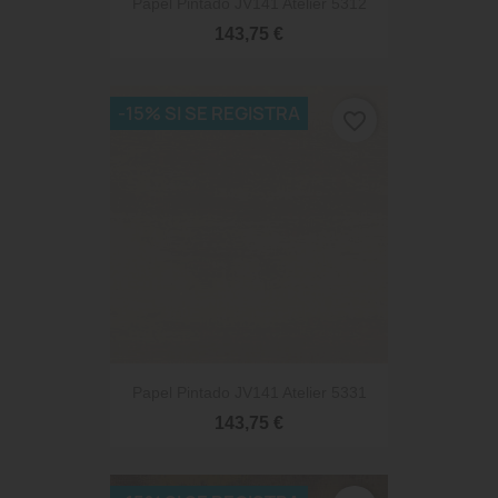
Papel Pintado JV141 Atelier 5312
143,75 €
-15% SI SE REGISTRA
favorite_border
Papel Pintado JV141 Atelier 5331
143,75 €