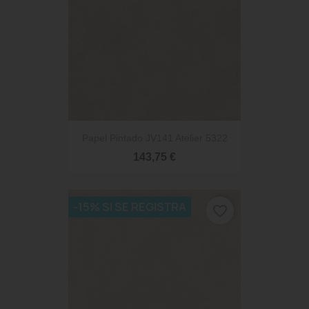
Papel Pintado JV141 Atelier 5322
143,75 €
-15% SI SE REGISTRA
favorite_border