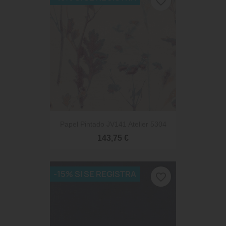
favorite_border
Papel Pintado JV141 Atelier 5304
143,75 €
-15% SI SE REGISTRA
favorite_border