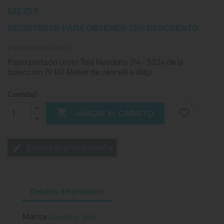
143,75 €
REGISTRESE PARA OBTENER 15% DESCUENTO
Impuestos incluidos
Papel pintado Unito Tela Nuvolato J14 - 5324 de la
colección JV 141 Atelier de Jannelli e Volpi
Cantidad

favorite_border
AÑADIR AL CARRITO
Escriba su propia reseña
Detalles del producto
Marca
Jannelli & Volpi