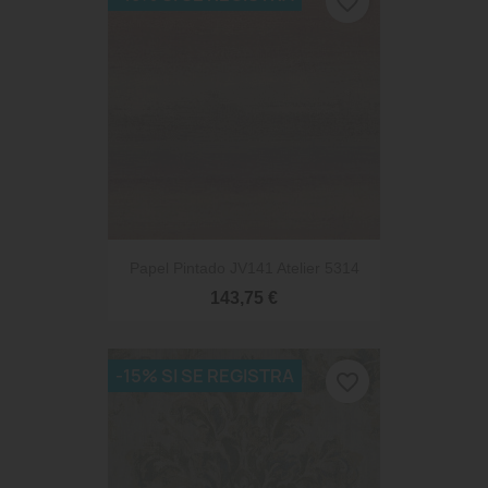
favorite_border
Papel Pintado JV141 Atelier 5314
143,75 €
-15% SI SE REGISTRA
favorite_border