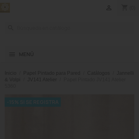
shopping_cart

(0)
search
MENÚ
Inicio
Papel Pintado para Pared
Catálogos
Jannelli
& Volpi
JV141 Atelier
Papel Pintado JV141 Atelier
5360
-15% SI SE REGISTRA