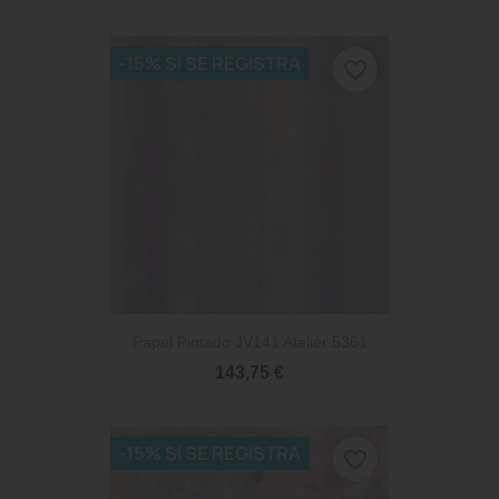
-15% SI SE REGISTRA
favorite_border
Papel Pintado JV141 Atelier 5361
143,75 €
-15% SI SE REGISTRA
favorite_border