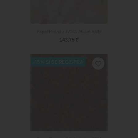
Papel Pintado JV141 Atelier 5343
143,75 €
-15% SI SE REGISTRA
favorite_border