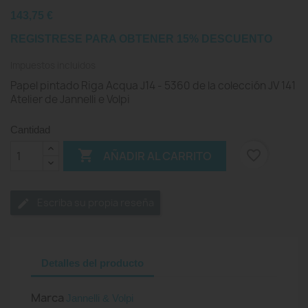
143,75 €
REGISTRESE PARA OBTENER 15% DESCUENTO
Impuestos incluidos
Papel pintado Riga Acqua J14 - 5360 de la colección JV 141
Atelier de Jannelli e Volpi
Cantidad

favorite_border
AÑADIR AL CARRITO
Escriba su propia reseña
Detalles del producto
Marca
Jannelli & Volpi