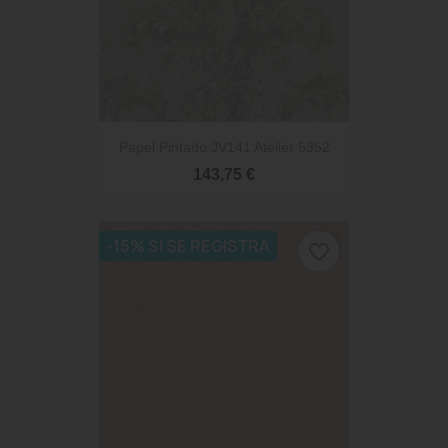
Papel Pintado JV141 Atelier 5352
143,75 €
-15% SI SE REGISTRA
favorite_border