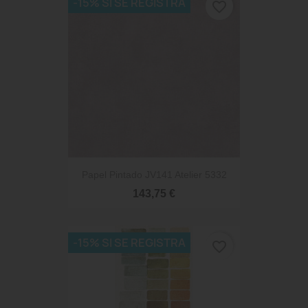
-15% SI SE REGISTRA
favorite_border
Papel Pintado JV141 Atelier 5332
143,75 €
-15% SI SE REGISTRA
favorite_border