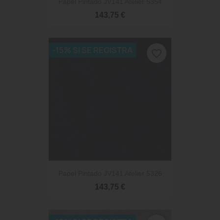
Papel Pintado JV141 Atelier 5354
143,75 €
-15% SI SE REGISTRA
favorite_border
Papel Pintado JV141 Atelier 5326
143,75 €