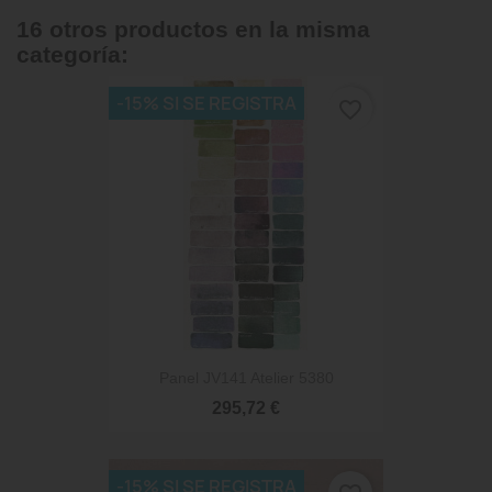
16 otros productos en la misma
categoría:
-15% SI SE REGISTRA
favorite_border
Panel JV141 Atelier 5380
295,72 €
-15% SI SE REGISTRA