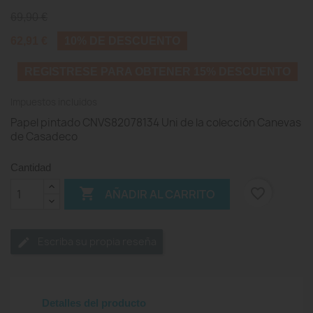
69,90 €
62,91 €
10% DE DESCUENTO
REGISTRESE PARA OBTENER 15% DESCUENTO
Impuestos incluidos
Papel pintado CNVS82078134 Uni de la colección Canevas
de Casadeco
Cantidad

favorite_border
AÑADIR AL CARRITO
Escriba su propia reseña
Detalles del producto