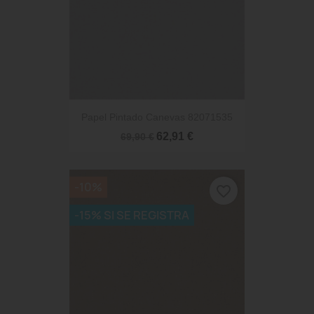
Papel Pintado Canevas 82071535
62,91 €
69,90 €
-10%
favorite_border
-15% SI SE REGISTRA