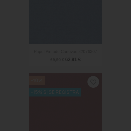
Papel Pintado Canevas 82076307
62,91 €
69,90 €
-10%
favorite_border
-15% SI SE REGISTRA