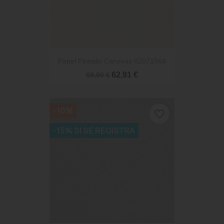
Papel Pintado Canevas 82071564
62,91 €
69,90 €
-10%
favorite_border
-15% SI SE REGISTRA