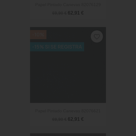
Papel Pintado Canevas 82076129
62,91 €
69,90 €
-10%
favorite_border
-15% SI SE REGISTRA
Papel Pintado Canevas 82076621
62,91 €
69,90 €