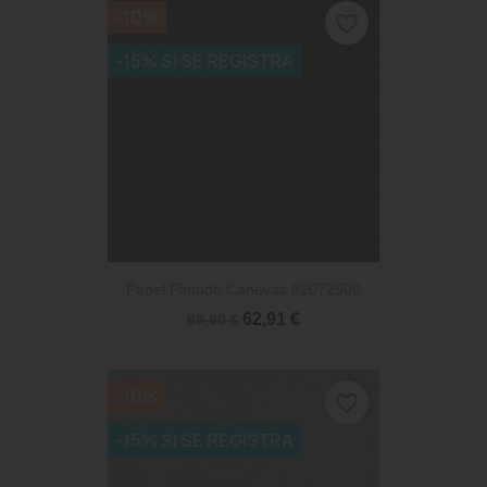
-10%
favorite_border
-15% SI SE REGISTRA
Papel Pintado Canevas 82072508
62,91 €
69,90 €
-10%
favorite_border
-15% SI SE REGISTRA