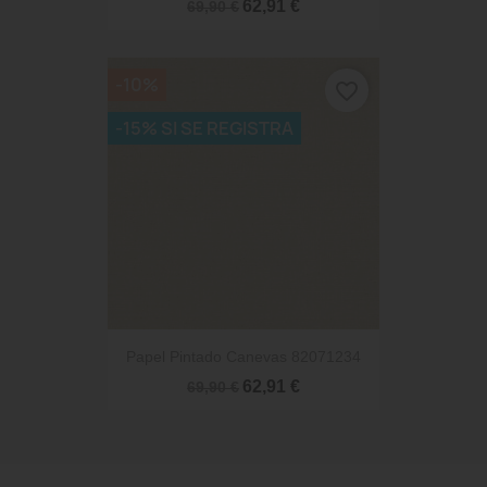
62,91 €
69,90 €
-10%
favorite_border
-15% SI SE REGISTRA
Papel Pintado Canevas 82071234
62,91 €
69,90 €