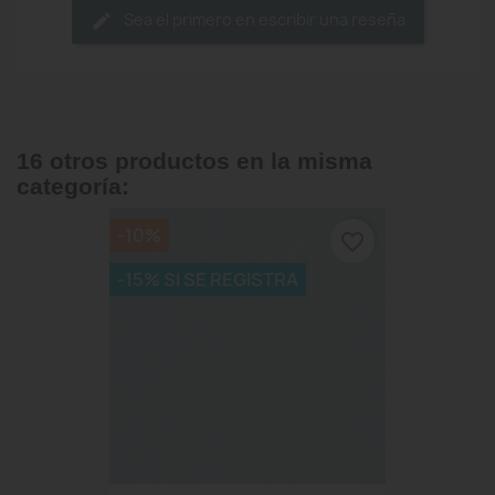
Sea el primero en escribir una reseña
16 otros productos en la misma
categoría:
-10%
favorite_border
-15% SI SE REGISTRA