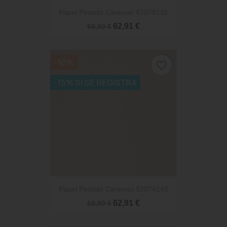
Papel Pintado Canevas 82079131
62,91 €
69,90 €
-10%
favorite_border
-15% SI SE REGISTRA
Papel Pintado Canevas 82074145
62,91 €
69,90 €