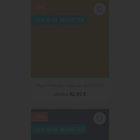
-10%
favorite_border
-15% SI SE REGISTRA
Papel Pintado Canevas 82072133
62,91 €
69,90 €
-10%
favorite_border
-15% SI SE REGISTRA