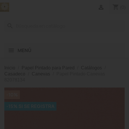
shopping_cart

(0)
search
MENÚ
Inicio
Papel Pintado para Pared
Catálogos
Casadeco
Canevas
Papel Pintado Canevas
82078134
-10%
-15% SI SE REGISTRA