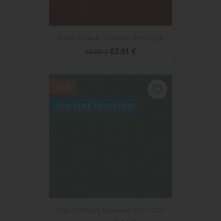
Papel Pintado Canevas 82075118
62,91 €
69,90 €
-10%
favorite_border
-15% SI SE REGISTRA
Papel Pintado Canevas 82077323