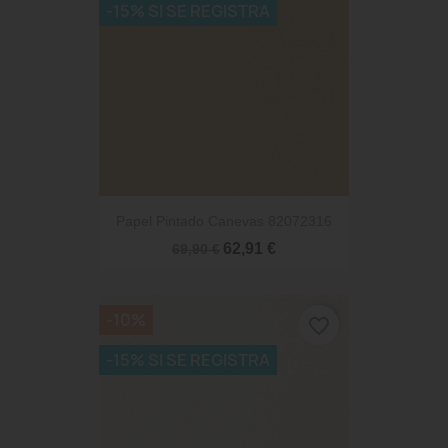
-15% SI SE REGISTRA
Papel Pintado Canevas 82072316
62,91 €
69,90 €
-10%
favorite_border
-15% SI SE REGISTRA