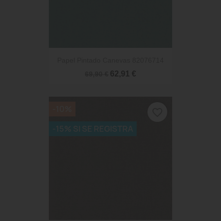
Papel Pintado Canevas 82076714
62,91 €
69,90 €
-10%
favorite_border
-15% SI SE REGISTRA