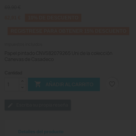
69,90 €
62,91 €
10% DE DESCUENTO
REGISTRESE PARA OBTENER 15% DESCUENTO
Impuestos incluidos
Papel pintado CNVS82079265 Uni de la colección
Canevas de Casadeco
Cantidad

favorite_border
AÑADIR AL CARRITO
Escriba su propia reseña
Detalles del producto