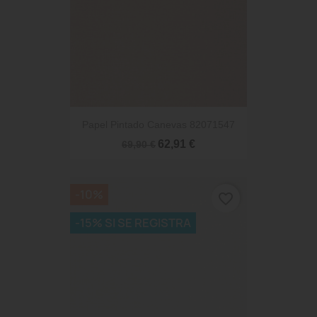
Papel Pintado Canevas 82071547
62,91 €
69,90 €
-10%
favorite_border
-15% SI SE REGISTRA