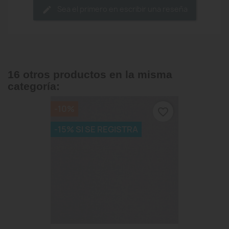
Sea el primero en escribir una reseña
16 otros productos en la misma
categoría:
-10%
favorite_border
-15% SI SE REGISTRA