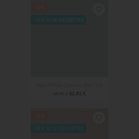
-10%
favorite_border
-15% SI SE REGISTRA
Papel Pintado Canevas 82077126
62,91 €
69,90 €
-10%
favorite_border
-15% SI SE REGISTRA