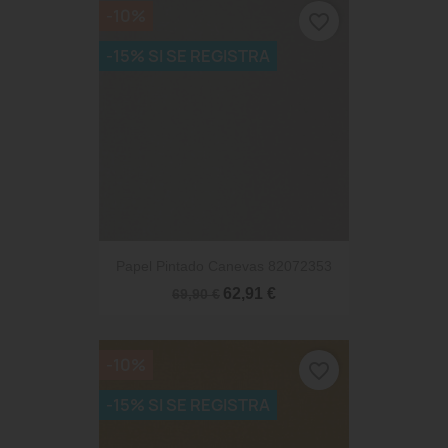
-10%
favorite_border
-15% SI SE REGISTRA
Papel Pintado Canevas 82072353
62,91 €
69,90 €
-10%
favorite_border
-15% SI SE REGISTRA