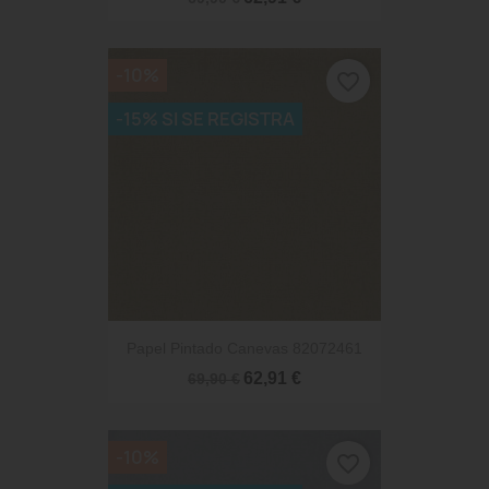
-10%
favorite_border
-15% SI SE REGISTRA
Papel Pintado Canevas 82072461
62,91 €
69,90 €
-10%
favorite_border