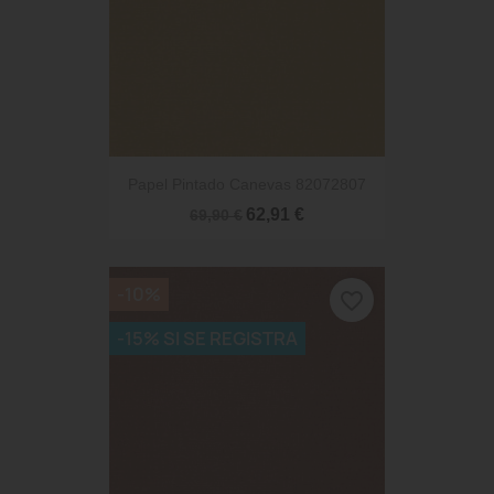
Papel Pintado Canevas 82072807
62,91 €
69,90 €
-10%
favorite_border
-15% SI SE REGISTRA