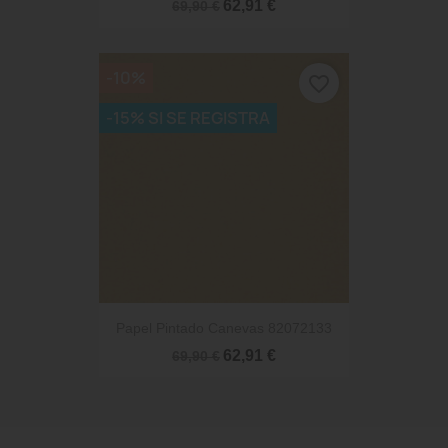
62,91 €
69,90 €
-10%
favorite_border
-15% SI SE REGISTRA
Papel Pintado Canevas 82072133
62,91 €
69,90 €