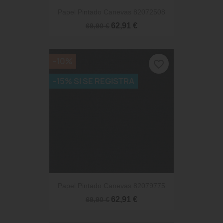
Papel Pintado Canevas 82072508
62,91 €
69,90 €
-10%
favorite_border
-15% SI SE REGISTRA
Papel Pintado Canevas 82079775
62,91 €
69,90 €