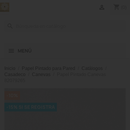
shopping_cart

(0)
search
MENÚ
Inicio
Papel Pintado para Pared
Catálogos
Casadeco
Canevas
Papel Pintado Canevas
82079265
-10%
-15% SI SE REGISTRA