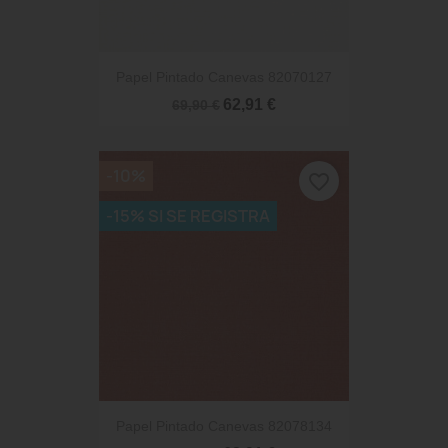
Papel Pintado Canevas 82070127
62,91 €
69,90 €
-10%
favorite_border
-15% SI SE REGISTRA
Papel Pintado Canevas 82078134