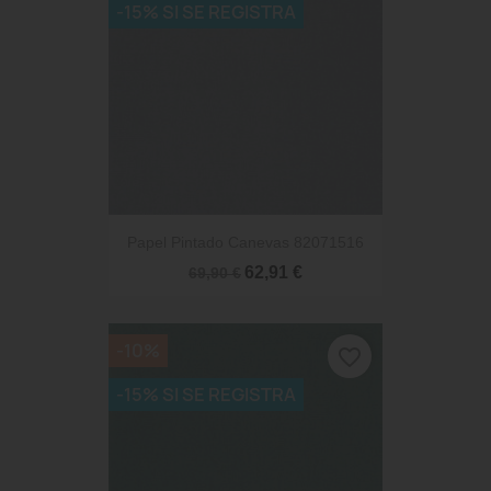
-15% SI SE REGISTRA
Papel Pintado Canevas 82071516
62,91 €
69,90 €
-10%
favorite_border
-15% SI SE REGISTRA