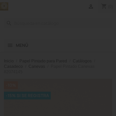
shopping_cart

(0)
search
MENÚ
Inicio
Papel Pintado para Pared
Catálogos
Casadeco
Canevas
Papel Pintado Canevas
82074145
-10%
-15% SI SE REGISTRA