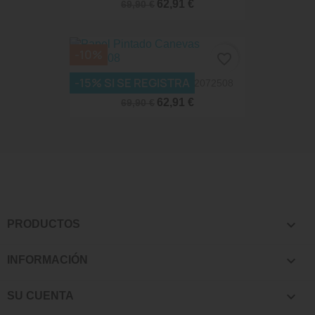
62,91 €
69,90 €
-10%
favorite_border
-15% SI SE REGISTRA
Papel Pintado Canevas 82072508
62,91 €
69,90 €

PRODUCTOS

INFORMACIÓN

SU CUENTA