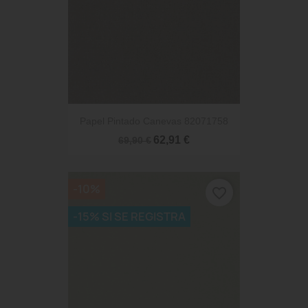
Papel Pintado Canevas 82071758
62,91 €
69,90 €
-10%
favorite_border
-15% SI SE REGISTRA