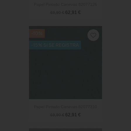
Papel Pintado Canevas 82077126
62,91 €
69,90 €
-10%
favorite_border
-15% SI SE REGISTRA
Papel Pintado Canevas 82077310
62,91 €
69,90 €