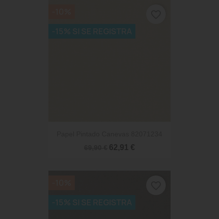
-10%
favorite_border
-15% SI SE REGISTRA
Papel Pintado Canevas 82071234
62,91 €
69,90 €
-10%
favorite_border
-15% SI SE REGISTRA