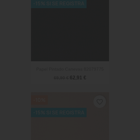
-15% SI SE REGISTRA
Papel Pintado Canevas 82079775
62,91 €
69,90 €
-10%
favorite_border
-15% SI SE REGISTRA