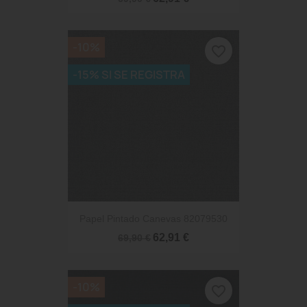
-10%
favorite_border
-15% SI SE REGISTRA
Papel Pintado Canevas 82079530
62,91 €
69,90 €
-10%
favorite_border