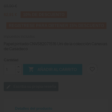
69,90 €
62,91 €
10% DE DESCUENTO
REGISTRESE PARA OBTENER 15% DESCUENTO
Impuestos incluidos
Papel pintado CNVS82071516 Uni de la colección Canevas
de Casadeco
Cantidad

favorite_border
AÑADIR AL CARRITO
Escriba su propia reseña
Detalles del producto