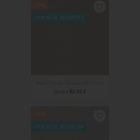
-10%
favorite_border
-15% SI SE REGISTRA
Papel Pintado Canevas 82071669
62,91 €
69,90 €
-10%
favorite_border
-15% SI SE REGISTRA