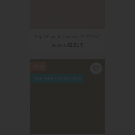
Papel Pintado Canevas 82071547
62,91 €
69,90 €
-10%
favorite_border
-15% SI SE REGISTRA