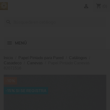
shopping_cart

(0)
search
MENÚ
Inicio
Papel Pintado para Pared
Catálogos
Casadeco
Canevas
Papel Pintado Canevas
82071516
-10%
-15% SI SE REGISTRA