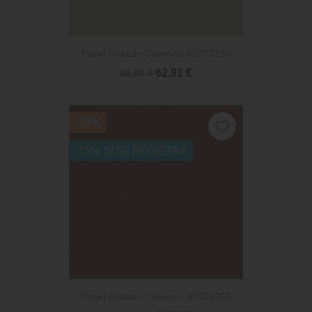
Papel Pintado Canevas 82077159
62,91 €
69,90 €
-10%
favorite_border
-15% SI SE REGISTRA
Papel Pintado Canevas 82073255