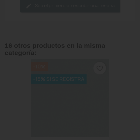
Sea el primero en escribir una reseña
16 otros productos en la misma
categoría:
-10%
favorite_border
-15% SI SE REGISTRA