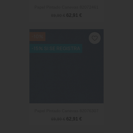
Papel Pintado Canevas 82072461
62,91 €
69,90 €
-10%
favorite_border
-15% SI SE REGISTRA
Papel Pintado Canevas 82076307
62,91 €
69,90 €