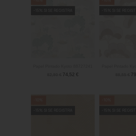
-10%
-10%
-15% SI SE REGISTRA
-15% SI SE REGIS


Vista rápida
Vista 
Papel Pintado Kyoto 88727241
Papel Pintado Ky
74,52 €
79
82,80 €
88,55 €
-10%
-10%
-15% SI SE REGISTRA
-15% SI SE REGIS