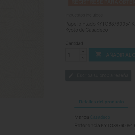
REGISTRESE PARA OBTE
Impuestos incluidos
Papel pintado KYTO88760054 Ken
Kyoto de Casadeco
Cantidad

AÑADIR AL 
Escriba su propia reseña
Detalles del producto
Marca
Casadeco
Referencia
KYTO88760054 K