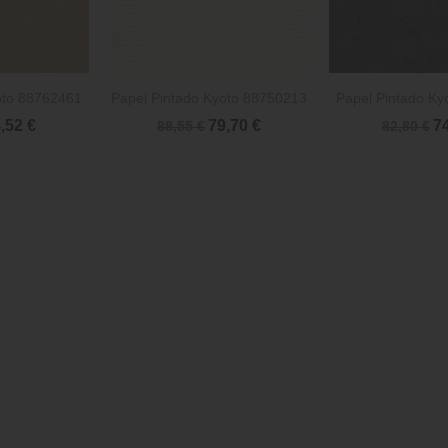


rápida
Vista rápida
Vista 
oto 88762461
Papel Pintado Kyoto 88750213
Papel Pintado Ky
,52 €
79,70 €
7
88,55 €
82,80 €