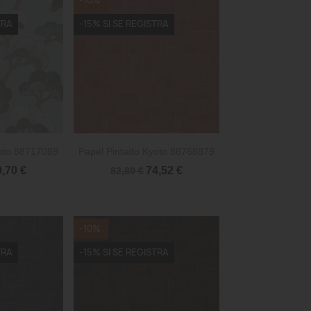
-10%
TRA
-15% SI SE REGISTRA

rápida
Vista rápida
oto 88717089
Papel Pintado Kyoto 88768879
9,70 €
74,52 €
82,80 €
-10%
TRA
-15% SI SE REGISTRA