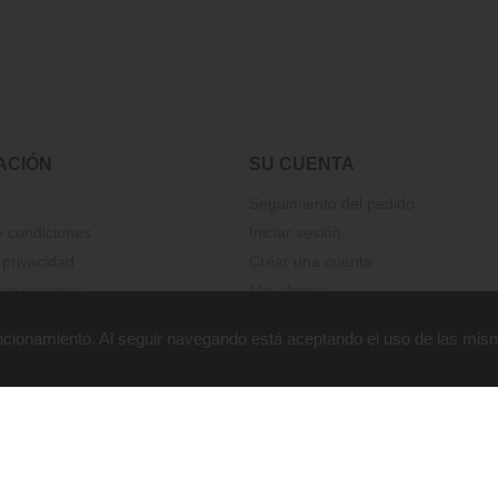
ACIÓN
SU CUENTA
Seguimiento del pedido
 condiciones
Iniciar sesión
 privacidad
Crear una cuenta
on nosotros
Mis alertas
funcionamiento. Al seguir navegando está aceptando el uso de las mis