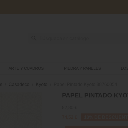
search
ARTE Y CUADROS
PIEDRA Y PANELES
LO
s
Casadeco
Kyoto
Papel Pintado Kyoto 88760054
PAPEL PINTADO KYO
82,80 €
74,52 €
10% DE DESCUEN