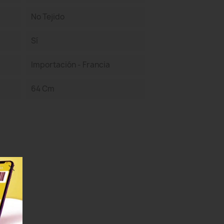
No Tejido
Sí
Importación - Francia
64 Cm