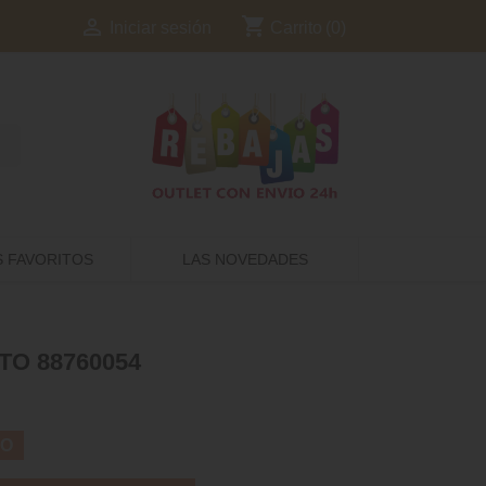
shopping_cart

Carrito
(0)
Iniciar sesión
S FAVORITOS
LAS NOVEDADES
TO 88760054
TO