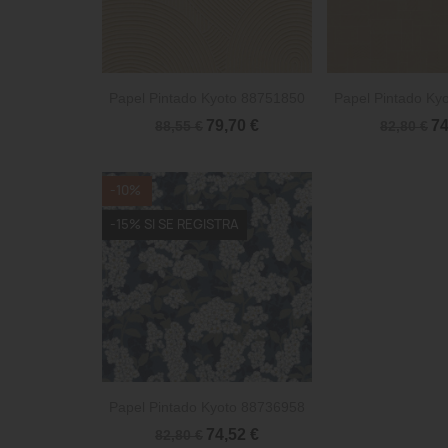


Vista rápida
Vista 
Papel Pintado Kyoto 88751850
Papel Pintado Ky
79,70 €
74
88,55 €
82,80 €
-10%
-15% SI SE REGISTRA

Vista rápida
Papel Pintado Kyoto 88736958
74,52 €
82,80 €