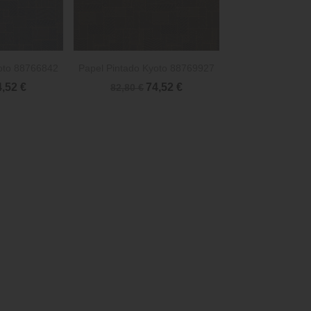

rápida
Vista rápida
oto 88766842
Papel Pintado Kyoto 88769927
4,52 €
74,52 €
82,80 €