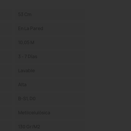
53 Cm
En La Pared
10,05 M
3 - 7 Días
Lavable
Alta
B-S1, D0
Metilcelulósica
130 Gr/m2