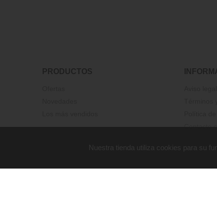
PRODUCTOS
INFORM
Ofertas
Aviso legal
Novedades
Términos y
Los más vendidos
Política de
Contacte c
Nuestra tienda utiliza cookies para su 