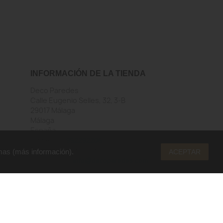
INFORMACIÓN DE LA TIENDA
Deco Paredes
Calle Eugenio Selles, 32, 3-B
29017 Málaga
Málaga
España
Llámenos:
952292206
Envíenos un mensaje de correo
mas (
más información
).
ACEPTAR
electrónico:
info@decoparedes.com