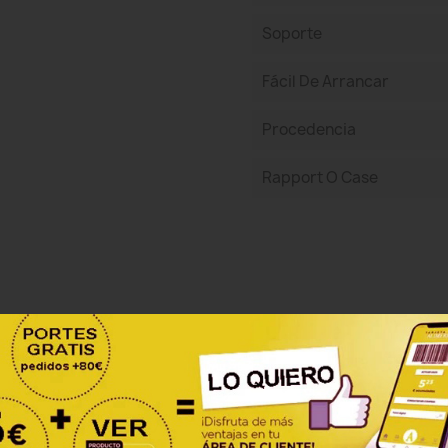
Soporte
Fácil De Arrancar
Procedencia
Rapport O Case
Sea el primero en escribir una reseña