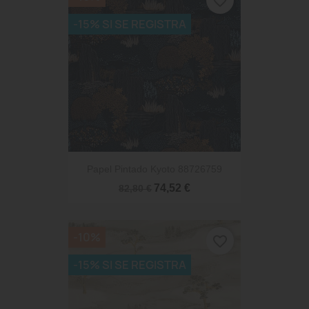
favorite_border
-15% SI SE REGISTRA
Papel Pintado Kyoto 88726759
74,52 €
82,80 €
-10%
favorite_border
-15% SI SE REGISTRA