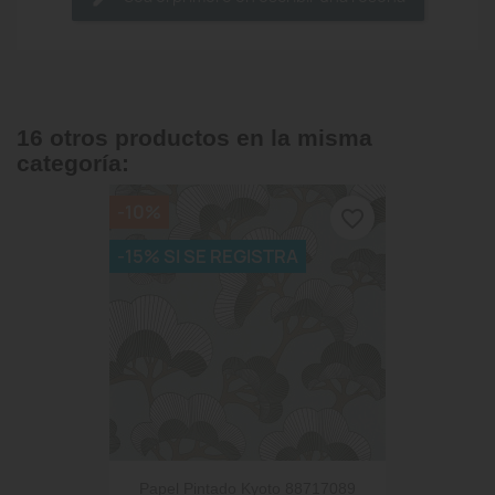
16 otros productos en la misma
categoría:
-10%
favorite_border
-15% SI SE REGISTRA
Papel Pintado Kyoto 88717089