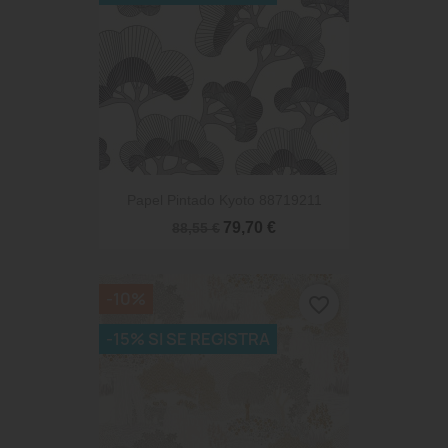
Papel Pintado Kyoto 88719211
79,70 €
88,55 €
-10%
favorite_border
-15% SI SE REGISTRA