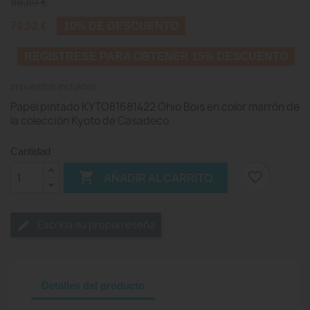
88,80 €
79,92 €
10% DE DESCUENTO
REGISTRESE PARA OBTENER 15% DESCUENTO
Impuestos incluidos
Papel pintado KYTO81681422 Ohio Bois en color marrón de
la colección Kyoto de Casadeco
Cantidad

favorite_border
AÑADIR AL CARRITO
Escriba su propia reseña
Detalles del producto