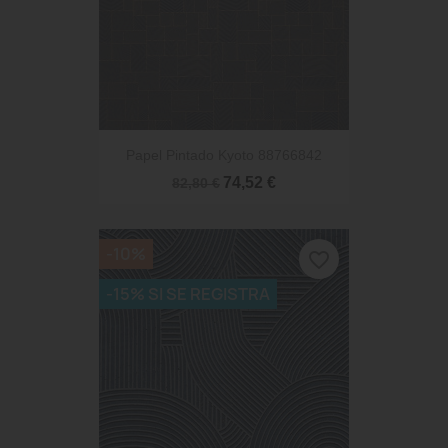
Papel Pintado Kyoto 88766842
74,52 €
82,80 €
-10%
favorite_border
-15% SI SE REGISTRA