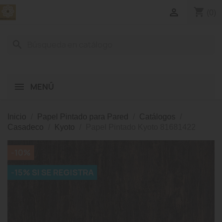
shopping_cart

(0)
search
MENÚ
Inicio
Papel Pintado para Pared
Catálogos
Casadeco
Kyoto
Papel Pintado Kyoto 81681422
-10%
-15% SI SE REGISTRA