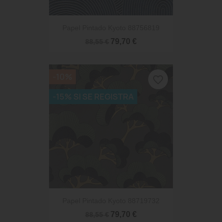
Papel Pintado Kyoto 88756819
79,70 €
88,55 €
-10%
favorite_border
-15% SI SE REGISTRA
Papel Pintado Kyoto 88719732
79,70 €
88,55 €