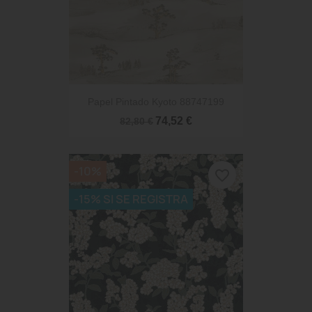
Papel Pintado Kyoto 88747199
74,52 €
82,80 €
-10%
favorite_border
-15% SI SE REGISTRA