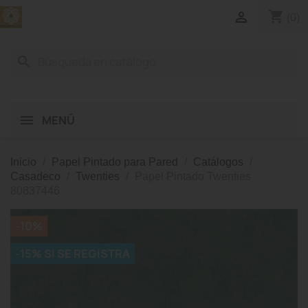
shopping_cart

(0)
search
MENÚ
Inicio
Papel Pintado para Pared
Catálogos
Casadeco
Twenties
Papel Pintado Twenties
80837446
-10%
-15% SI SE REGISTRA