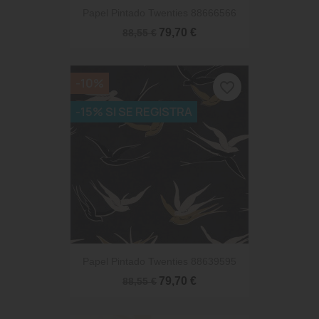
Papel Pintado Twenties 88666566
79,70 €
88,55 €
-10%
favorite_border
-15% SI SE REGISTRA
Papel Pintado Twenties 88639595
79,70 €
88,55 €