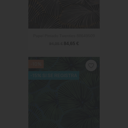
Papel Pintado Twenties 88649509
84,65 €
94,05 €
-10%
favorite_border
-15% SI SE REGISTRA