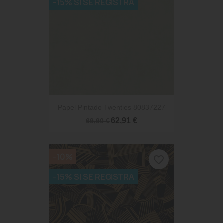
-15% SI SE REGISTRA
Papel Pintado Twenties 80837227
62,91 €
69,90 €
-10%
favorite_border
-15% SI SE REGISTRA