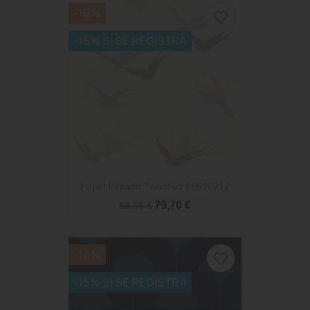
-10%
favorite_border
-15% SI SE REGISTRA
Papel Pintado Twenties 88630212
79,70 €
88,55 €
-10%
favorite_border
-15% SI SE REGISTRA