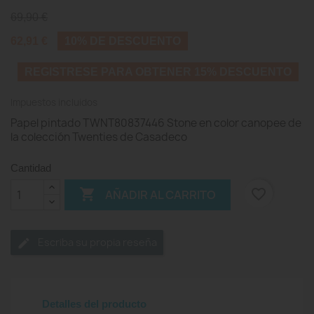
69,90 €
62,91 €
10% DE DESCUENTO
REGISTRESE PARA OBTENER 15% DESCUENTO
Impuestos incluidos
Papel pintado TWNT80837446 Stone en color canopee de
la colección Twenties de Casadeco
Cantidad

favorite_border
AÑADIR AL CARRITO
Escriba su propia reseña
Detalles del producto