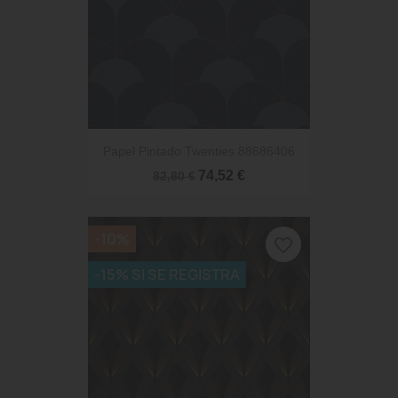
Papel Pintado Twenties 88686406
74,52 €
82,80 €
-10%
favorite_border
-15% SI SE REGISTRA