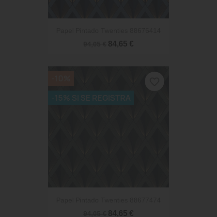
Papel Pintado Twenties 88676414
84,65 €
94,05 €
-10%
favorite_border
-15% SI SE REGISTRA
Papel Pintado Twenties 88677474
84,65 €
94,05 €