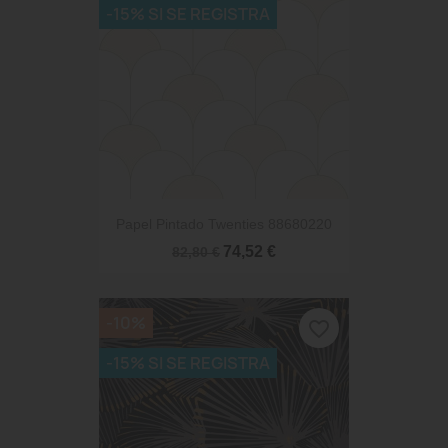
-15% SI SE REGISTRA
Papel Pintado Twenties 88680220
74,52 €
82,80 €
-10%
favorite_border
-15% SI SE REGISTRA