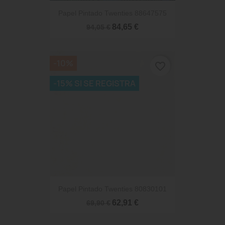
Papel Pintado Twenties 88647575
84,65 €
94,05 €
-10%
favorite_border
-15% SI SE REGISTRA
Papel Pintado Twenties 80830101
62,91 €
69,90 €