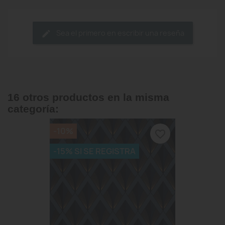
Sea el primero en escribir una reseña
16 otros productos en la misma
categoría:
-10%
favorite_border
-15% SI SE REGISTRA