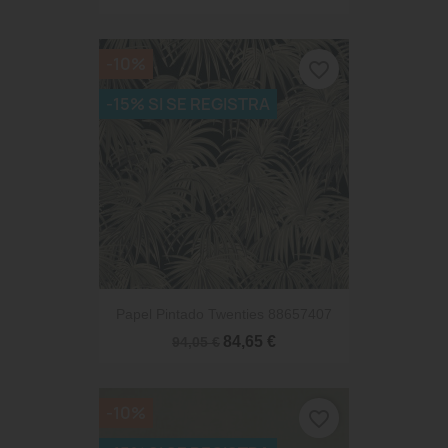
-10%
favorite_border
-15% SI SE REGISTRA
Papel Pintado Twenties 88657407
84,65 €
94,05 €
-10%
favorite_border