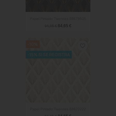
Papel Pintado Twenties 88679505
84,65 €
94,05 €
-10%
favorite_border
-15% SI SE REGISTRA
Papel Pintado Twenties 88670222