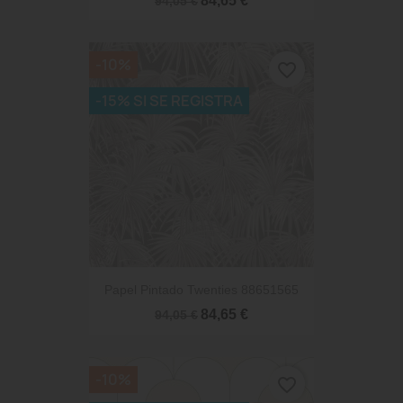
84,65 €
94,05 €
-10%
favorite_border
-15% SI SE REGISTRA
Papel Pintado Twenties 88651565
84,65 €
94,05 €
-10%
favorite_border