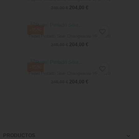
204,00 €
240,00 €
-15%
favorite_border
Papel Pintado Soie Changeante VP92820
204,00 €
240,00 €
-15%
favorite_border
Papel Pintado Soie Changeante VP92810
204,00 €
240,00 €

PRODUCTOS