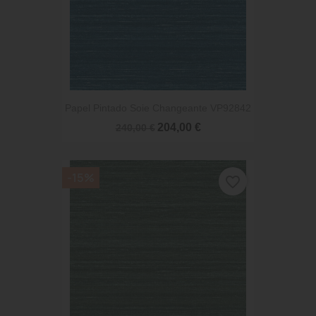
Papel Pintado Soie Changeante VP92842
204,00 €
240,00 €
-15%
favorite_border