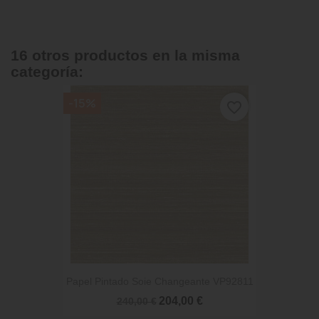
16 otros productos en la misma
categoría:
-15%
favorite_border
Papel Pintado Soie Changeante VP92811
204,00 €
240,00 €