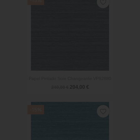
-15%
favorite_border
Papel Pintado Soie Changeante VP92880
204,00 €
240,00 €
-15%
favorite_border