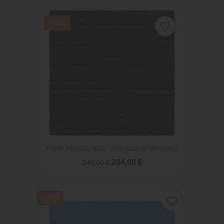
-15%
favorite_border
Papel Pintado Soie Changeante VP92882
204,00 €
240,00 €
-15%
favorite_border