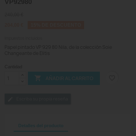
VP92980
240,00 €
204,00 €
15% DE DESCUENTO
Impuestos incluidos
Papel pintado VP 929 80 Nila, de la colección Soie
Changeante de Elitis
Cantidad

favorite_border
AÑADIR AL CARRITO
Escriba su propia reseña
Detalles del producto