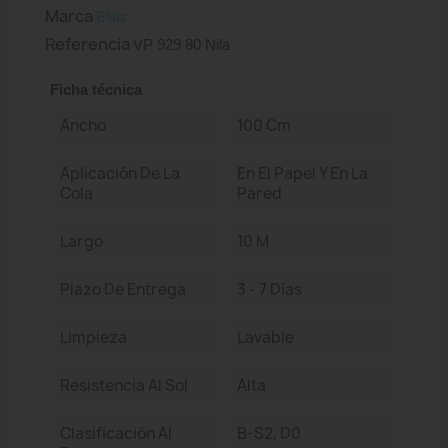
Marca
Elitis
Referencia
VP 929 80 Nila
Ficha técnica
Ancho
100 Cm
Aplicación De La
En El Papel Y En La
Cola
Pared
Largo
10 M
Plazo De Entrega
3 - 7 Días
Limpieza
Lavable
Resistencia Al Sol
Alta
Clasificación Al
B-S2, D0