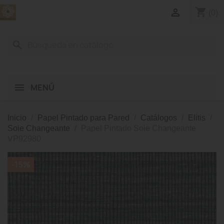
shopping_cart

(0)
search
MENÚ
Inicio
Papel Pintado para Pared
Catálogos
Elitis
Soie Changeante
Papel Pintado Soie Changeante
VP92980
-15%