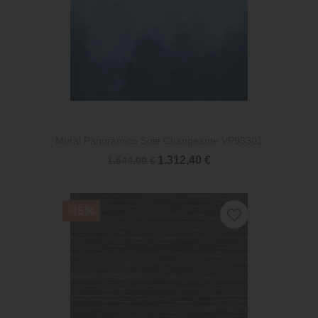
Mural Panorámico Soie Changeante VP93301
1.312,40 €
1.544,00 €
-15%
favorite_border