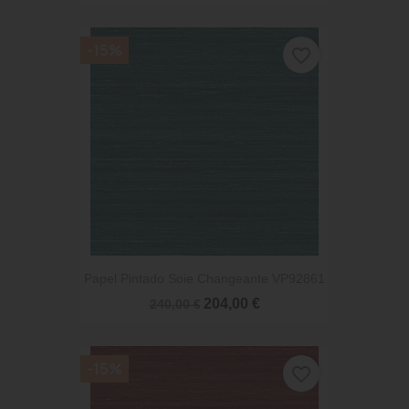
-15%
favorite_border
Papel Pintado Soie Changeante VP92861
204,00 €
240,00 €
-15%
favorite_border