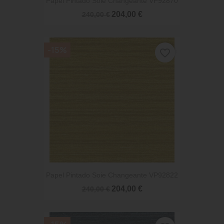
Papel Pintado Soie Changeante VP92870
204,00 €
240,00 €
-15%
favorite_border
Papel Pintado Soie Changeante VP92822
204,00 €
240,00 €