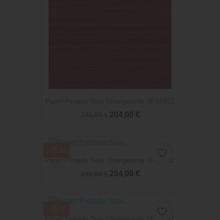
Papel Pintado Soie Changeante VP92831
204,00 €
240,00 €
-15%
favorite_border
Papel Pintado Soie Changeante VP92802
204,00 €
240,00 €
-15%
favorite_border
Papel Pintado Soie Changeante VP93041