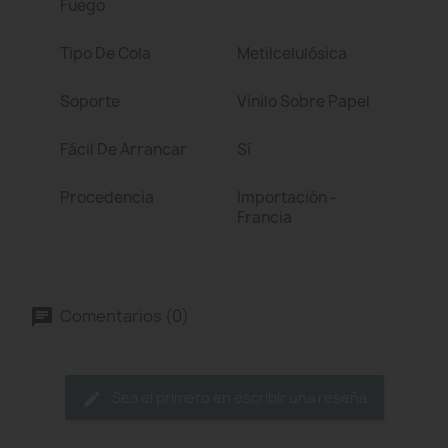
Fuego
Tipo De Cola
Metilcelulósica
Soporte
Vinilo Sobre Papel
Fácil De Arrancar
Sí
Procedencia
Importación -
Francia
Comentarios (0)
Sea el primero en escribir una reseña