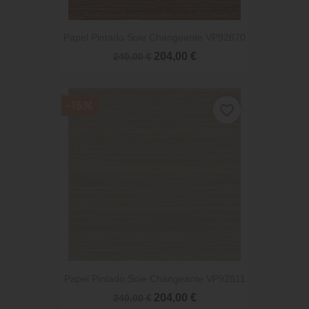
Papel Pintado Soie Changeante VP92870
204,00 €
240,00 €
-15%
favorite_border
Papel Pintado Soie Changeante VP92811
204,00 €
240,00 €