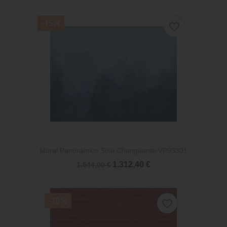
-15%
favorite_border
Mural Panorámico Soie Changeante VP93301
1.312,40 €
1.544,00 €
-15%
favorite_border