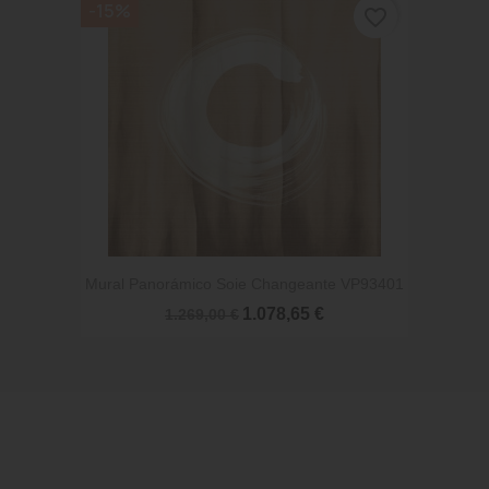
-15%
favorite_border
Mural Panorámico Soie Changeante VP93401
1.078,65 €
1.269,00 €