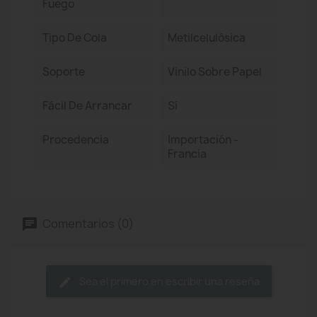
Fuego
Tipo De Cola
Metilcelulósica
Soporte
Vinilo Sobre Papel
Fácil De Arrancar
Sí
Procedencia
Importación -
Francia
Comentarios (0)
Sea el primero en escribir una reseña