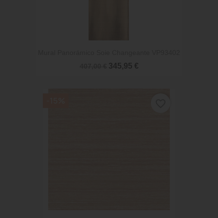
Mural Panorámico Soie Changeante VP93402
345,95 €
407,00 €
-15%
favorite_border