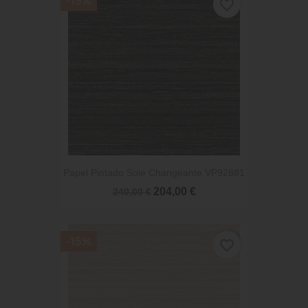
-15%
favorite_border
Papel Pintado Soie Changeante VP92881
204,00 €
240,00 €
-15%
favorite_border