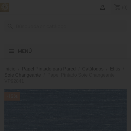
shopping_cart

(0)
search
MENÚ
Inicio
Papel Pintado para Pared
Catálogos
Elitis
Soie Changeante
Papel Pintado Soie Changeante
VP92841
-15%