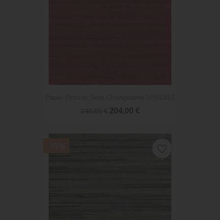
Papel Pintado Soie Changeante VP92831
204,00 €
240,00 €
-15%
favorite_border