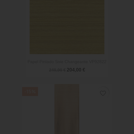
Papel Pintado Soie Changeante VP92822
204,00 €
240,00 €
-15%
favorite_border