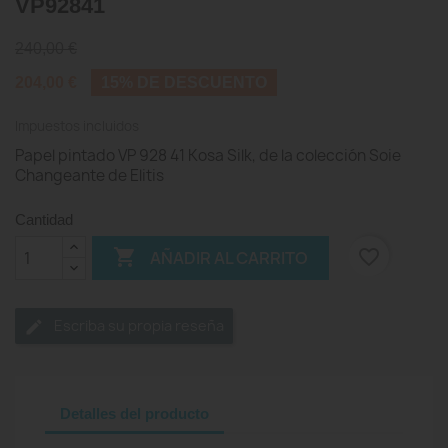
VP92841
240,00 €
204,00 €
15% DE DESCUENTO
Impuestos incluidos
Papel pintado VP 928 41 Kosa Silk, de la colección Soie
Changeante de Elitis
Cantidad

favorite_border
AÑADIR AL CARRITO
Escriba su propia reseña
Detalles del producto