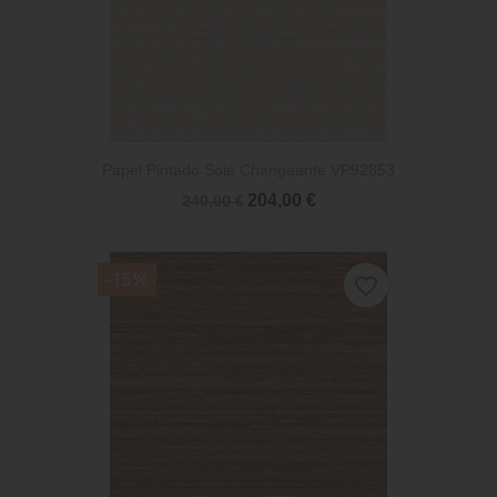
Papel Pintado Soie Changeante VP92853
204,00 €
240,00 €
-15%
favorite_border