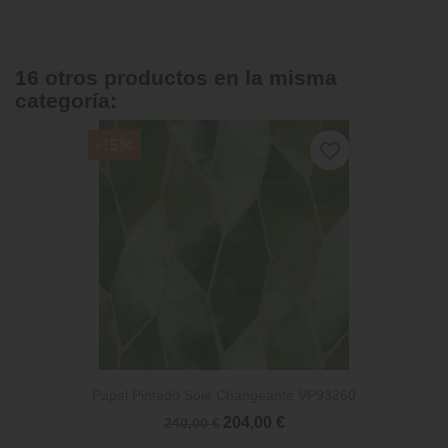
16 otros productos en la misma
categoría:
-15%
favorite_border
Papel Pintado Soie Changeante VP93260
204,00 €
240,00 €