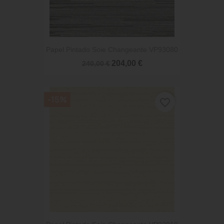
Papel Pintado Soie Changeante VP93080
204,00 €
240,00 €
-15%
favorite_border