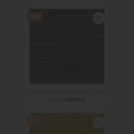
-15%
favorite_border
Papel Pintado Soie Changeante VP92882
204,00 €
240,00 €
-15%
favorite_border