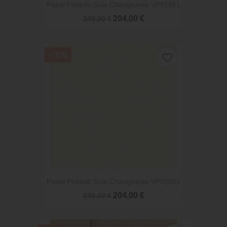
Papel Pintado Soie Changeante VP92851
204,00 €
240,00 €
-15%
favorite_border
Papel Pintado Soie Changeante VP92801
204,00 €
240,00 €