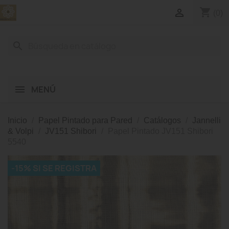
shopping_cart

(0)
search
MENÚ
Inicio
Papel Pintado para Pared
Catálogos
Jannelli
& Volpi
JV151 Shibori
Papel Pintado JV151 Shibori
5540
-15% SI SE REGISTRA