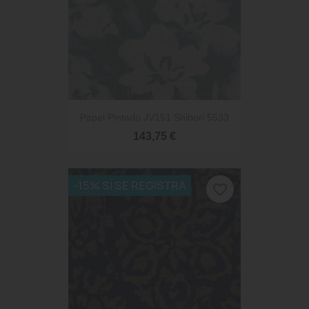
Papel Pintado JV151 Shibori 5533
143,75 €
-15% SI SE REGISTRA
favorite_border