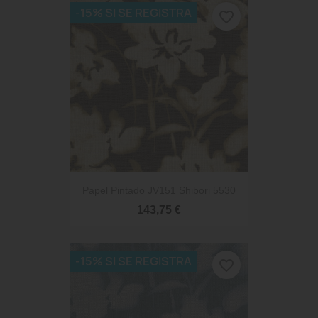
-15% SI SE REGISTRA
favorite_border
Papel Pintado JV151 Shibori 5530
143,75 €
-15% SI SE REGISTRA
favorite_border