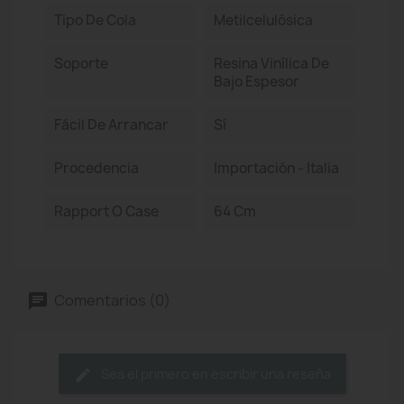
Tipo De Cola
Metilcelulósica
Soporte
Resina Vinílica De
Bajo Espesor
Fácil De Arrancar
Sí
Procedencia
Importación - Italia
Rapport O Case
64 Cm
Comentarios (0)
Sea el primero en escribir una reseña