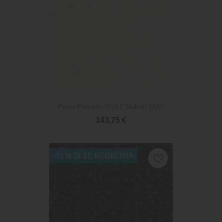
Papel Pintado JV151 Shibori 5550
143,75 €
-15% SI SE REGISTRA
favorite_border