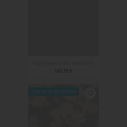
Papel Pintado JV151 Shibori 5570
143,75 €
-15% SI SE REGISTRA
favorite_border