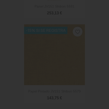
Panel JV151 Shibori 5591
253,13 €
-15% SI SE REGISTRA
favorite_border
Papel Pintado JV151 Shibori 5579
143,75 €