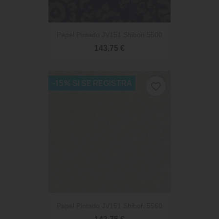
Papel Pintado JV151 Shibori 5500
143,75 €
-15% SI SE REGISTRA
favorite_border
Papel Pintado JV151 Shibori 5560