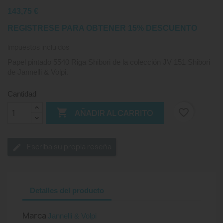
143,75 €
REGISTRESE PARA OBTENER 15% DESCUENTO
Impuestos incluidos
Papel pintado 5540 Riga Shibori de la colección JV 151 Shibori
de Jannelli & Volpi.
Cantidad

favorite_border
AÑADIR AL CARRITO
Escriba su propia reseña
Detalles del producto
Marca
Jannelli & Volpi