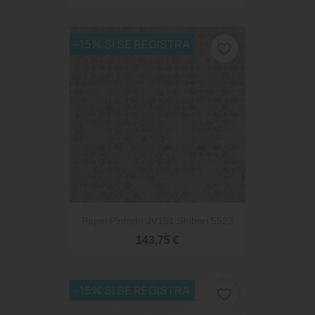
-15% SI SE REGISTRA
favorite_border
Papel Pintado JV151 Shibori 5523
143,75 €
-15% SI SE REGISTRA
favorite_border