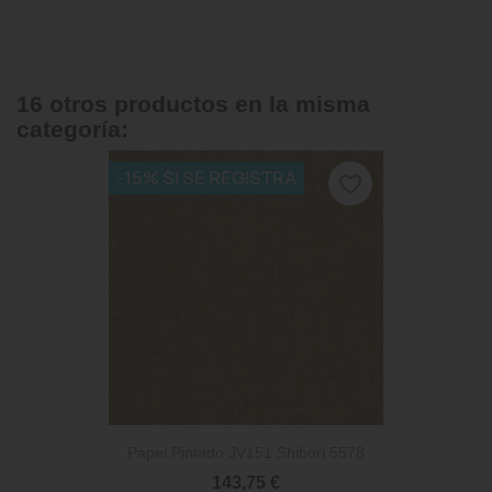
16 otros productos en la misma
categoría:
-15% SI SE REGISTRA
favorite_border
Papel Pintado JV151 Shibori 5578
143,75 €