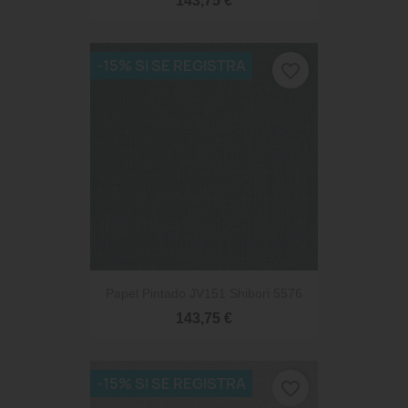
143,75 €
-15% SI SE REGISTRA
favorite_border
Papel Pintado JV151 Shibori 5576
143,75 €
-15% SI SE REGISTRA
favorite_border