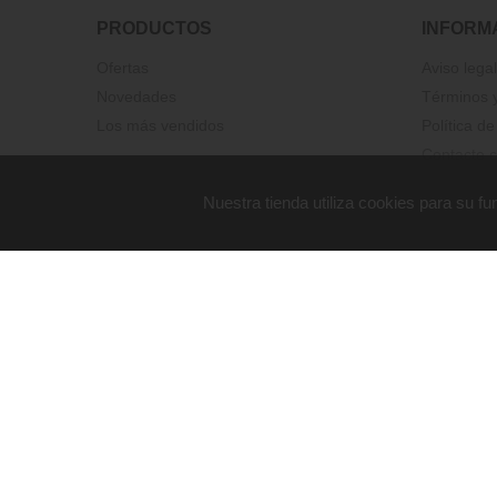
PRODUCTOS
INFORM
Ofertas
Aviso legal
Novedades
Términos y
Los más vendidos
Política de
Contacte c
Nuestra tienda utiliza cookies para su 