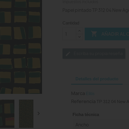
Impuestos incluidos
Papel pintado TP 312 04 New Age, 
Cantidad

AÑADIR AL 
Escriba su propia reseña
Detalles del producto
Marca
Elitis
Referencia
TP 312 04 New 

Ficha técnica
Ancho