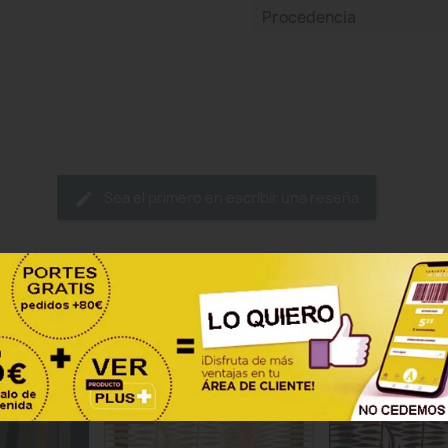
Procedencia
Sea el primero en escribir una reseña
ategoría:
-15%
-15%