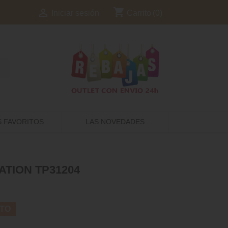
shopping_cart

Carrito
(0)
Iniciar sesión
S FAVORITOS
LAS NOVEDADES
ATION TP31204
TO