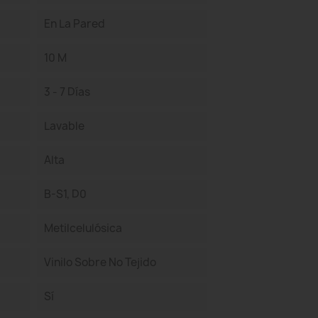
En La Pared
10 M
3 - 7 Días
Lavable
Alta
B-S1, D0
Metilcelulósica
Vinilo Sobre No Tejido
Sí