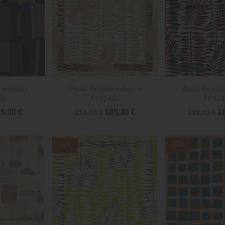


rápida
Vista rápida
Vista 
Initiation
Papel Pintado Initiation
Papel Pintado 
06
TP31403
TP314
5,30 €
185,30 €
18
218,00 €
218,00 €
-15%
-15%