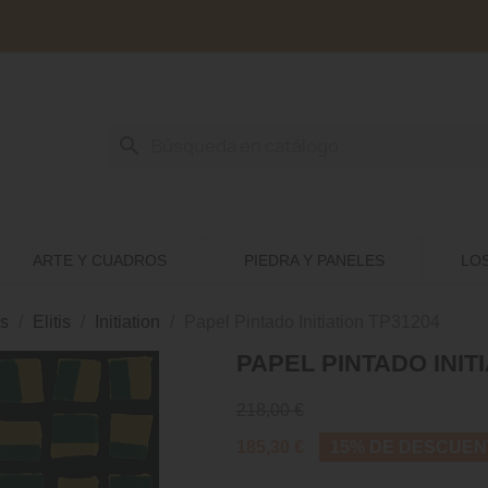
search
ARTE Y CUADROS
PIEDRA Y PANELES
LO
s
Elitis
Initiation
Papel Pintado Initiation TP31204
PAPEL PINTADO INITI
218,00 €
185,30 €
15% DE DESCUEN