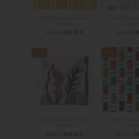


Vista rápida
Vista 
Papel Pintado Initiation
Papel Pintado 
TP31005
TP315
185,30 €
18
218,00 €
218,00 €
-15%
-15%


Vista rápida
Vista 
Mural Panorámico Initiation
Papel Pintado 
TP31701
TP313
838,10 €
18
986,00 €
218,00 €