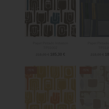


Vista rápida
Vista 
Papel Pintado Initiation
Papel Pintado 
TP31002
TP311
185,30 €
18
218,00 €
218,00 €
-15%
-15%