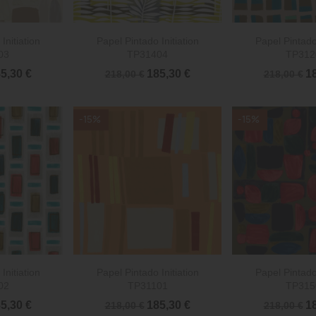


rápida
Vista rápida
Vista 
Initiation
Papel Pintado Initiation
Papel Pintado 
03
TP31404
TP312
5,30 €
185,30 €
18
218,00 €
218,00 €
-15%
-15%


rápida
Vista rápida
Vista 
Initiation
Papel Pintado Initiation
Papel Pintado 
02
TP31101
TP315
5,30 €
185,30 €
18
218,00 €
218,00 €