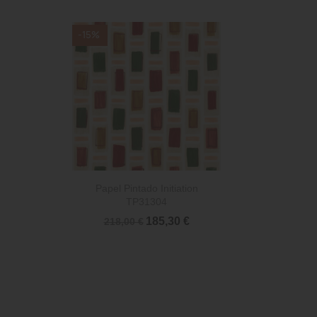
-15%

Vista rápida
Papel Pintado Initiation
TP31304
185,30 €
218,00 €