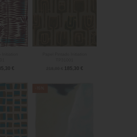

rápida
Vista rápida
Initiation
Papel Pintado Initiation
01
TP31001
5,30 €
185,30 €
218,00 €
-15%