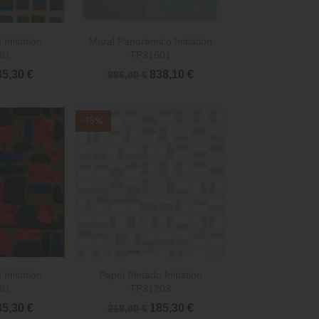

rápida
Vista rápida
Initiation
Mural Panorámico Initiation
01
TP31601
5,30 €
838,10 €
986,00 €
-15%

rápida
Vista rápida
Initiation
Papel Pintado Initiation
01
TP31203
5,30 €
185,30 €
218,00 €