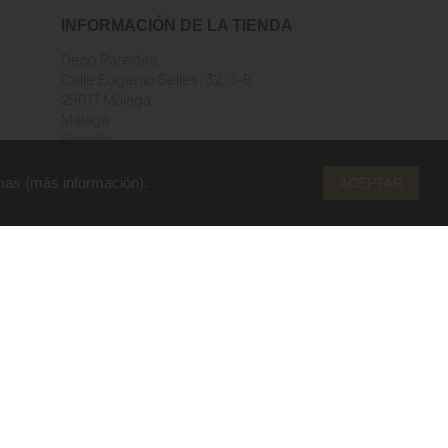
INFORMACIÓN DE LA TIENDA
Deco Paredes
Calle Eugenio Selles, 32, 3-B
29017 Málaga
Málaga
España
Llámenos:
952292206
Envíenos un mensaje de correo
mas (
más información
).
ACEPTAR
electrónico:
info@decoparedes.com