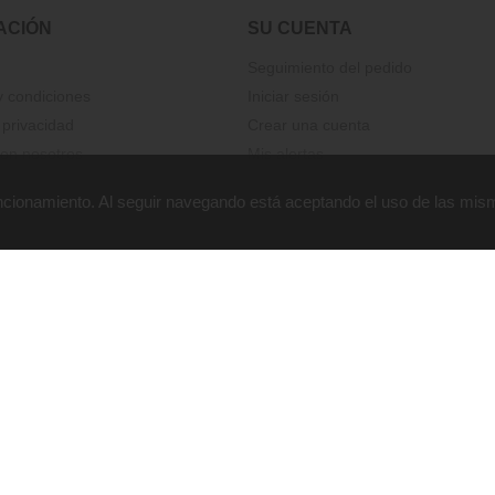
ACIÓN
SU CUENTA
Seguimiento del pedido
 condiciones
Iniciar sesión
 privacidad
Crear una cuenta
on nosotros
Mis alertas
funcionamiento. Al seguir navegando está aceptando el uso de las mis