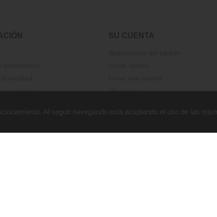
ACIÓN
SU CUENTA
Seguimiento del pedido
 condiciones
Iniciar sesión
 privacidad
Crear una cuenta
on nosotros
Mis alertas
funcionamiento. Al seguir navegando está aceptando el uso de las mis