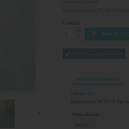
Impuestos incluidos
Mural panorámico TP 316 01 Big Sur, 
Cantidad

AÑADIR AL 
Escriba su propia reseña
Detalles del producto
Marca
Elitis
Referencia
TP 316 01 Big Su

Ficha técnica
Ancho