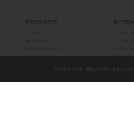
PRODUCTOS
INFORM
Ofertas
Aviso legal
Novedades
Términos y
Los más vendidos
Política de
Contacte c
Nuestra tienda utiliza cookies para su 