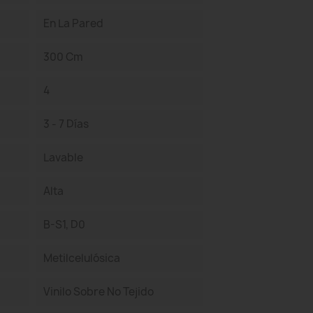
En La Pared
300 Cm
4
3 - 7 Días
Lavable
Alta
B-S1, D0
Metilcelulósica
Vinilo Sobre No Tejido