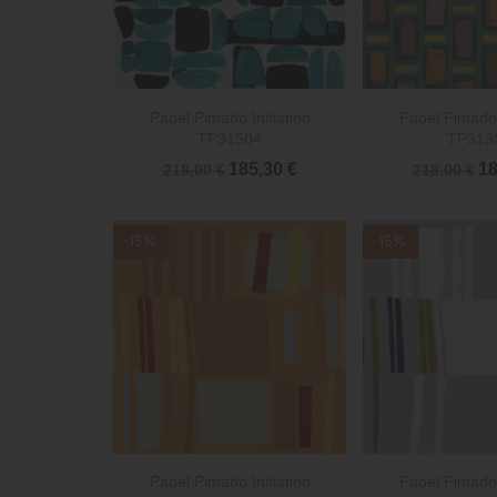


Vista rápida
Vista 
Papel Pintado Initiation
Papel Pintado 
TP31504
TP313
185,30 €
18
218,00 €
218,00 €
-15%
-15%


Vista rápida
Vista 
Papel Pintado Initiation
Papel Pintado 