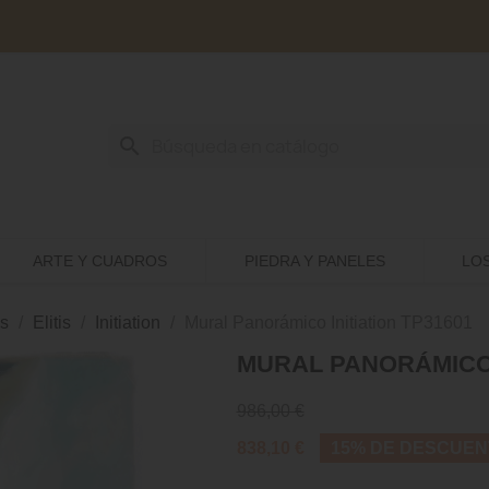
search
ARTE Y CUADROS
PIEDRA Y PANELES
LO
s
Elitis
Initiation
Mural Panorámico Initiation TP31601
MURAL PANORÁMICO I
986,00 €
838,10 €
15% DE DESCUEN