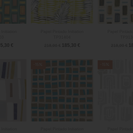


rápida
Vista rápida
Vista 
Initiation
Papel Pintado Initiation
Papel Pintado 
03
TP31404
TP313
5,30 €
185,30 €
18
218,00 €
218,00 €
-15%
-15%


rápida
Vista rápida
Vista 
Initiation
Papel Pintado Initiation
Papel Pintado 