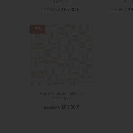
TP31101
TP311
185,30 €
18
218,00 €
218,00 €
-15%

Vista rápida
Papel Pintado Initiation
TP31203
185,30 €
218,00 €