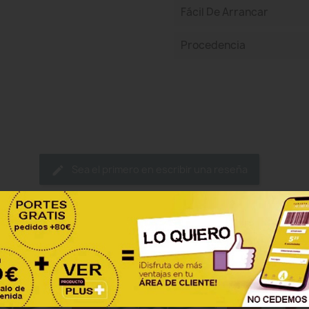
Fácil De Arrancar
Procedencia
Sea el primero en escribir una reseña
ategoría: