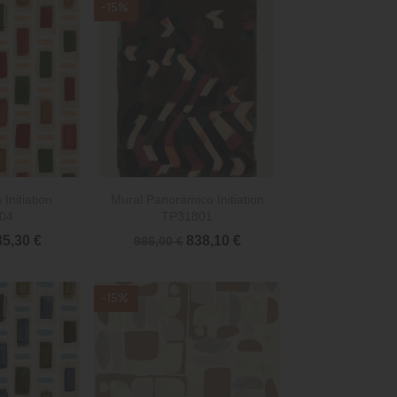
-15%

rápida
Vista rápida
Initiation
Mural Panorámico Initiation
04
TP31801
5,30 €
838,10 €
986,00 €
-15%