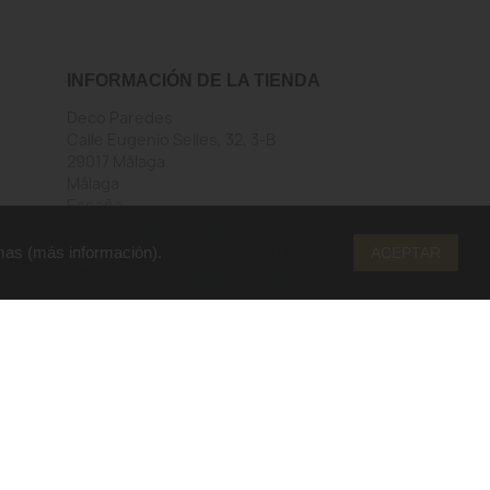
INFORMACIÓN DE LA TIENDA
Deco Paredes
Calle Eugenio Selles, 32, 3-B
29017 Málaga
Málaga
España
Llámenos:
952292206
Envíenos un mensaje de correo
mas (
más información
).
ACEPTAR
electrónico:
info@decoparedes.com