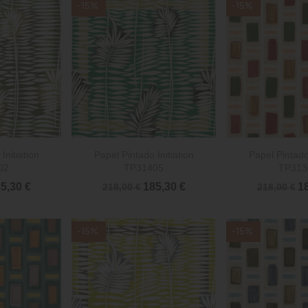
-15%
-15%


rápida
Vista rápida
Vista 
Initiation
Papel Pintado Initiation
Papel Pintado 
02
TP31405
TP313
5,30 €
185,30 €
18
218,00 €
218,00 €
-15%
-15%