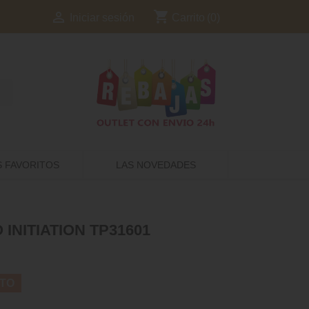
shopping_cart

Carrito
(0)
Iniciar sesión
S FAVORITOS
LAS NOVEDADES
NITIATION TP31601
TO