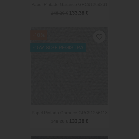
Papel Pintado Garance GRC91269231
133,38 €
148,20 €
-10%
favorite_border
-15% SI SE REGISTRA
Papel Pintado Garance GRC91256118
133,38 €
148,20 €