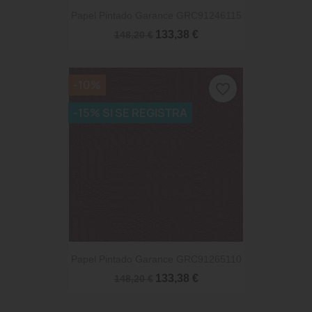
Papel Pintado Garance GRC91246115
133,38 €
148,20 €
-10%
favorite_border
-15% SI SE REGISTRA
Papel Pintado Garance GRC91265110
133,38 €
148,20 €