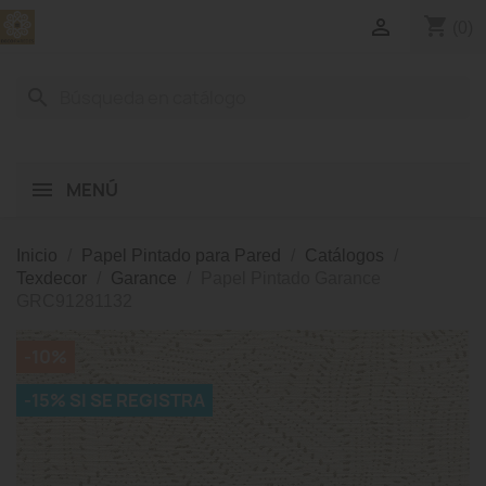
shopping_cart

(0)
search
MENÚ
Inicio
Papel Pintado para Pared
Catálogos
Texdecor
Garance
Papel Pintado Garance
GRC91281132
-10%
-15% SI SE REGISTRA