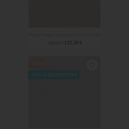
Papel Pintado Garance GRC91241223
133,38 €
148,20 €
-10%
favorite_border
-15% SI SE REGISTRA