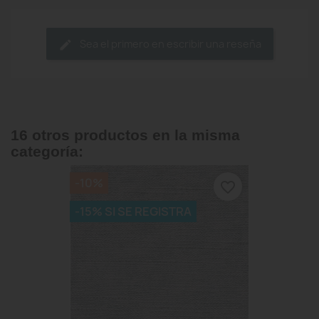
Sea el primero en escribir una reseña
16 otros productos en la misma
categoría:
-10%
favorite_border
-15% SI SE REGISTRA