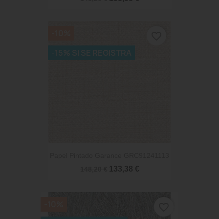
-10%
favorite_border
-15% SI SE REGISTRA
Papel Pintado Garance GRC91241113
133,38 €
148,20 €
-10%
favorite_border