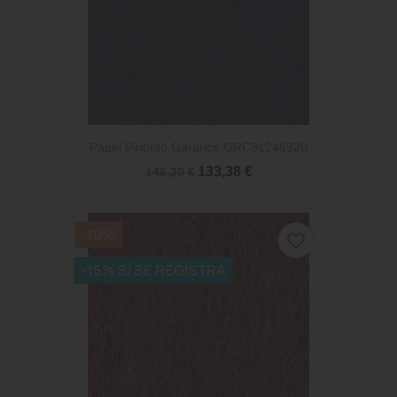
Papel Pintado Garance GRC91246320
133,38 €
148,20 €
-10%
favorite_border
-15% SI SE REGISTRA