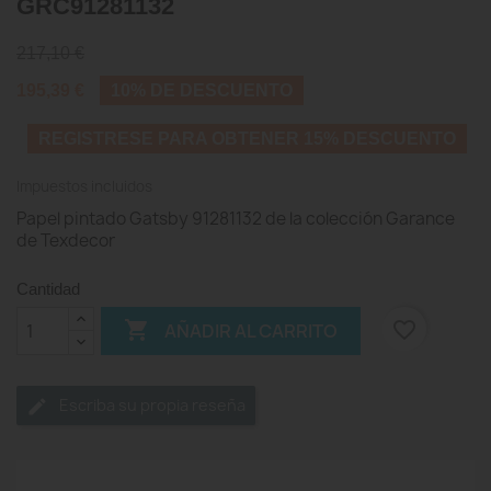
GRC91281132
217,10 €
195,39 €
10% DE DESCUENTO
REGISTRESE PARA OBTENER 15% DESCUENTO
Impuestos incluidos
Papel pintado Gatsby 91281132 de la colección Garance
de Texdecor
Cantidad

favorite_border
AÑADIR AL CARRITO
Escriba su propia reseña