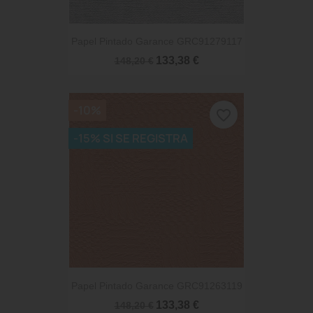
Papel Pintado Garance GRC91279117
133,38 €
148,20 €
-10%
favorite_border
-15% SI SE REGISTRA
Papel Pintado Garance GRC91263119
133,38 €
148,20 €