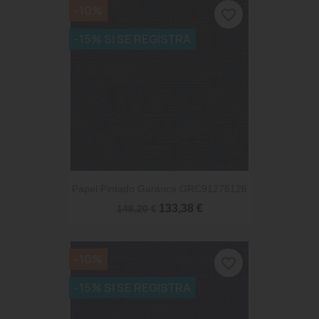
-10%
favorite_border
-15% SI SE REGISTRA
Papel Pintado Garance GRC91276126
133,38 €
148,20 €
-10%
favorite_border
-15% SI SE REGISTRA