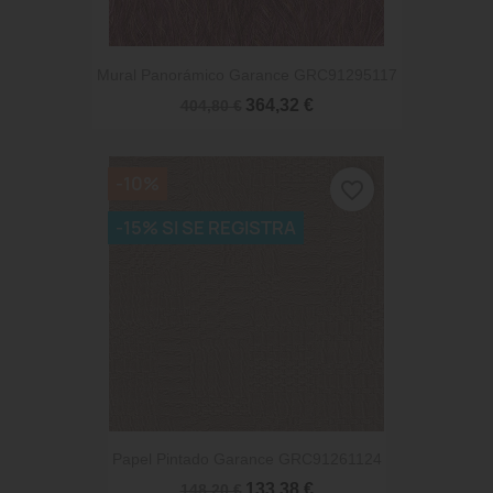
Mural Panorámico Garance GRC91295117
364,32 €
404,80 €
-10%
favorite_border
-15% SI SE REGISTRA
Papel Pintado Garance GRC91261124
133,38 €
148,20 €