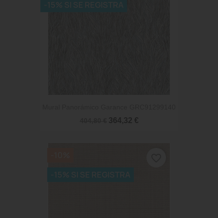
-15% SI SE REGISTRA
Mural Panorámico Garance GRC91299140
364,32 €
404,80 €
-10%
favorite_border
-15% SI SE REGISTRA