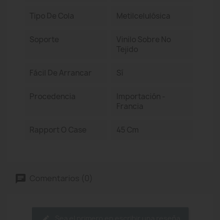
Tipo De Cola
Metilcelulósica
Soporte
Vinilo Sobre No
Tejido
Fácil De Arrancar
Sí
Procedencia
Importación -
Francia
Rapport O Case
45 Cm
Comentarios (0)
Sea el primero en escribir una reseña