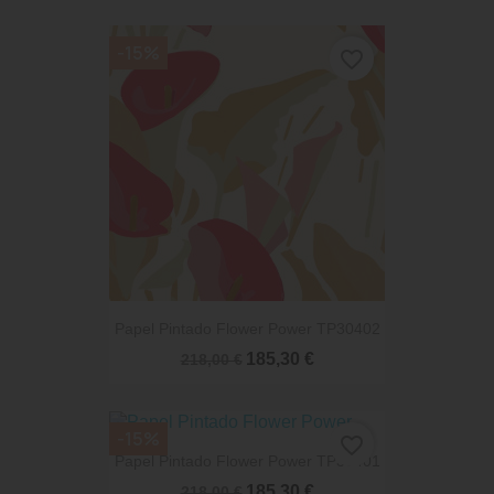
-15%
favorite_border
Papel Pintado Flower Power TP30402
185,30 €
218,00 €
-15%
favorite_border
Papel Pintado Flower Power TP30401
185,30 €
218,00 €