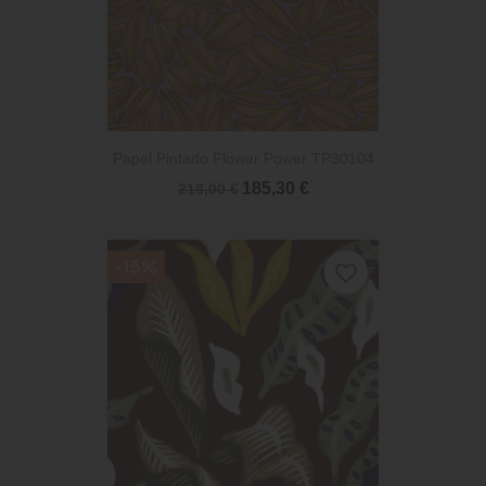
Papel Pintado Flower Power TP30104
185,30 €
218,00 €
-15%
favorite_border