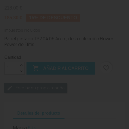
218,00 €
185,30 €
15% DE DESCUENTO
Impuestos incluidos
Papel pintado TP 304 05 Arum, de la colección Flower
Power de Elitis
Cantidad

favorite_border
AÑADIR AL CARRITO
Escriba su propia reseña
Detalles del producto
Marca
Elitis