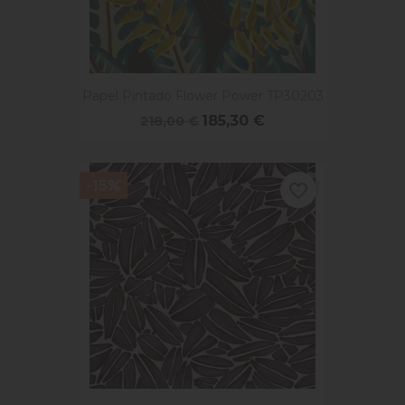
Papel Pintado Flower Power TP30203
185,30 €
218,00 €
-15%
favorite_border