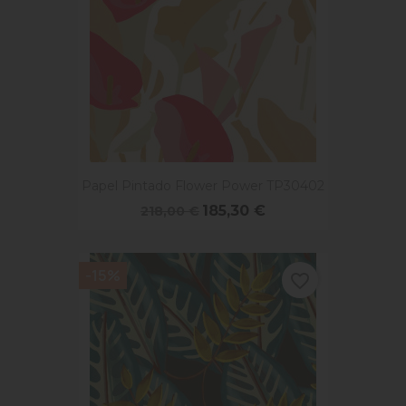
Papel Pintado Flower Power TP30402
185,30 €
218,00 €
-15%
favorite_border