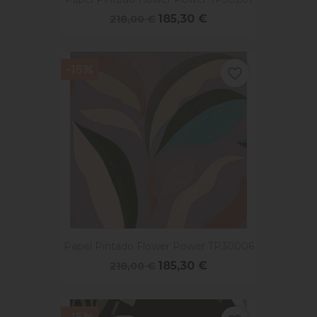
185,30 €
218,00 €
-15%
favorite_border
Papel Pintado Flower Power TP30006
185,30 €
218,00 €
-15%