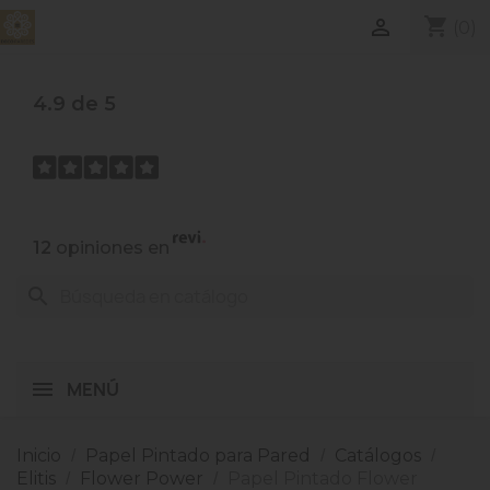
shopping_cart

(0)
4.9 de 5
12
opiniones en
search
MENÚ
Inicio
Papel Pintado para Pared
Catálogos
Elitis
Flower Power
Papel Pintado Flower