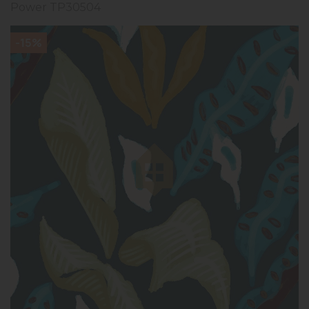
Power TP30504
-15%