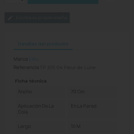
Escriba su propia reseña
Detalles del producto
Marca
Elitis
Referencia
TP 305 04 Fleur de Lune
Ficha técnica
Ancho
70 Cm
Aplicación De La
En La Pared
Cola
Largo
10 M