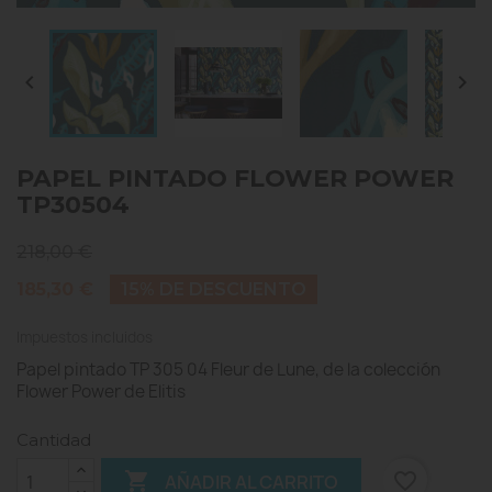


PAPEL PINTADO FLOWER POWER
TP30504
218,00 €
185,30 €
15% DE DESCUENTO
Impuestos incluidos
Papel pintado TP 305 04 Fleur de Lune, de la colección
Flower Power de Elitis
Cantidad

favorite_border
AÑADIR AL CARRITO