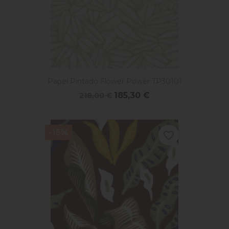
Papel Pintado Flower Power TP30101
185,30 €
218,00 €
-15%
favorite_border