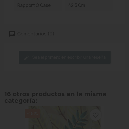
Rapport O Case
42,5 Cm
Comentarios (0)
Sea el primero en escribir una reseña
16 otros productos en la misma
categoría:
-15%
favorite_border