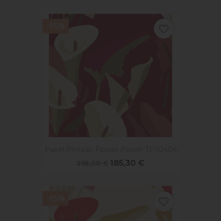
-15%
favorite_border
Papel Pintado Flower Power TP30404
185,30 €
218,00 €
-15%
favorite_border