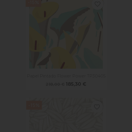
-15%
favorite_border
Papel Pintado Flower Power TP30405
185,30 €
218,00 €
-15%
favorite_border