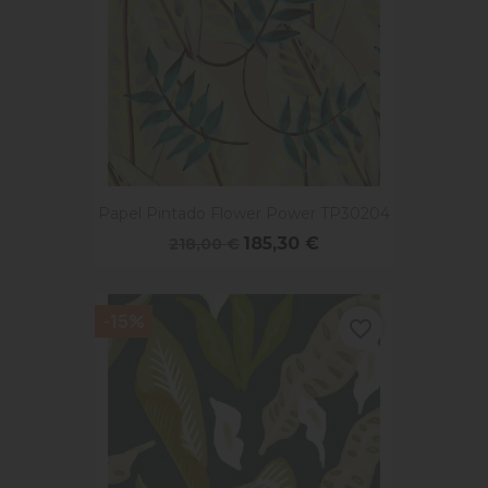
Papel Pintado Flower Power TP30204
185,30 €
218,00 €
-15%
favorite_border