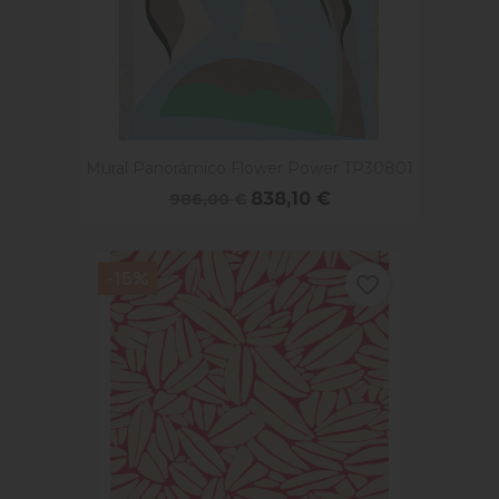
Mural Panorámico Flower Power TP30801
838,10 €
986,00 €
-15%
favorite_border