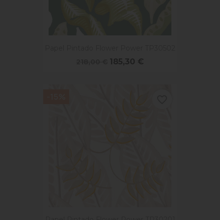
Papel Pintado Flower Power TP30502
185,30 €
218,00 €
-15%
favorite_border
Papel Pintado Flower Power TP30201