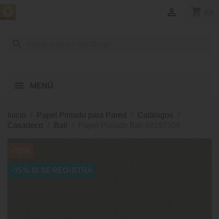
shopping_cart

(0)
search
MENÚ
Inicio
Papel Pintado para Pared
Catálogos
Casadeco
Bali
Papel Pintado Bali 88197508
-10%
-15% SI SE REGISTRA