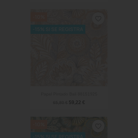
-10%
favorite_border
-15% SI SE REGISTRA
Papel Pintado Bali 88151925
59,22 €
65,80 €
-10%
favorite_border
-15% SI SE REGISTRA