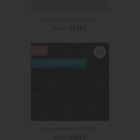
Papel Pintado Bali 88191174
53,73 €
59,70 €
-10%
favorite_border
-15% SI SE REGISTRA
Papel Pintado Bali 88179811
59,22 €
65,80 €