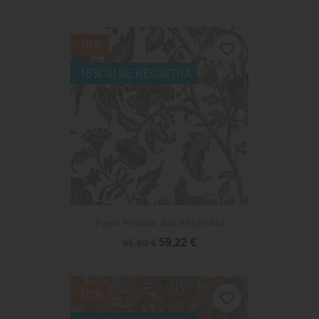
-10%
favorite_border
-15% SI SE REGISTRA
Papel Pintado Bali 88169348
59,22 €
65,80 €
-10%
favorite_border