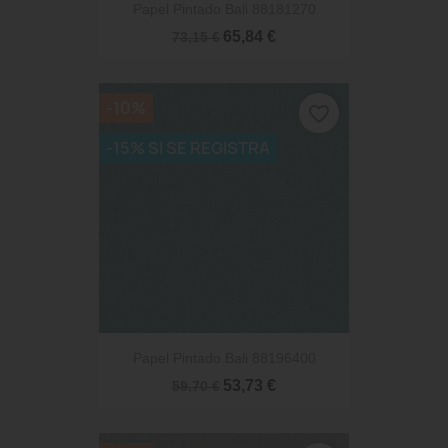
Papel Pintado Bali 88181270
65,84 €
73,15 €
-10%
favorite_border
-15% SI SE REGISTRA
Papel Pintado Bali 88196400
53,73 €
59,70 €