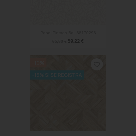
Papel Pintado Bali 88170298
59,22 €
65,80 €
-10%
favorite_border
-15% SI SE REGISTRA