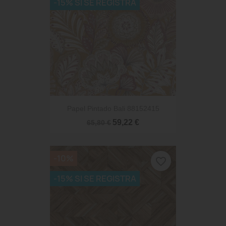
-15% SI SE REGISTRA
Papel Pintado Bali 88152415
59,22 €
65,80 €
-10%
favorite_border
-15% SI SE REGISTRA