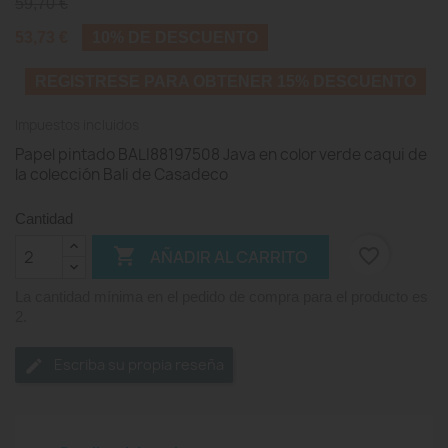
59,70 €
53,73 €
10% DE DESCUENTO
REGISTRESE PARA OBTENER 15% DESCUENTO
Impuestos incluidos
Papel pintado BALI88197508 Java en color verde caqui de
la colección Bali de Casadeco
Cantidad

favorite_border
AÑADIR AL CARRITO
La cantidad mínima en el pedido de compra para el producto es
2.
Escriba su propia reseña