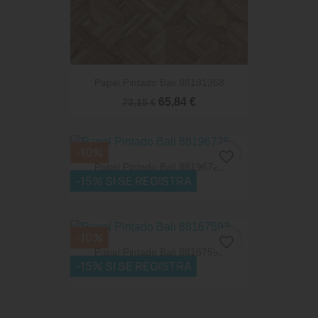
Papel Pintado Bali 88181368
65,84 €
73,15 €
-10%
favorite_border
Papel Pintado Bali 88196725
-15% SI SE REGISTRA
53,73 €
59,70 €
-10%
favorite_border
Papel Pintado Bali 88167593
-15% SI SE REGISTRA
59,22 €
65,80 €