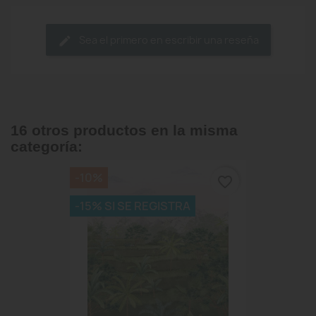
Sea el primero en escribir una reseña
16 otros productos en la misma
categoría:
-10%
favorite_border
-15% SI SE REGISTRA