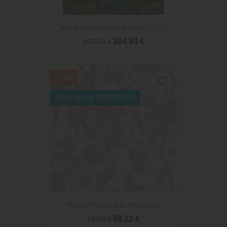
Mural Panorámico Bali 88207205
204,93 €
227,70 €
-10%
favorite_border
-15% SI SE REGISTRA
Papel Pintado Bali 88161201
59,22 €
65,80 €