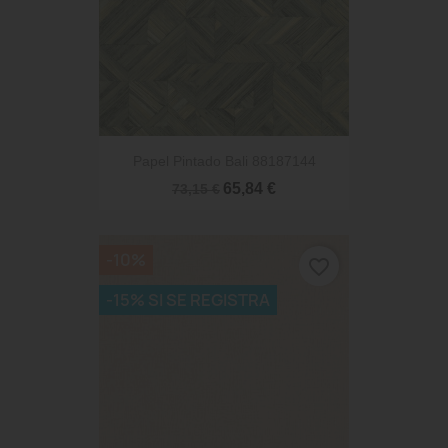
Papel Pintado Bali 88187144
65,84 €
73,15 €
-10%
favorite_border
-15% SI SE REGISTRA