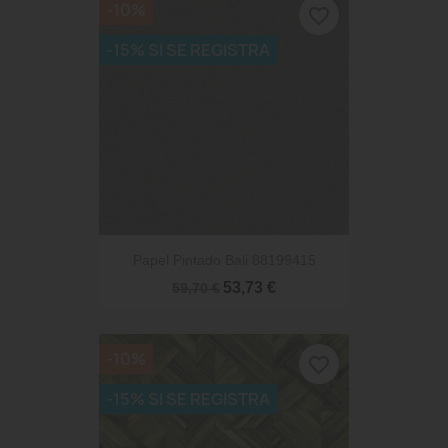
-10%
favorite_border
-15% SI SE REGISTRA
Papel Pintado Bali 88199415
53,73 €
59,70 €
-10%
favorite_border
-15% SI SE REGISTRA