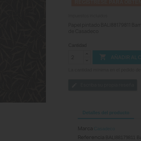
REGISTRESE PARA OBTE
Impuestos incluidos
Papel pintado BALI88179811 Bamb
de Casadeco
Cantidad

AÑADIR AL 
La cantidad mínima en el pedido de
Escriba su propia reseña
Detalles del producto
Marca
Casadeco
Referencia
BALI88179811 