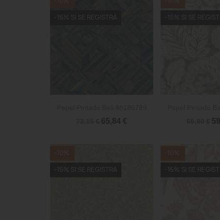
-10%
-10%
-15% SI SE REGISTRA
-15% SI SE REGIS


Vista rápida
Vista 
Papel Pintado Bali 88186789
Papel Pintado B
65,84 €
59
73,15 €
65,80 €
-10%
-10%
-15% SI SE REGISTRA
-15% SI SE REGIS