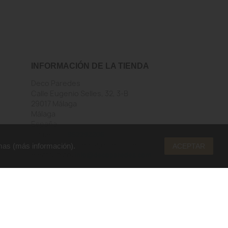
INFORMACIÓN DE LA TIENDA
Deco Paredes
Calle Eugenio Selles, 32, 3-B
29017 Málaga
Málaga
España
Llámenos:
952292206
Envíenos un mensaje de correo
mas (
más información
).
ACEPTAR
electrónico:
info@decoparedes.com