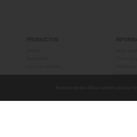
PRODUCTOS
INFORM
Ofertas
Aviso legal
Novedades
Términos y
Los más vendidos
Política de
Contacte c
Nuestra tienda utiliza cookies para su 