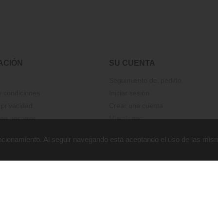
ACIÓN
SU CUENTA
Seguimiento del pedido
 condiciones
Iniciar sesión
 privacidad
Crear una cuenta
on nosotros
Mis alertas
funcionamiento. Al seguir navegando está aceptando el uso de las mis