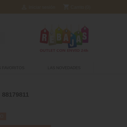
shopping_cart

Carrito
(0)
Iniciar sesión
S FAVORITOS
LAS NOVEDADES
 88179811
TO