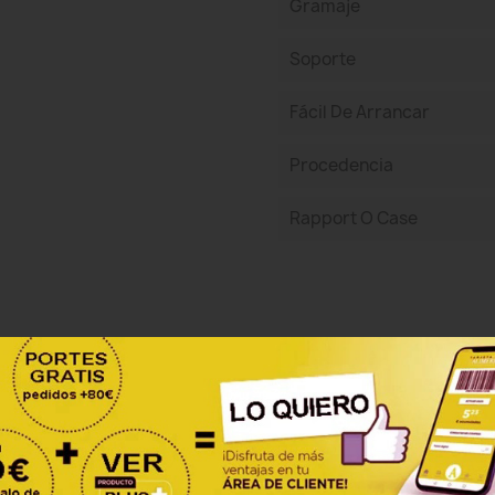
Gramaje
Soporte
Fácil De Arrancar
Procedencia
Rapport O Case
Sea el primero en escribir una reseña