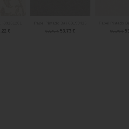


rápida
Vista rápida
Vista 
ali 88161201
Papel Pintado Bali 88199415
Papel Pintado B
,22 €
53,73 €
5
59,70 €
59,70 €