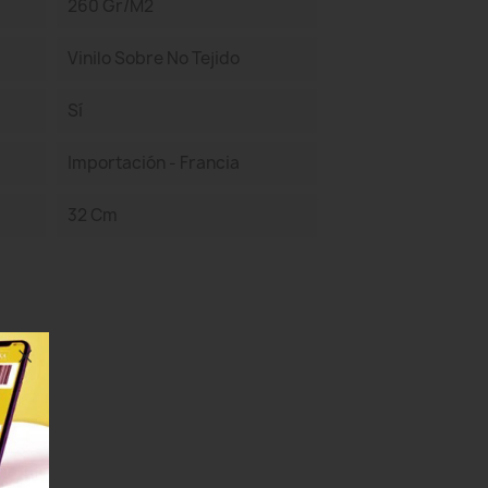
260 Gr/m2
Vinilo Sobre No Tejido
Sí
Importación - Francia
32 Cm