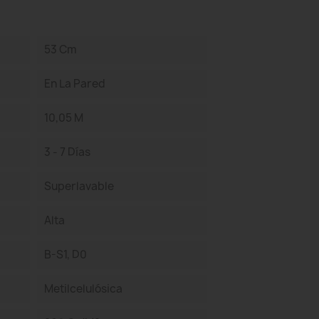
53 Cm
En La Pared
10,05 M
3 - 7 Días
Superlavable
Alta
B-S1, D0
Metilcelulósica