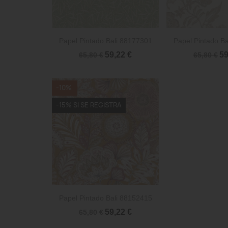


Vista rápida
Vista 
Papel Pintado Bali 88177301
Papel Pintado B
59,22 €
59
65,80 €
65,80 €
-10%
-15% SI SE REGISTRA

Vista rápida
Papel Pintado Bali 88152415
59,22 €
65,80 €