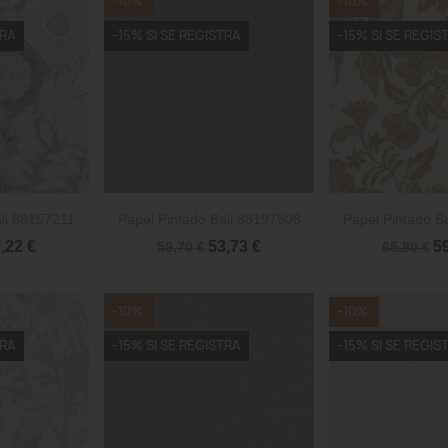
-10%
-10%
TRA
-15% SI SE REGISTRA
-15% SI SE REGIS


rápida
Vista rápida
Vista 
ali 88157211
Papel Pintado Bali 88197508
Papel Pintado B
,22 €
53,73 €
5
59,70 €
65,80 €
-10%
-10%
TRA
-15% SI SE REGISTRA
-15% SI SE REGIS