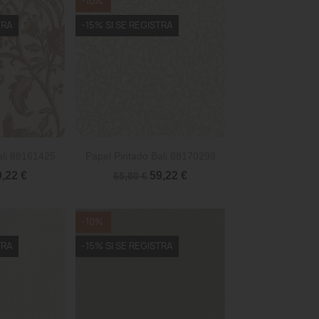
-10%
TRA
-15% SI SE REGISTRA

rápida
Vista rápida
ali 88161425
Papel Pintado Bali 88170298
9,22 €
59,22 €
65,80 €
-10%
TRA
-15% SI SE REGISTRA