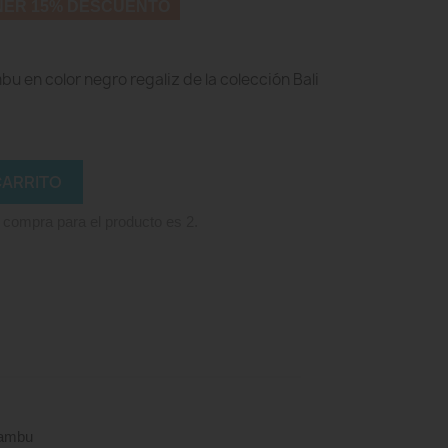
NER 15% DESCUENTO
u en color negro regaliz de la colección Bali
CARRITO
 compra para el producto es 2.
Bambu