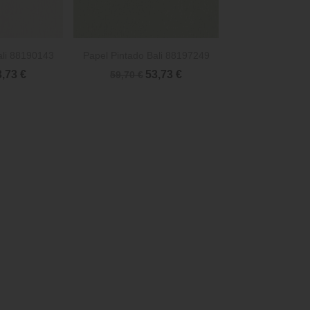

rápida
Vista rápida
ali 88190143
Papel Pintado Bali 88197249
3,73 €
53,73 €
59,70 €