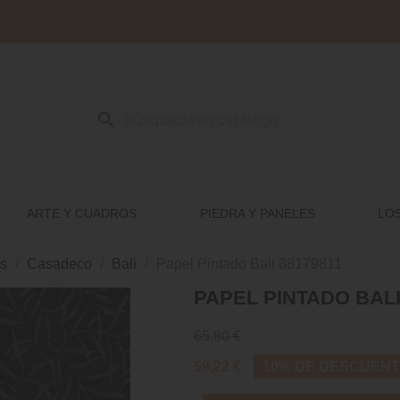
search
ARTE Y CUADROS
PIEDRA Y PANELES
LO
s
Casadeco
Bali
Papel Pintado Bali 88179811
PAPEL PINTADO BALI
65,80 €
59,22 €
10% DE DESCUEN