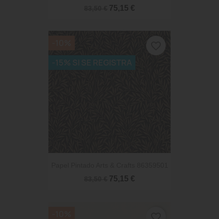
75,15 €
83,50 €
-10%
favorite_border
-15% SI SE REGISTRA
Papel Pintado Arts & Crafts 86359501
75,15 €
83,50 €
-10%
favorite_border