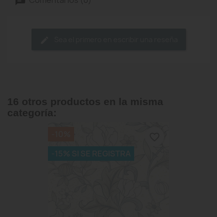
Sea el primero en escribir una reseña
16 otros productos en la misma
categoría:
-10%
favorite_border
-15% SI SE REGISTRA