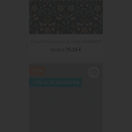
Papel Pintado Arts & Crafts 86336406
75,15 €
83,50 €
-10%
favorite_border
-15% SI SE REGISTRA