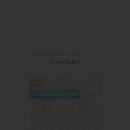
Papel Pintado Arts & Crafts 86350211
75,15 €
83,50 €
-10%
favorite_border
-15% SI SE REGISTRA