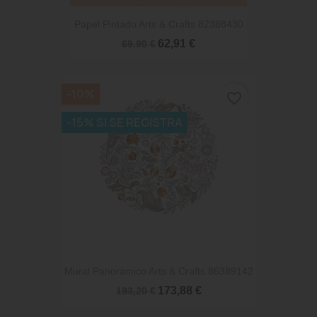
Papel Pintado Arts & Crafts 82388430
62,91 €
69,90 €
-10%
favorite_border
-15% SI SE REGISTRA
Mural Panorámico Arts & Crafts 86389142
173,88 €
193,20 €