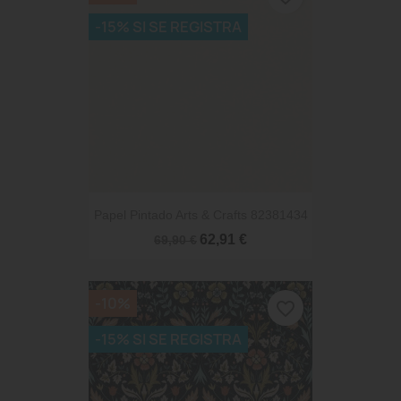
-15% SI SE REGISTRA
Papel Pintado Arts & Crafts 82381434
62,91 €
69,90 €
-10%
favorite_border
-15% SI SE REGISTRA