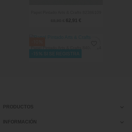
Papel Pintado Arts & Crafts 82386109
62,91 €
69,90 €
-10%
favorite_border
Papel Pintado Arts & Crafts 84077414
-15% SI SE REGISTRA
62,91 €
69,90 €

PRODUCTOS

INFORMACIÓN