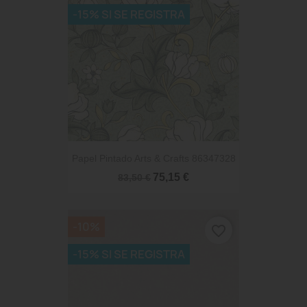
-15% SI SE REGISTRA
Papel Pintado Arts & Crafts 86347328
75,15 €
83,50 €
-10%
favorite_border
-15% SI SE REGISTRA