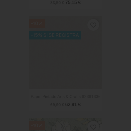
75,15 €
83,50 €
-10%
favorite_border
-15% SI SE REGISTRA
Papel Pintado Arts & Crafts 82381336
62,91 €
69,90 €
-10%
favorite_border