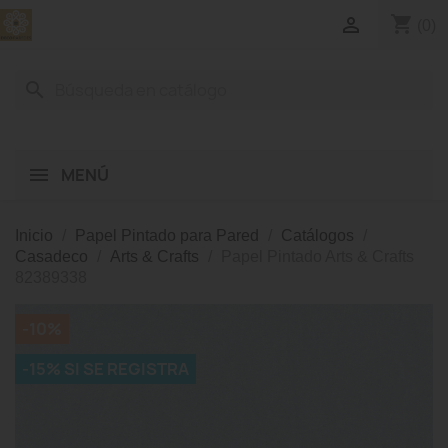
shopping_cart

(0)
search
MENÚ
Inicio
Papel Pintado para Pared
Catálogos
Casadeco
Arts & Crafts
Papel Pintado Arts & Crafts
82389338
-10%
-15% SI SE REGISTRA