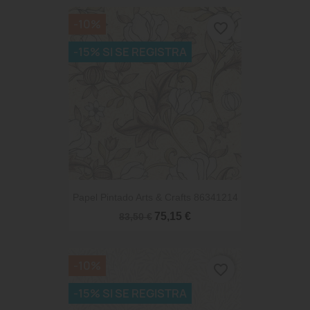
-10%
favorite_border
-15% SI SE REGISTRA
Papel Pintado Arts & Crafts 86341214
75,15 €
83,50 €
-10%
favorite_border
-15% SI SE REGISTRA