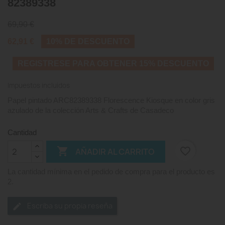
82389338
69,90 €
62,91 €
10% DE DESCUENTO
REGISTRESE PARA OBTENER 15% DESCUENTO
Impuestos incluidos
Papel pintado ARC82389338 Florescence Kiosque en color gris
azulado de la colección Arts & Crafts de Casadeco
Cantidad

favorite_border
AÑADIR AL CARRITO
La cantidad mínima en el pedido de compra para el producto es
2.
Escriba su propia reseña