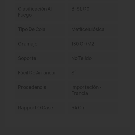
Clasificación Al
B-S1, D0
Fuego
Tipo De Cola
Metilcelulósica
Gramaje
130 Gr/m2
Soporte
No Tejido
Fácil De Arrancar
Sí
Procedencia
Importación -
Francia
Rapport O Case
64 Cm