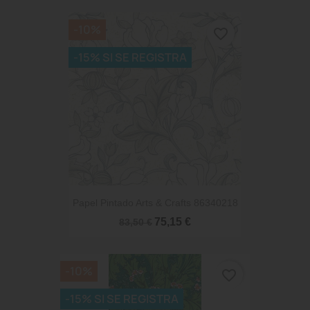
-10%
favorite_border
-15% SI SE REGISTRA
Papel Pintado Arts & Crafts 86340218
75,15 €
83,50 €
-10%
favorite_border
-15% SI SE REGISTRA