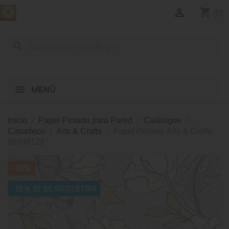
shopping_cart

(0)
search
MENÚ
Inicio
Papel Pintado para Pared
Catálogos
Casadeco
Arts & Crafts
Papel Pintado Arts & Crafts
86346122
-10%
-15% SI SE REGISTRA