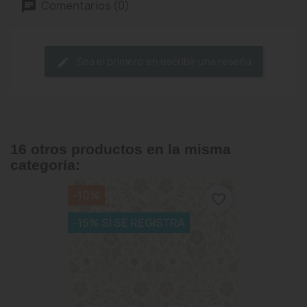
Comentarios (0)
Sea el primero en escribir una reseña
16 otros productos en la misma
categoría:
-10%
favorite_border
-15% SI SE REGISTRA