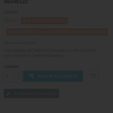
86346122
83,50 €
75,15 €
10% DE DESCUENTO
REGISTRESE PARA OBTENER 15% DESCUENTO
Impuestos incluidos
Papel pintado ARC86346122 Isabella en color azul de la
colección Arts & Crafts de Casadeco
Cantidad

favorite_border
AÑADIR AL CARRITO
Escriba su propia reseña