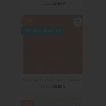
62,91 €
69,90 €
-10%
favorite_border
-15% SI SE REGISTRA
Papel Pintado Voyage Onirique 80834262
62,91 €
69,90 €
-10%
favorite_border