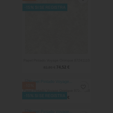
-15% SI SE REGISTRA
Papel Pintado Voyage Onirique 87241110
74,52 €
82,80 €
-10%
favorite_border
Papel Pintado Voyage Onirique 87271218
-15% SI SE REGISTRA
74,52 €
82,80 €