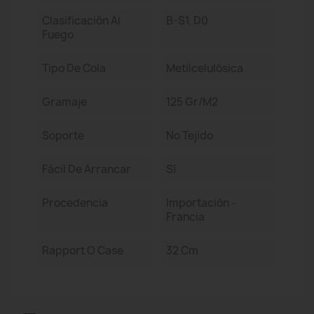
Clasificación Al
B-S1, D0
Fuego
Tipo De Cola
Metilcelulósica
Gramaje
125 Gr/m2
Soporte
No Tejido
Fácil De Arrancar
Sí
Procedencia
Importación -
Francia
Rapport O Case
32 Cm