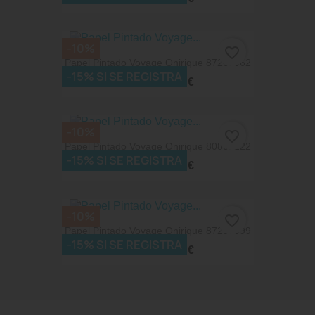
-10%
favorite_border
Papel Pintado Voyage Onirique 87269062
-15% SI SE REGISTRA
74,52 €
82,80 €
-10%
favorite_border
Papel Pintado Voyage Onirique 80832222
-15% SI SE REGISTRA
62,91 €
69,90 €
-10%
favorite_border
Papel Pintado Voyage Onirique 87290099
-15% SI SE REGISTRA
74,52 €
82,80 €