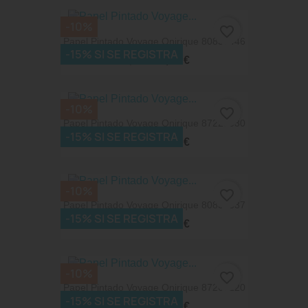
-10%
favorite_border
Papel Pintado Voyage Onirique 80837446
-15% SI SE REGISTRA
62,91 €
69,90 €
-10%
favorite_border
Papel Pintado Voyage Onirique 87221030
-15% SI SE REGISTRA
74,52 €
82,80 €
-10%
favorite_border
Papel Pintado Voyage Onirique 80837337
-15% SI SE REGISTRA
62,91 €
69,90 €
-10%
favorite_border
Papel Pintado Voyage Onirique 87266120
-15% SI SE REGISTRA
74,52 €
82,80 €