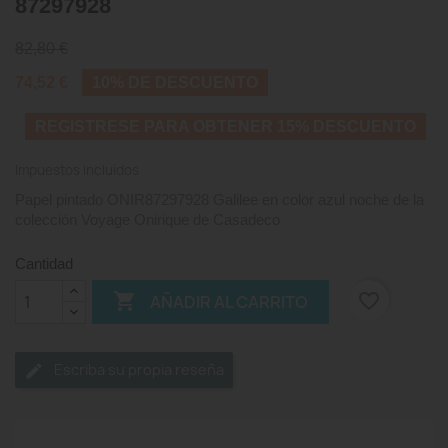
87297928
82,80 €
74,52 €
10% DE DESCUENTO
REGISTRESE PARA OBTENER 15% DESCUENTO
Impuestos incluidos
Papel pintado ONIR87297928 Galilee en color azul noche de la
colección Voyage Onirique de Casadeco
Cantidad

favorite_border
AÑADIR AL CARRITO
Escriba su propia reseña