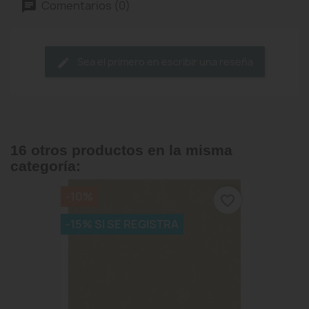
Comentarios (0)
Sea el primero en escribir una reseña
16 otros productos en la misma
categoría:
-10%
favorite_border
-15% SI SE REGISTRA