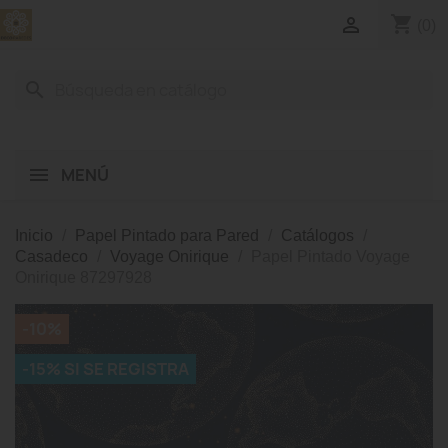
shopping_cart

(0)
search
MENÚ
Inicio
Papel Pintado para Pared
Catálogos
Casadeco
Voyage Onirique
Papel Pintado Voyage
Onirique 87297928
-10%
-15% SI SE REGISTRA