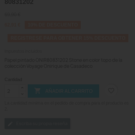
80831202
69,90 €
62,91 €
10% DE DESCUENTO
REGISTRESE PARA OBTENER 15% DESCUENTO
Impuestos incluidos
Papel pintado ONIR80831202 Stone en color topo de la
colección Voyage Onirique de Casadeco
Cantidad

favorite_border
AÑADIR AL CARRITO
La cantidad mínima en el pedido de compra para el producto es
2.
Escriba su propia reseña