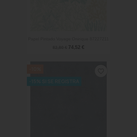
Papel Pintado Voyage Onirique 87227211
74,52 €
82,80 €
-10%
favorite_border
-15% SI SE REGISTRA