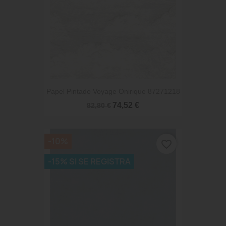
Papel Pintado Voyage Onirique 87271218
74,52 €
82,80 €
-10%
favorite_border
-15% SI SE REGISTRA