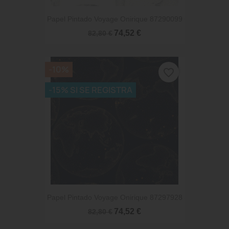
Papel Pintado Voyage Onirique 87290099
74,52 €
82,80 €
-10%
favorite_border
-15% SI SE REGISTRA
Papel Pintado Voyage Onirique 87297928
74,52 €
82,80 €