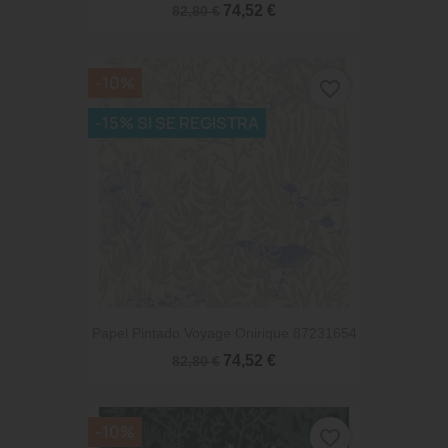
74,52 €
82,80 €
-10%
favorite_border
-15% SI SE REGISTRA
Papel Pintado Voyage Onirique 87231654
74,52 €
82,80 €
-10%
favorite_border