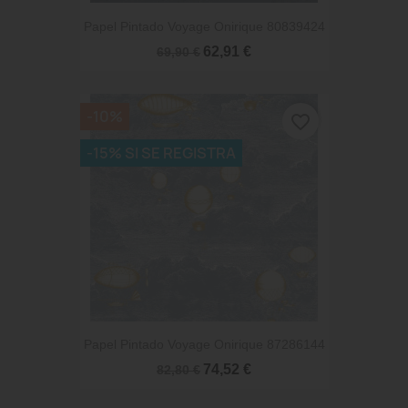
Papel Pintado Voyage Onirique 80839424
62,91 €
69,90 €
-10%
favorite_border
-15% SI SE REGISTRA
Papel Pintado Voyage Onirique 87286144
74,52 €
82,80 €