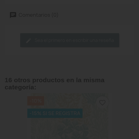
Comentarios (0)
Sea el primero en escribir una reseña
16 otros productos en la misma
categoría:
-10%
favorite_border
-15% SI SE REGISTRA