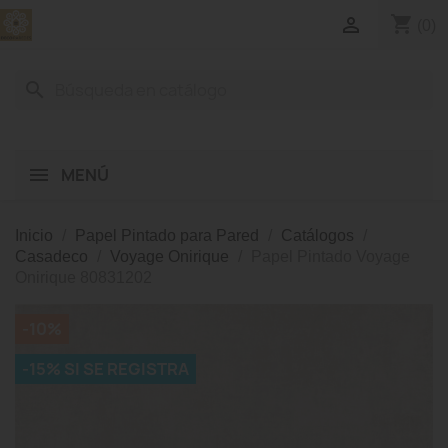
shopping_cart

(0)
search
MENÚ
Inicio
Papel Pintado para Pared
Catálogos
Casadeco
Voyage Onirique
Papel Pintado Voyage
Onirique 80831202
-10%
-15% SI SE REGISTRA