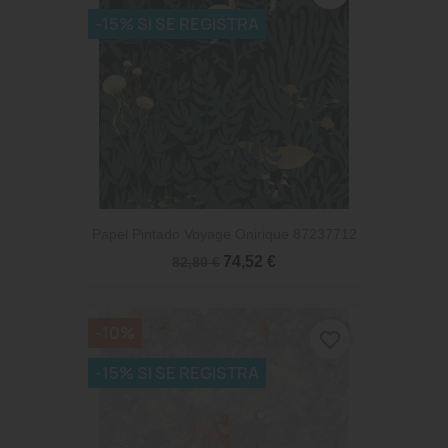
-15% SI SE REGISTRA
Papel Pintado Voyage Onirique 87237712
74,52 €
82,80 €
-10%
favorite_border
-15% SI SE REGISTRA