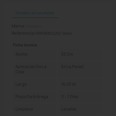
Detalles del producto
Marca
Casadeco
Referencia
ONIR80831202 Stone
Ficha técnica
Ancho
53 Cm
Aplicación De La
En La Pared
Cola
Largo
10,05 M
Plazo De Entrega
3 - 7 Días
Limpieza
Lavable