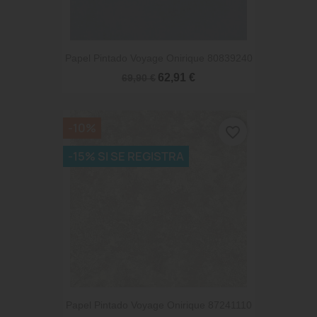
Papel Pintado Voyage Onirique 80839240
62,91 €
69,90 €
-10%
favorite_border
-15% SI SE REGISTRA
Papel Pintado Voyage Onirique 87241110