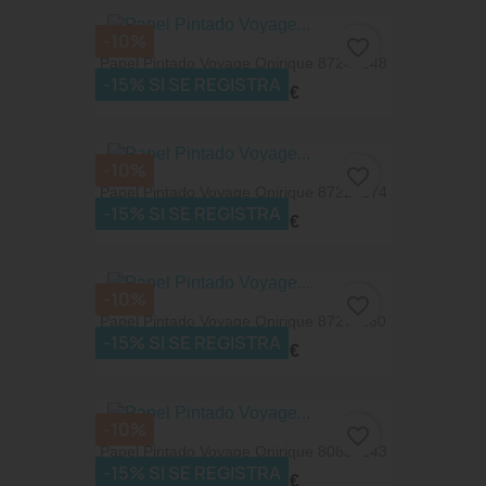
-10%
favorite_border
Papel Pintado Voyage Onirique 87242248
-15% SI SE REGISTRA
74,52 €
82,80 €
-10%
favorite_border
Papel Pintado Voyage Onirique 87226274
-15% SI SE REGISTRA
74,52 €
82,80 €
-10%
favorite_border
Papel Pintado Voyage Onirique 87271160
-15% SI SE REGISTRA
74,52 €
82,80 €
-10%
favorite_border
Papel Pintado Voyage Onirique 80837143
-15% SI SE REGISTRA
62,91 €
69,90 €