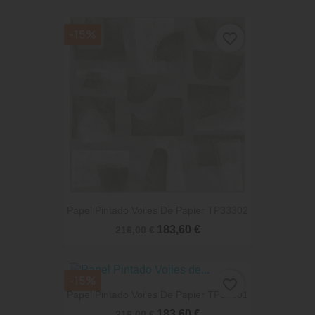
-15%
favorite_border
Papel Pintado Voiles De Papier TP33302
183,60 €
216,00 €
-15%
favorite_border
Papel Pintado Voiles De Papier TP32801
183,60 €
216,00 €