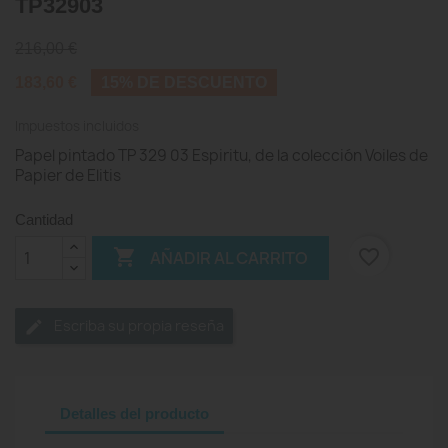
TP32903
216,00 €
183,60 €
15% DE DESCUENTO
Impuestos incluidos
Papel pintado TP 329 03 Espiritu, de la colección Voiles de
Papier de Elitis
Cantidad

favorite_border
AÑADIR AL CARRITO
Escriba su propia reseña
Detalles del producto