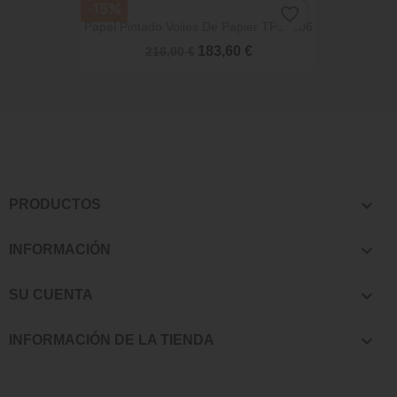
-15%
favorite_border
Papel Pintado Voiles De Papier TP33006
183,60 €
216,00 €

PRODUCTOS

INFORMACIÓN

SU CUENTA
keyboard_arrow_down
INFORMACIÓN DE LA TIENDA