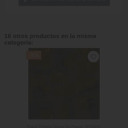
16 otros productos en la misma
categoría:
-15%
favorite_border
Papel Pintado Voiles De Papier TP33305