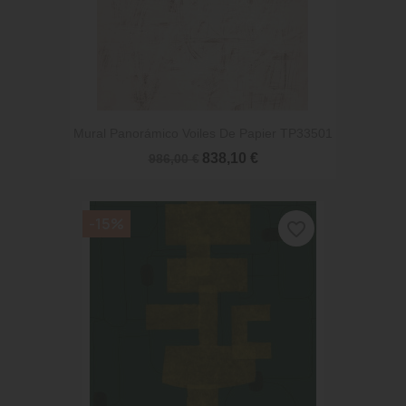
Mural Panorámico Voiles De Papier TP33501
838,10 €
986,00 €
-15%
favorite_border