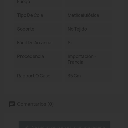
Fuego
Tipo De Cola
Metilcelulósica
Soporte
No Tejido
Fácil De Arrancar
Sí
Procedencia
Importación -
Francia
Rapport O Case
35 Cm
Comentarios (0)
Sea el primero en escribir una reseña