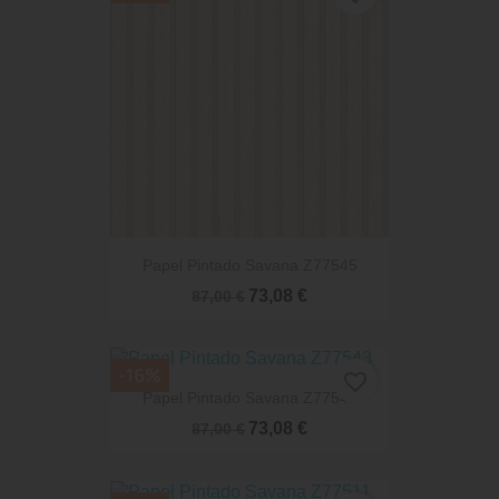
Papel Pintado Savana Z77545
73,08 €
87,00 €
-16%
favorite_border
Papel Pintado Savana Z77543
73,08 €
87,00 €