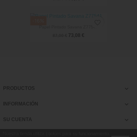
-16%
favorite_border
Papel Pintado Savana Z77541
73,08 €
87,00 €

PRODUCTOS

INFORMACIÓN

SU CUENTA
Nuestra tienda utiliza cookies para su funcionamiento.
keyboard_arrow_down
INFORMACIÓN DE LA TIENDA