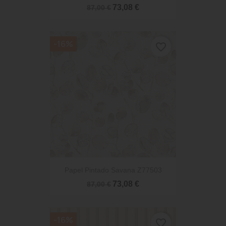
73,08 €
87,00 €
-16%
favorite_border
Papel Pintado Savana Z77503
73,08 €
87,00 €
-16%
favorite_border