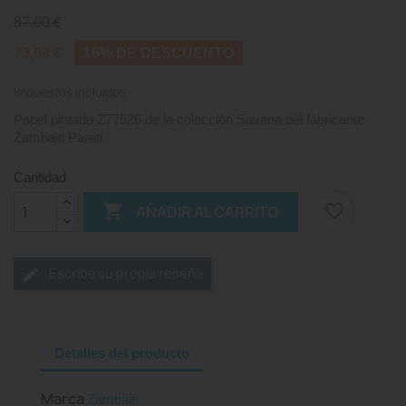
87,00 €
73,08 €
16% DE DESCUENTO
Impuestos incluidos
Papel pintado Z77526 de la colección Savana del fabricante
Zambaiti Parati.
Cantidad

favorite_border
AÑADIR AL CARRITO
Escriba su propia reseña
Detalles del producto
Marca
Zambaiti