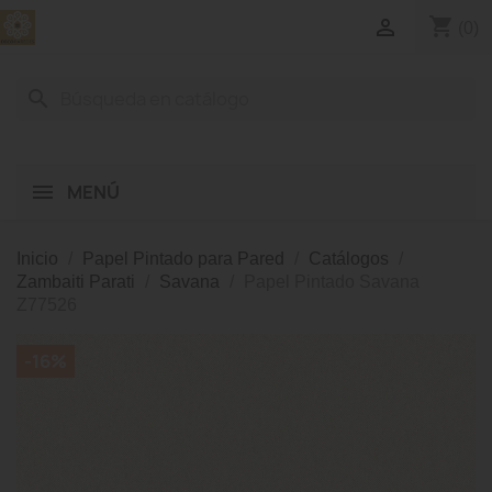
shopping_cart

(0)
search
MENÚ
Inicio
Papel Pintado para Pared
Catálogos
Zambaiti Parati
Savana
Papel Pintado Savana
Z77526
-16%