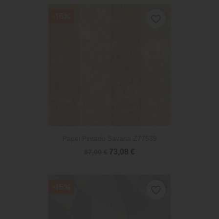
-16%
favorite_border
Papel Pintado Savana Z77539
73,08 €
87,00 €
-16%
favorite_border