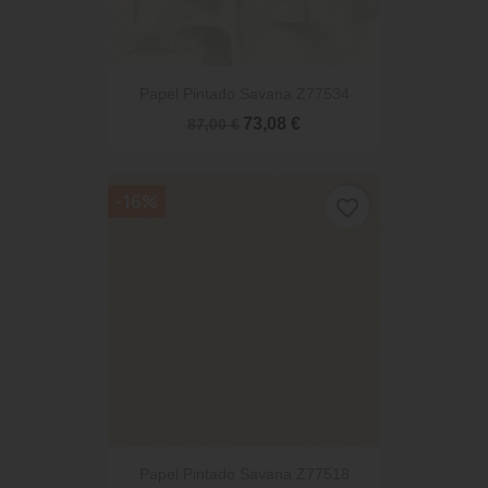
Papel Pintado Savana Z77534
73,08 €
87,00 €
-16%
favorite_border
Papel Pintado Savana Z77518