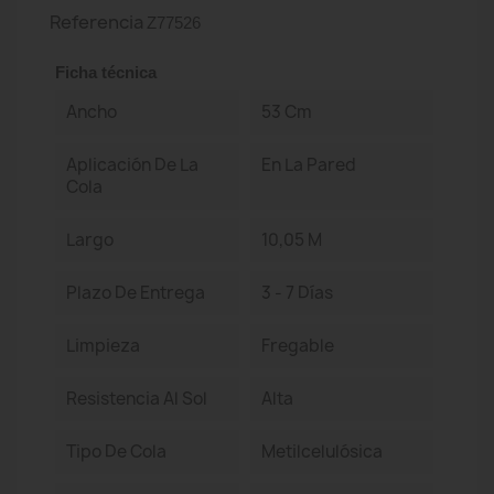
Referencia
Z77526
Ficha técnica
Ancho
53 Cm
Aplicación De La
En La Pared
Cola
Largo
10,05 M
Plazo De Entrega
3 - 7 Días
Limpieza
Fregable
Resistencia Al Sol
Alta
Tipo De Cola
Metilcelulósica