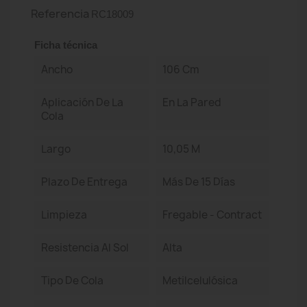
Referencia
RC18009
Ficha técnica
Ancho
106 Cm
Aplicación De La
En La Pared
Cola
Largo
10,05 M
Plazo De Entrega
Más De 15 Días
Limpieza
Fregable - Contract
Resistencia Al Sol
Alta
Tipo De Cola
Metilcelulósica