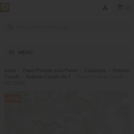
shopping_cart

(0)
search
MENÚ
Inicio
Papel Pintado para Pared
Catálogos
Roberto
Cavalli
Roberto Cavalli No 7
Papel Pintado Cavalli 7
RC18009
-10%