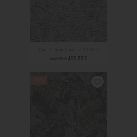
Papel Pintado Cavalli 7 RC18077
190,80 €
212,00 €
-10%
favorite_border