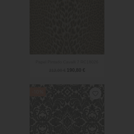
Papel Pintado Cavalli 7 RC18026
190,80 €
212,00 €
-10%
favorite_border