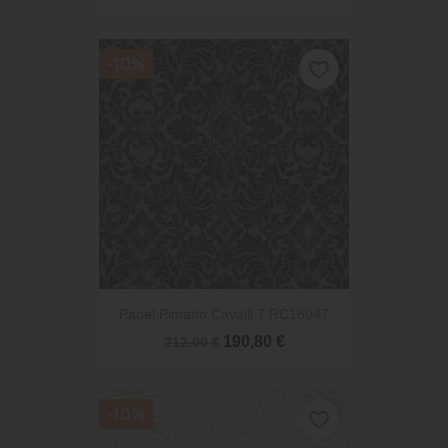
-10%
favorite_border
Papel Pintado Cavalli 7 RC18047
190,80 €
212,00 €
-10%
favorite_border