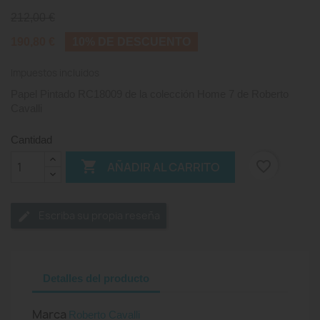
212,00 €
190,80 €
10% DE DESCUENTO
Impuestos incluidos
Papel Pintado RC18009 de la colección Home 7 de Roberto
Cavalli
Cantidad

favorite_border
AÑADIR AL CARRITO
Escriba su propia reseña
Detalles del producto
Marca
Roberto Cavalli