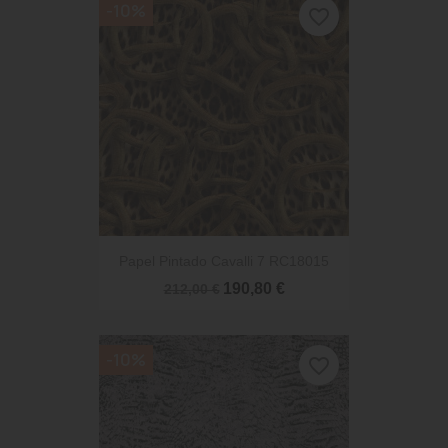
-10%
favorite_border
Papel Pintado Cavalli 7 RC18015
190,80 €
212,00 €
-10%
favorite_border