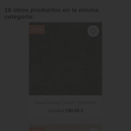
16 otros productos en la misma
categoría:
-10%
favorite_border
Papel Pintado Cavalli 7 RC18082
190,80 €
212,00 €