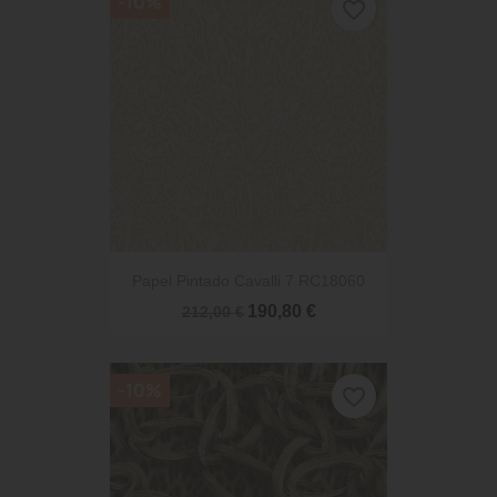
-10%
favorite_border
Papel Pintado Cavalli 7 RC18060
190,80 €
212,00 €
-10%
favorite_border