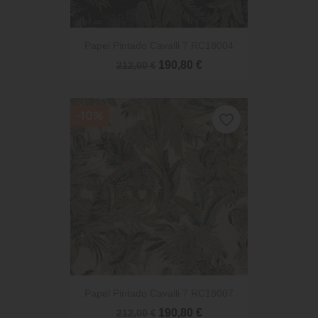
Papel Pintado Cavalli 7 RC18004
190,80 €
212,00 €
-10%
favorite_border
Papel Pintado Cavalli 7 RC18007
190,80 €
212,00 €