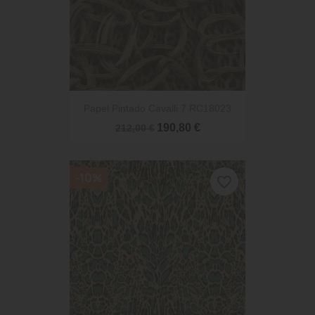
Papel Pintado Cavalli 7 RC18023
190,80 €
212,00 €
-10%
favorite_border