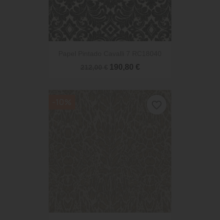
Papel Pintado Cavalli 7 RC18040
190,80 €
212,00 €
-10%
favorite_border