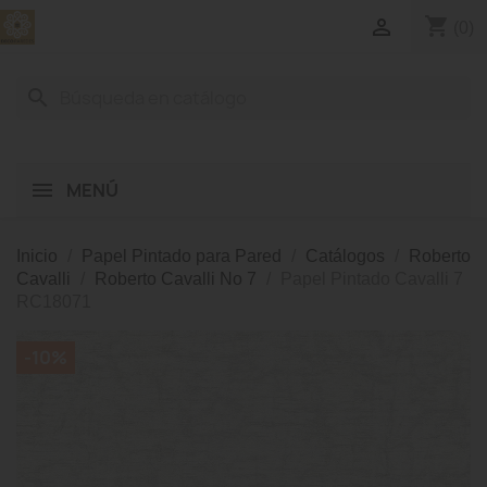
shopping_cart

(0)
search
MENÚ
Inicio
Papel Pintado para Pared
Catálogos
Roberto
Cavalli
Roberto Cavalli No 7
Papel Pintado Cavalli 7
RC18071
-10%