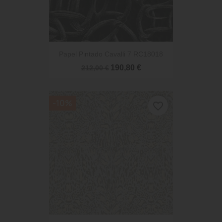
Papel Pintado Cavalli 7 RC18018
190,80 €
212,00 €
-10%
favorite_border