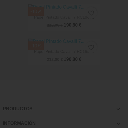
-10%
favorite_border
Papel Pintado Cavalli 7 RC18082
190,80 €
212,00 €
-10%
favorite_border
Papel Pintado Cavalli 7 RC18080
190,80 €
212,00 €

PRODUCTOS

INFORMACIÓN