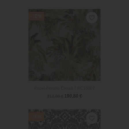
-10%
favorite_border
Papel Pintado Cavalli 7 RC18002
190,80 €
212,00 €
-10%
favorite_border