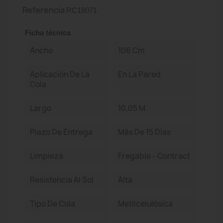
Referencia
RC18071
Ficha técnica
Ancho
106 Cm
Aplicación De La
En La Pared
Cola
Largo
10,05 M
Plazo De Entrega
Más De 15 Días
Limpieza
Fregable - Contract
Resistencia Al Sol
Alta
Tipo De Cola
Metilcelulósica