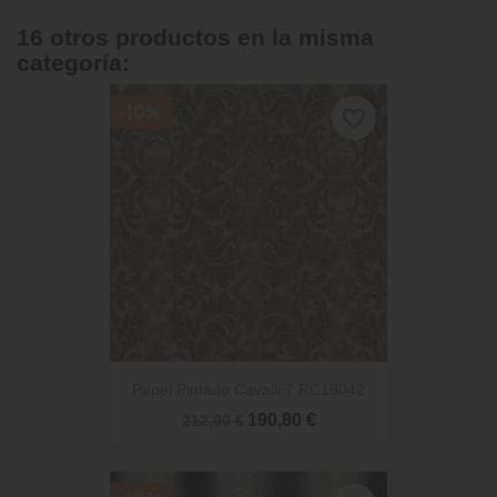
16 otros productos en la misma
categoría:
-10%
favorite_border
Papel Pintado Cavalli 7 RC18042
190,80 €
212,00 €