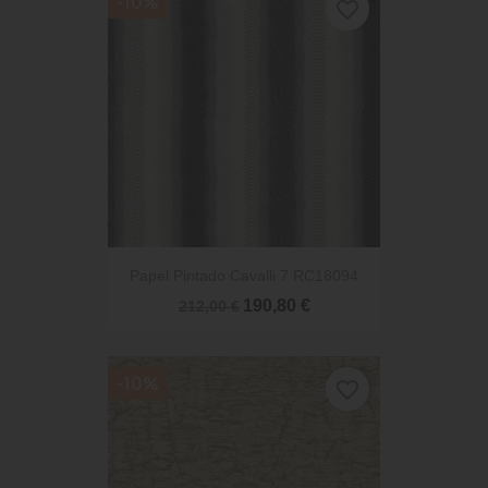
-10%
favorite_border
Papel Pintado Cavalli 7 RC18094
190,80 €
212,00 €
-10%
favorite_border