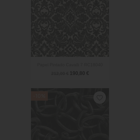
Papel Pintado Cavalli 7 RC18040
190,80 €
212,00 €
-10%
favorite_border