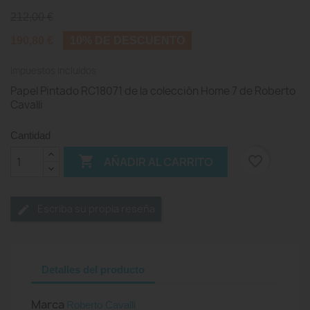
212,00 €
190,80 €
10% DE DESCUENTO
Impuestos incluidos
Papel Pintado RC18071 de la colección Home 7 de Roberto
Cavalli
Cantidad

favorite_border
AÑADIR AL CARRITO
Escriba su propia reseña
Detalles del producto
Marca
Roberto Cavalli