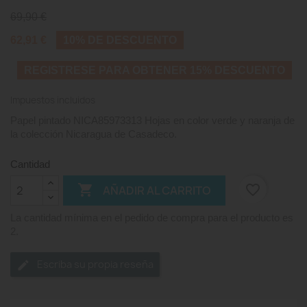
69,90 €
62,91 €
10% DE DESCUENTO
REGISTRESE PARA OBTENER 15% DESCUENTO
Impuestos incluidos
Papel pintado NICA85973313 Hojas en color verde y naranja de
la colección Nicaragua de Casadeco.
Cantidad

favorite_border
AÑADIR AL CARRITO
La cantidad mínima en el pedido de compra para el producto es
2.
Escriba su propia reseña