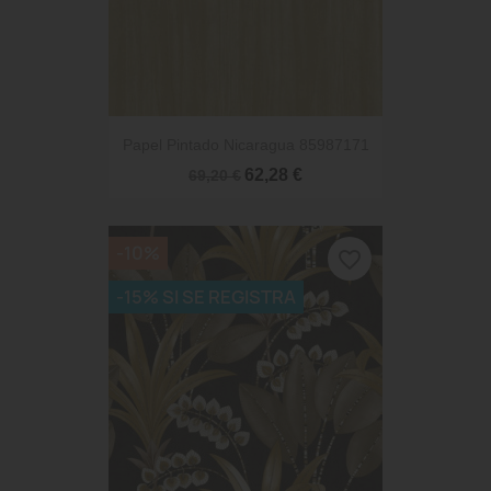
Papel Pintado Nicaragua 85987171
62,28 €
69,20 €
-10%
favorite_border
-15% SI SE REGISTRA