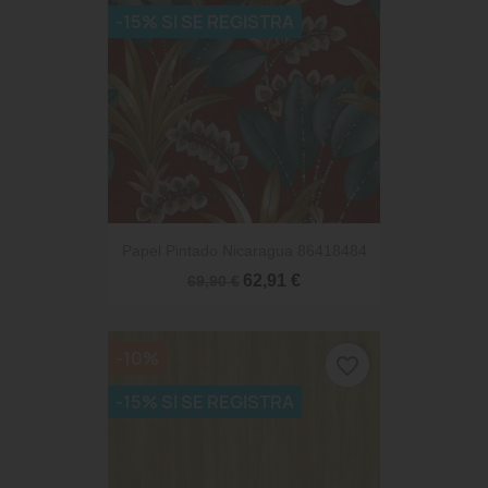
-15% SI SE REGISTRA
Papel Pintado Nicaragua 86418484
62,91 €
69,90 €
-10%
favorite_border
-15% SI SE REGISTRA