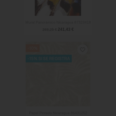
Mural Panorámico Nicaragua 87323418
241,43 €
268,25 €
-10%
favorite_border
-15% SI SE REGISTRA
Papel Pintado Nicaragua 86431252