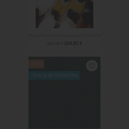
Mural Panorámico Nicaragua 87313418
204,93 €
227,70 €
-10%
favorite_border
-15% SI SE REGISTRA