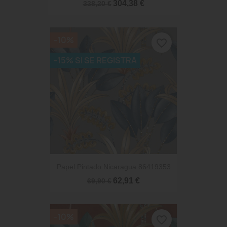
304,38 €
338,20 €
-10%
favorite_border
-15% SI SE REGISTRA
Papel Pintado Nicaragua 86419353
62,91 €
69,90 €
-10%
favorite_border