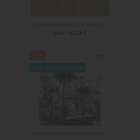
Papel Pintado Nicaragua 85981233
62,28 €
69,20 €
-10%
favorite_border
-15% SI SE REGISTRA
Mural Panorámico Nicaragua 86461377