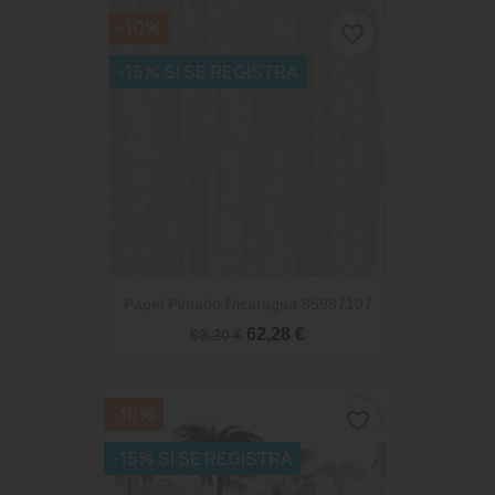
-10%
favorite_border
-15% SI SE REGISTRA
Papel Pintado Nicaragua 85987107
62,28 €
69,20 €
-10%
favorite_border
-15% SI SE REGISTRA