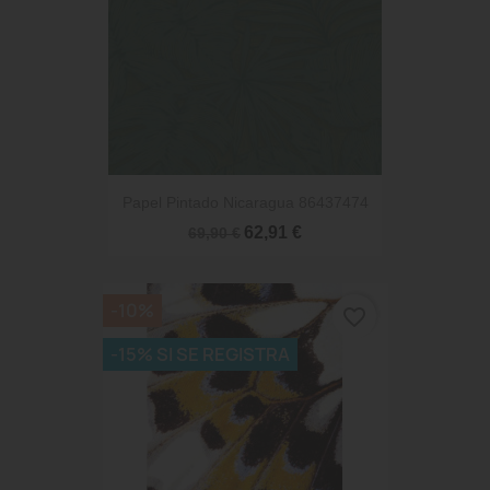
Papel Pintado Nicaragua 86437474
62,91 €
69,90 €
-10%
favorite_border
-15% SI SE REGISTRA