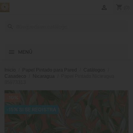
shopping_cart

(0)
search
MENÚ
Inicio
Papel Pintado para Pared
Catálogos
Casadeco
Nicaragua
Papel Pintado Nicaragua
85973313
-10%
-15% SI SE REGISTRA