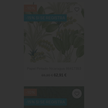
-10%
favorite_border
-15% SI SE REGISTRA
Papel Pintado Nicaragua 86417353
62,91 €
69,90 €
-10%
favorite_border
-15% SI SE REGISTRA