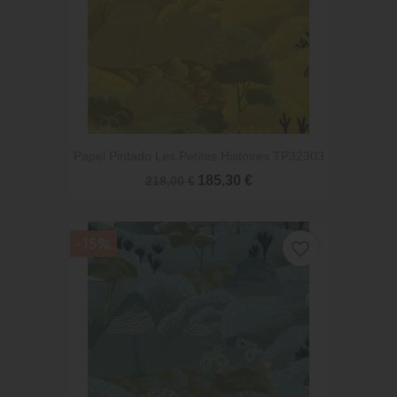
Papel Pintado Les Petites Histoires TP32303
185,30 €
218,00 €
-15%
favorite_border