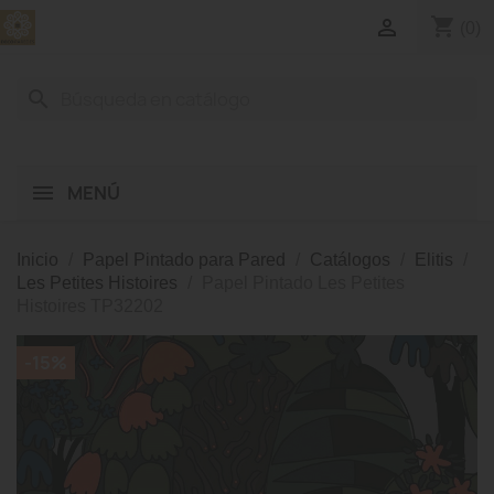
shopping_cart

(0)
search
MENÚ
Inicio
Papel Pintado para Pared
Catálogos
Elitis
Les Petites Histoires
Papel Pintado Les Petites
Histoires TP32202
-15%