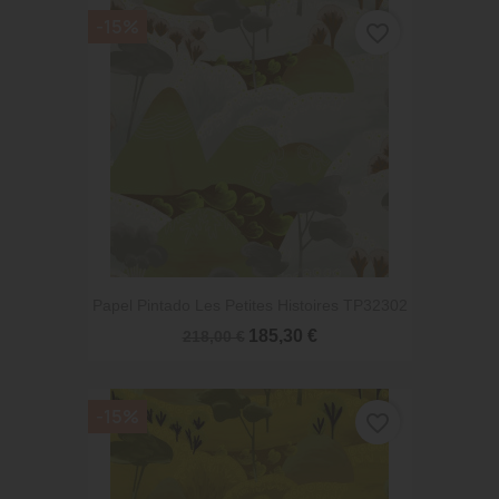
-15%
favorite_border
Papel Pintado Les Petites Histoires TP32302
185,30 €
218,00 €
-15%
favorite_border