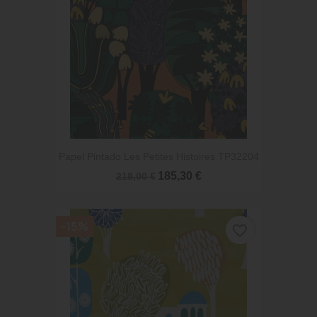
Papel Pintado Les Petites Histoires TP32204
185,30 €
218,00 €
-15%
favorite_border