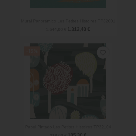
Mural Panorámico Les Petites Histoires TP32601
1.312,40 €
1.544,00 €
-15%
favorite_border
Papel Pintado Les Petites Histoires TP32104
185,30 €
218,00 €