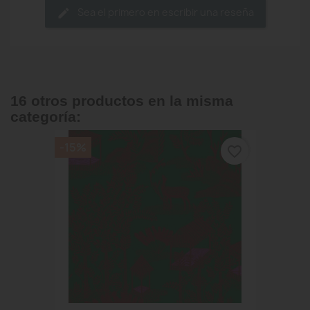
Sea el primero en escribir una reseña
16 otros productos en la misma
categoría:
-15%
favorite_border