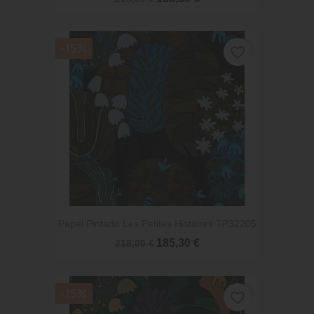
-15%
favorite_border
Papel Pintado Les Petites Histoires TP32205
185,30 €
218,00 €
-15%
favorite_border