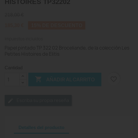
HISTOIRES TP32202
218,00 €
185,30 €
15% DE DESCUENTO
Impuestos incluidos
Papel pintado TP 322 02 Broceliande, de la colección Les
Petites Histoires de Elitis
Cantidad

favorite_border
AÑADIR AL CARRITO
Escriba su propia reseña
Detalles del producto