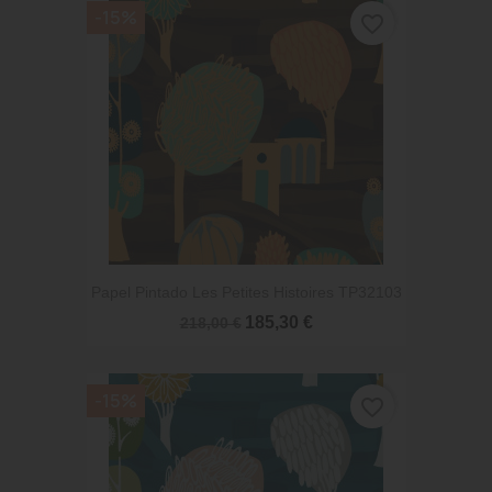
-15%
favorite_border
Papel Pintado Les Petites Histoires TP32103
185,30 €
218,00 €
-15%
favorite_border