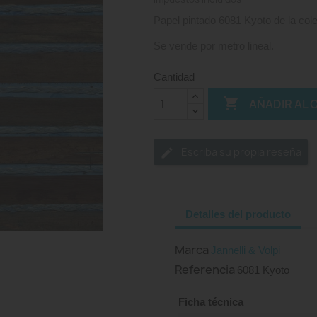
Papel pintado 6081 Kyoto de la col
Se vende por metro lineal.
Cantidad

AÑADIR AL 
Escriba su propia reseña
Detalles del producto
Marca
Jannelli & Volpi
Referencia
6081 Kyoto
Ficha técnica