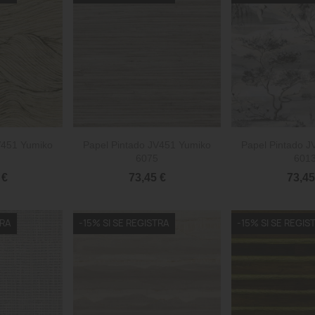


rápida
Vista rápida
Vista 
V451 Yumiko
Papel Pintado JV451 Yumiko
Papel Pintado 
6075
601
 €
73,45 €
73,45
TRA
-15% SI SE REGISTRA
-15% SI SE REGIS