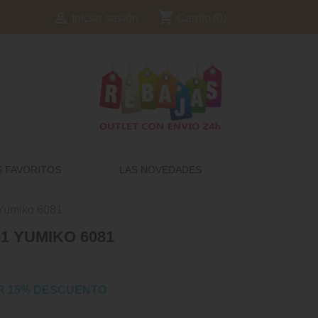
shopping_cart

Carrito
(0)
Iniciar sesión
S FAVORITOS
LAS NOVEDADES
Yumiko 6081
1 YUMIKO 6081
R 15% DESCUENTO