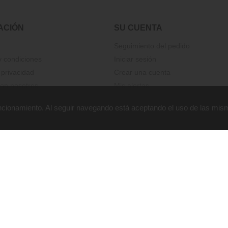
ACIÓN
SU CUENTA
Seguimiento del pedido
 condiciones
Iniciar sesión
 privacidad
Crear una cuenta
on nosotros
Mis alertas
funcionamiento. Al seguir navegando está aceptando el uso de las mis