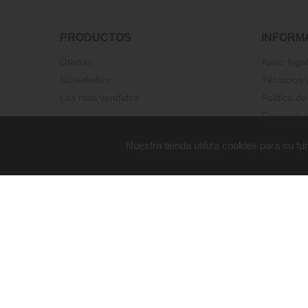
PRODUCTOS
INFORM
Ofertas
Aviso legal
Novedades
Términos y
Los más vendidos
Política de
Contacte c
Nuestra tienda utiliza cookies para su 