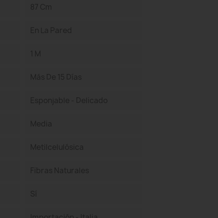
87 Cm
En La Pared
1 M
Más De 15 Días
Esponjable - Delicado
Media
Metilcelulósica
Fibras Naturales
Sí
Importación - Italia