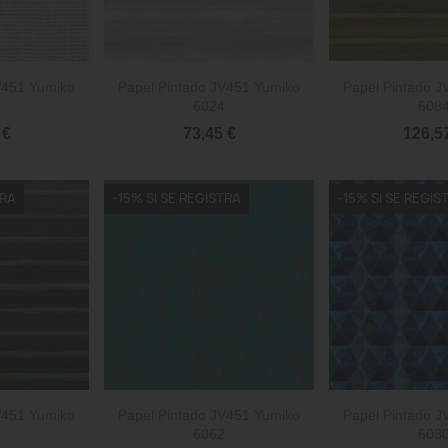


rápida
Vista rápida
Vista 
V451 Yumiko
Papel Pintado JV451 Yumiko
Papel Pintado 
6024
608
 €
73,45 €
126,5
TRA
-15% SI SE REGISTRA
-15% SI SE REGIS


rápida
Vista rápida
Vista 
V451 Yumiko
Papel Pintado JV451 Yumiko
Papel Pintado 
6062
603