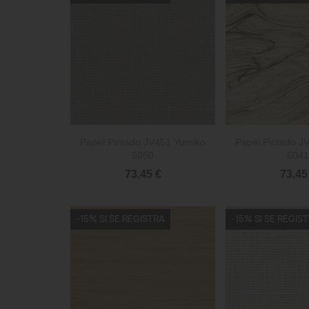


Vista rápida
Vista 
Papel Pintado JV451 Yumiko
Papel Pintado J
6050
6041
73,45 €
73,45
-15% SI SE REGISTRA
-15% SI SE REGIS