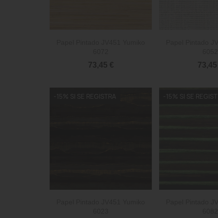


Vista rápida
Vista 
Papel Pintado JV451 Yumiko
Papel Pintado J
6072
6052
73,45 €
73,45
-15% SI SE REGISTRA
-15% SI SE REGIS


Vista rápida
Vista 
Papel Pintado JV451 Yumiko
Papel Pintado J
6023
6082