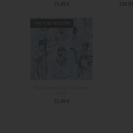
73,45 €
126,57
-15% SI SE REGISTRA

Vista rápida
Papel Pintado JV451 Yumiko
6000
73,45 €