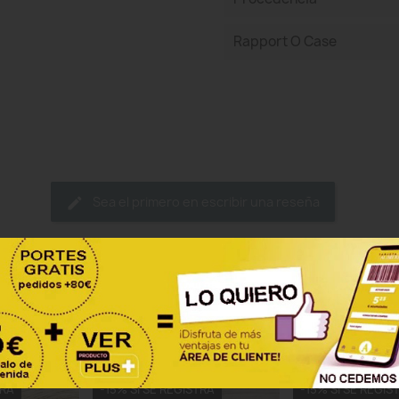
Rapport O Case
Sea el primero en escribir una reseña
ategoría:
TRA
-15% SI SE REGISTRA
-15% SI SE REGIS