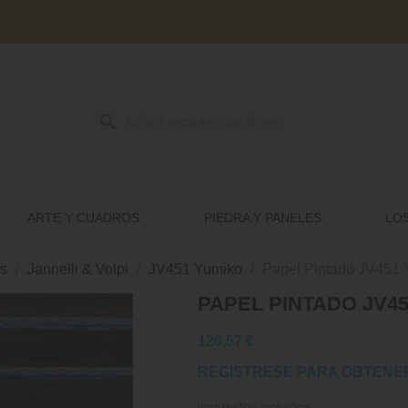
search
ARTE Y CUADROS
PIEDRA Y PANELES
LO
s
Jannelli & Volpi
JV451 Yumiko
Papel Pintado JV451 
PAPEL PINTADO JV45
126,57 €
REGISTRESE PARA OBTENE
Impuestos incluidos