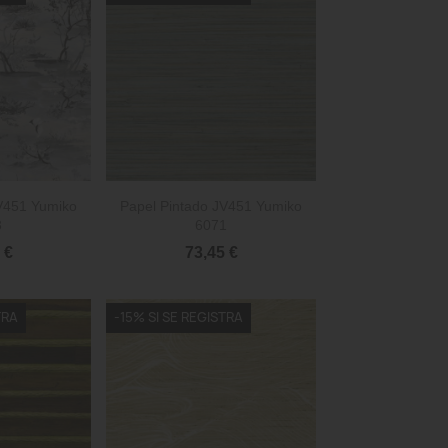

rápida
Vista rápida
JV451 Yumiko
Papel Pintado JV451 Yumiko
3
6071
 €
73,45 €
TRA
-15% SI SE REGISTRA