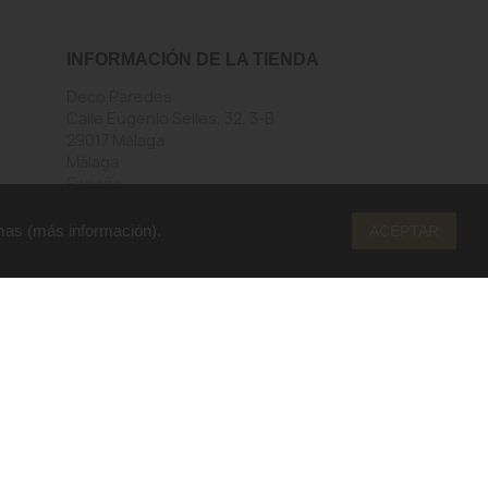
INFORMACIÓN DE LA TIENDA
Deco Paredes
Calle Eugenio Selles, 32, 3-B
29017 Málaga
Málaga
España
Llámenos:
952292206
Envíenos un mensaje de correo
mas (
más información
).
ACEPTAR
electrónico:
info@decoparedes.com