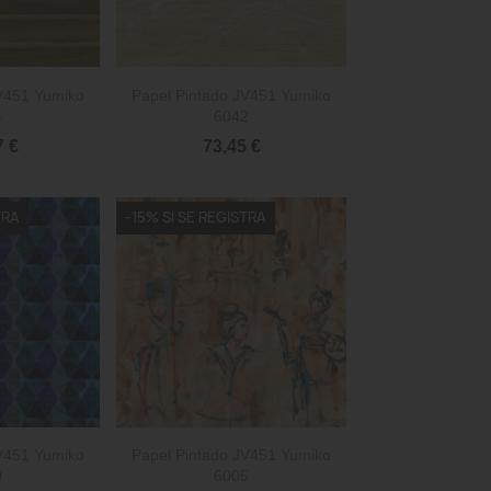

rápida
Vista rápida
JV451 Yumiko
Papel Pintado JV451 Yumiko
4
6042
7 €
73,45 €
TRA
-15% SI SE REGISTRA

rápida
Vista rápida
JV451 Yumiko
Papel Pintado JV451 Yumiko
0
6005