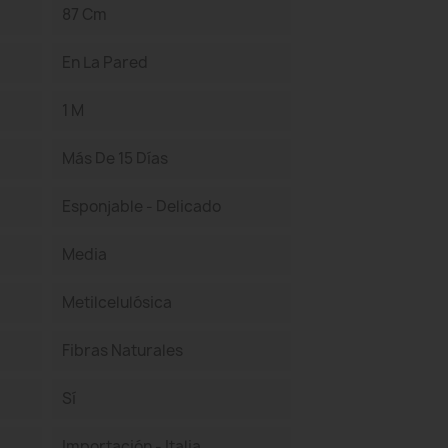
87 Cm
En La Pared
1 M
Más De 15 Días
Esponjable - Delicado
Media
Metilcelulósica
Fibras Naturales
Sí
Importación - Italia