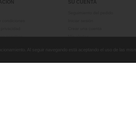
ACIÓN
SU CUENTA
Seguimiento del pedido
 condiciones
Iniciar sesión
 privacidad
Crear una cuenta
on nosotros
Mis alertas
funcionamiento. Al seguir navegando está aceptando el uso de las mis