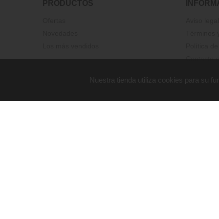
PRODUCTOS
INFORM
Ofertas
Aviso legal
Novedades
Términos y
Los más vendidos
Política de
Contacte c
Nuestra tienda utiliza cookies para su 