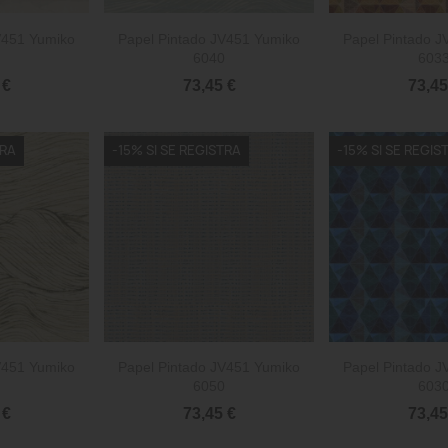


rápida
Vista rápida
Vista 
V451 Yumiko
Papel Pintado JV451 Yumiko
Papel Pintado 
6040
603
 €
73,45 €
73,45
TRA
-15% SI SE REGISTRA
-15% SI SE REGIS


rápida
Vista rápida
Vista 
V451 Yumiko
Papel Pintado JV451 Yumiko
Papel Pintado 
6050
603
 €
73,45 €
73,45