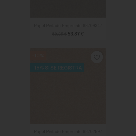
Papel Pintado Empreinte 88709347
53,87 €
59,85 €
-10%
favorite_border
-15% SI SE REGISTRA
Papel Pintado Empreinte 88702597