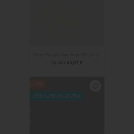
Papel Pintado Empreinte 88701157
53,87 €
59,85 €
-10%
favorite_border
-15% SI SE REGISTRA