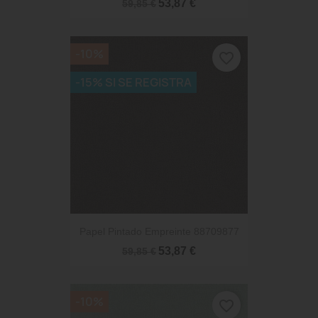
53,87 €
59,85 €
-10%
favorite_border
-15% SI SE REGISTRA
Papel Pintado Empreinte 88709877
53,87 €
59,85 €
-10%
favorite_border