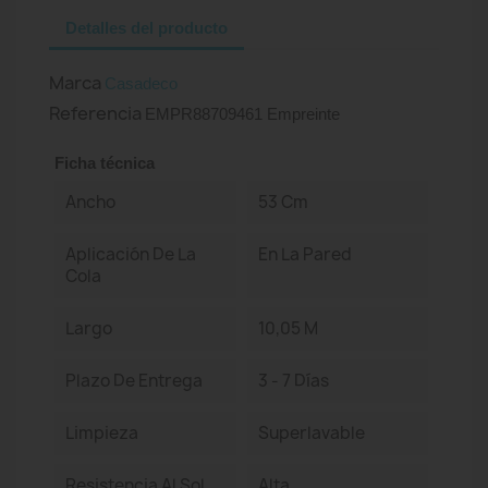
Detalles del producto
Marca
Casadeco
Referencia
EMPR88709461 Empreinte
Ficha técnica
Ancho
53 Cm
Aplicación De La
En La Pared
Cola
Largo
10,05 M
Plazo De Entrega
3 - 7 Días
Limpieza
Superlavable
Resistencia Al Sol
Alta