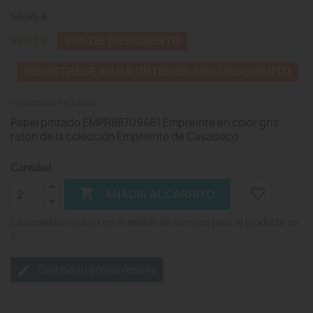
59,85 €
53,87 €
10% DE DESCUENTO
REGISTRESE PARA OBTENER 15% DESCUENTO
Impuestos incluidos
Papel pintado EMPR88709461 Empreinte en color gris
ratón de la colección Empreinte de Casadeco
Cantidad

favorite_border
AÑADIR AL CARRITO
La cantidad mínima en el pedido de compra para el producto es
2.
Escriba su propia reseña