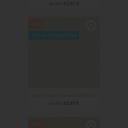
53,87 €
59,85 €
-10%
favorite_border
-15% SI SE REGISTRA
Papel Pintado Empreinte 88709175
53,87 €
59,85 €
-10%
favorite_border