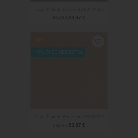
Papel Pintado Empreinte 88707356
53,87 €
59,85 €
-10%
favorite_border
-15% SI SE REGISTRA
Papel Pintado Empreinte 88701576
53,87 €
59,85 €