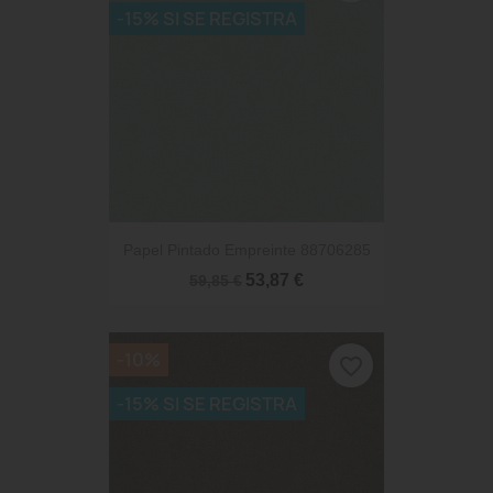
-15% SI SE REGISTRA
Papel Pintado Empreinte 88706285
53,87 €
59,85 €
-10%
favorite_border
-15% SI SE REGISTRA