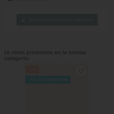
Sea el primero en escribir una reseña
16 otros productos en la misma
categoría:
-10%
favorite_border
-15% SI SE REGISTRA