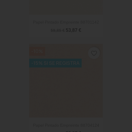
Papel Pintado Empreinte 88701142
53,87 €
59,85 €
-10%
favorite_border
-15% SI SE REGISTRA
Papel Pintado Empreinte 88704124