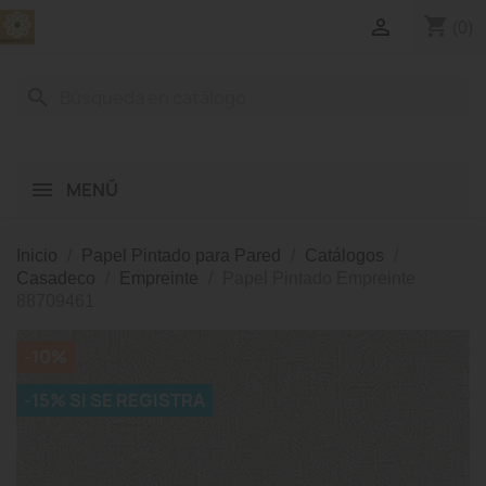
shopping_cart

(0)
search
MENÚ
Inicio
Papel Pintado para Pared
Catálogos
Casadeco
Empreinte
Papel Pintado Empreinte
88709461
-10%
-15% SI SE REGISTRA