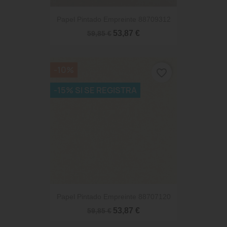
Papel Pintado Empreinte 88709312
53,87 €
59,85 €
-10%
favorite_border
-15% SI SE REGISTRA
Papel Pintado Empreinte 88707120
53,87 €
59,85 €