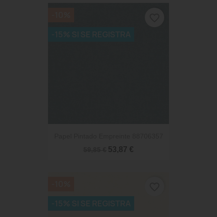
-10%
favorite_border
-15% SI SE REGISTRA
Papel Pintado Empreinte 88706357
53,87 €
59,85 €
-10%
favorite_border
-15% SI SE REGISTRA