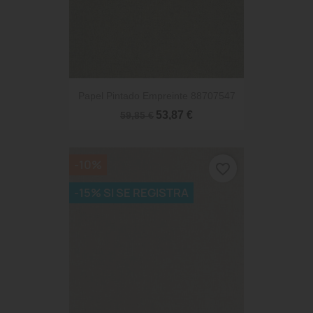
Papel Pintado Empreinte 88707547
53,87 €
59,85 €
-10%
favorite_border
-15% SI SE REGISTRA