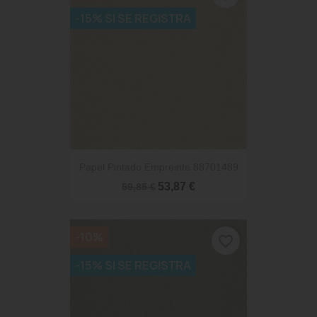
-15% SI SE REGISTRA
Papel Pintado Empreinte 88701489
53,87 €
59,85 €
-10%
favorite_border
-15% SI SE REGISTRA