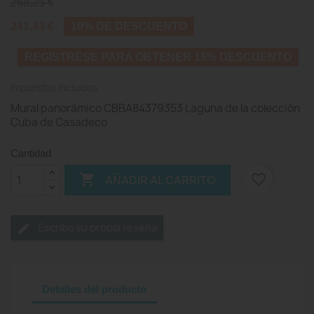
268,25 €
241,43 €
10% DE DESCUENTO
REGISTRESE PARA OBTENER 15% DESCUENTO
Impuestos incluidos
Mural panorámico CBBA84379353 Laguna de la colección
Cuba de Casadeco
Cantidad

favorite_border
AÑADIR AL CARRITO
Escriba su propia reseña
Detalles del producto