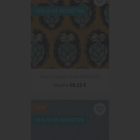
favorite_border
-15% SI SE REGISTRA
Papel Pintado Cuba 84352323
59,22 €
65,80 €
-10%
favorite_border
-15% SI SE REGISTRA