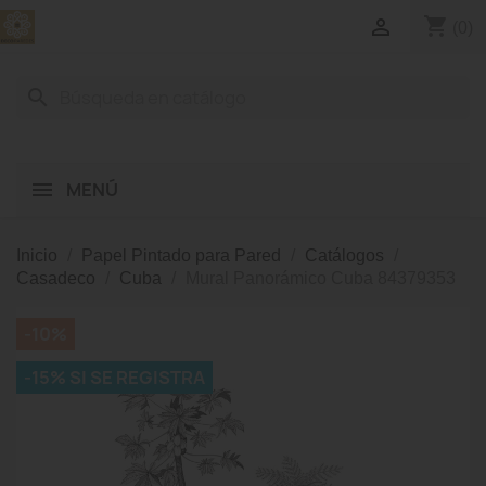
shopping_cart

(0)
search
MENÚ
Inicio
Papel Pintado para Pared
Catálogos
Casadeco
Cuba
Mural Panorámico Cuba 84379353
-10%
-15% SI SE REGISTRA