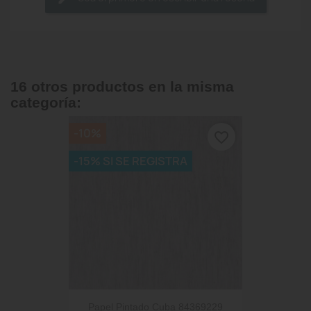
16 otros productos en la misma
categoría:
-10%
favorite_border
-15% SI SE REGISTRA
Papel Pintado Cuba 84369229