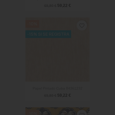
59,22 €
65,80 €
-10%
favorite_border
-15% SI SE REGISTRA
Papel Pintado Cuba 84361232
59,22 €
65,80 €
-10%