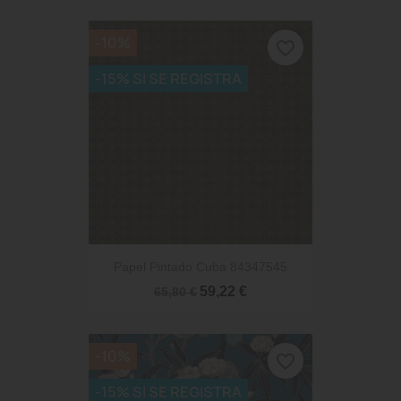
-10%
favorite_border
-15% SI SE REGISTRA
Papel Pintado Cuba 84347545
59,22 €
65,80 €
-10%
favorite_border
-15% SI SE REGISTRA