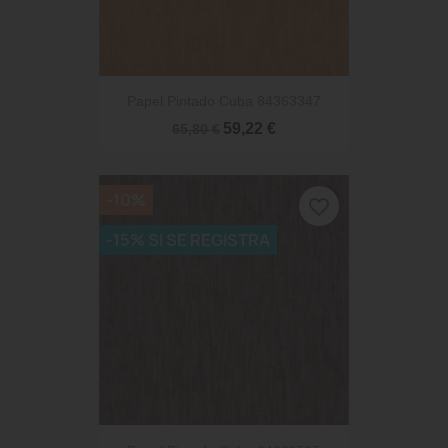
Papel Pintado Cuba 84363347
59,22 €
65,80 €
-10%
favorite_border
-15% SI SE REGISTRA