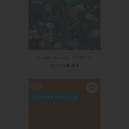
Papel Pintado Cuba 84336424
59,22 €
65,80 €
-10%
favorite_border
-15% SI SE REGISTRA