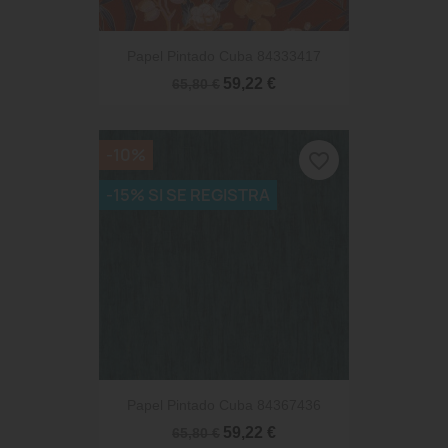
Papel Pintado Cuba 84333417
59,22 €
65,80 €
-10%
favorite_border
-15% SI SE REGISTRA
Papel Pintado Cuba 84367436
59,22 €
65,80 €