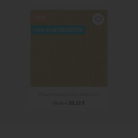
-10%
favorite_border
-15% SI SE REGISTRA
Papel Pintado Cuba 84367227
59,22 €
65,80 €