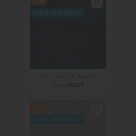
-10%
favorite_border
-15% SI SE REGISTRA
Papel Pintado Cuba 84347414
59,22 €
65,80 €
-10%
favorite_border
-15% SI SE REGISTRA