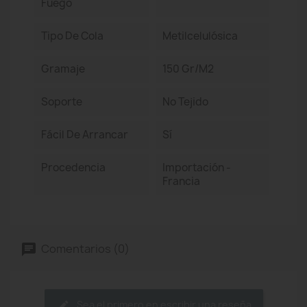
Fuego
Tipo De Cola
Metilcelulósica
Gramaje
150 Gr/m2
Soporte
No Tejido
Fácil De Arrancar
Sí
Procedencia
Importación -
Francia
Comentarios (0)
Sea el primero en escribir una reseña