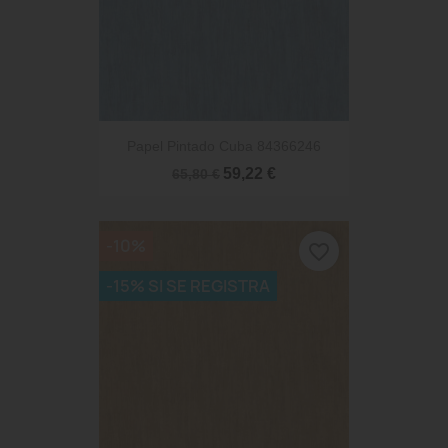
Papel Pintado Cuba 84366246
59,22 €
65,80 €
-10%
favorite_border
-15% SI SE REGISTRA