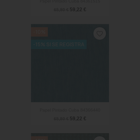
Papel Pintado Cuba 84361515
59,22 €
65,80 €
-10%
favorite_border
-15% SI SE REGISTRA
Papel Pintado Cuba 84366440
59,22 €
65,80 €