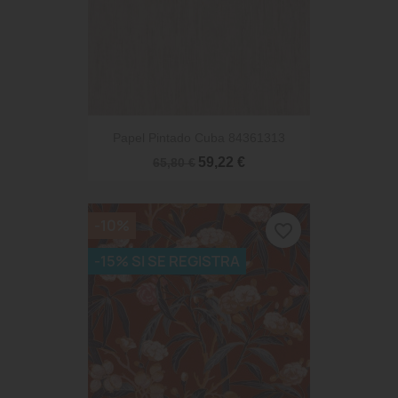
Papel Pintado Cuba 84361313
59,22 €
65,80 €
-10%
favorite_border
-15% SI SE REGISTRA