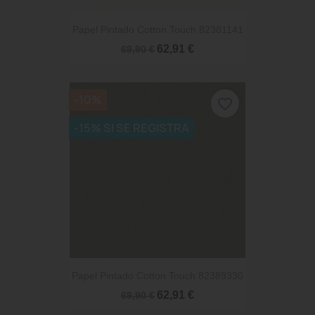
Papel Pintado Cotton Touch 82381141
62,91 €
69,90 €
-10%
favorite_border
-15% SI SE REGISTRA
Papel Pintado Cotton Touch 82389330
62,91 €
69,90 €