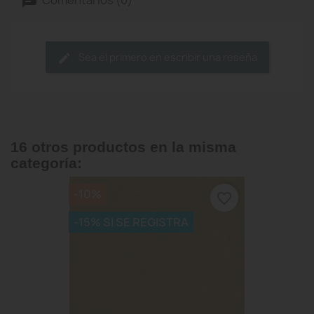
Sea el primero en escribir una reseña
16 otros productos en la misma
categoría:
-10%
favorite_border
-15% SI SE REGISTRA