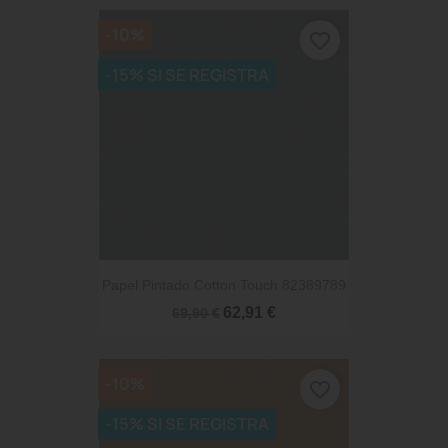
-10%
favorite_border
-15% SI SE REGISTRA
Papel Pintado Cotton Touch 82389789
62,91 €
69,90 €
-10%
favorite_border
-15% SI SE REGISTRA