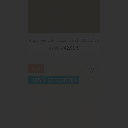
Papel Pintado Cotton Touch 82381785
62,91 €
69,90 €
-10%
favorite_border
-15% SI SE REGISTRA