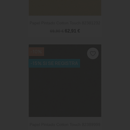
Papel Pintado Cotton Touch 82381232
62,91 €
69,90 €
-10%
favorite_border
-15% SI SE REGISTRA
Papel Pintado Cotton Touch 82389999