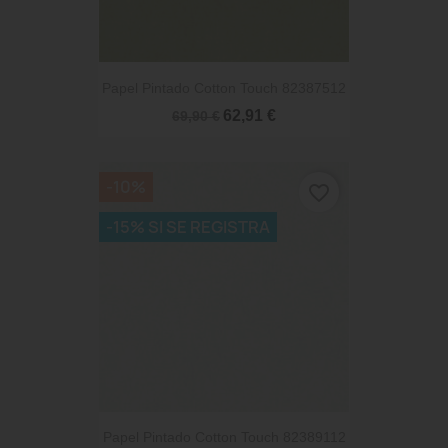
Papel Pintado Cotton Touch 82387512
62,91 €
69,90 €
-10%
favorite_border
-15% SI SE REGISTRA
Papel Pintado Cotton Touch 82389112