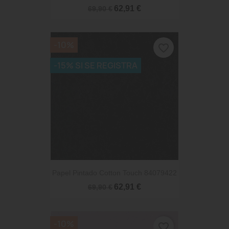
62,91 €
69,90 €
-10%
favorite_border
-15% SI SE REGISTRA
Papel Pintado Cotton Touch 84079422
62,91 €
69,90 €
-10%
favorite_border