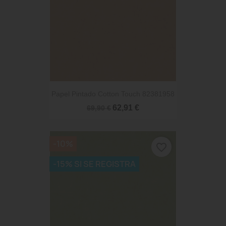
Papel Pintado Cotton Touch 82381958
62,91 €
69,90 €
-10%
favorite_border
-15% SI SE REGISTRA