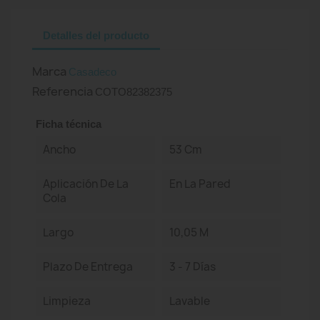
Detalles del producto
Marca
Casadeco
Referencia
COTO82382375
Ficha técnica
Ancho
53 Cm
Aplicación De La
En La Pared
Cola
Largo
10,05 M
Plazo De Entrega
3 - 7 Días
Limpieza
Lavable