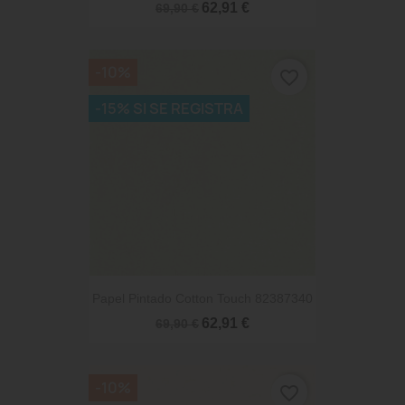
62,91 €
69,90 €
-10%
favorite_border
-15% SI SE REGISTRA
Papel Pintado Cotton Touch 82387340
62,91 €
69,90 €
-10%
favorite_border