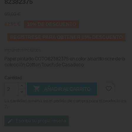
82382375
69,90 €
62,91 €
10% DE DESCUENTO
REGISTRESE PARA OBTENER 15% DESCUENTO
Impuestos incluidos
Papel pintado COTO82382375 en color amarillo ocre de la
colección Cotton Touch de Casadeco
Cantidad

favorite_border
AÑADIR AL CARRITO
La cantidad mínima en el pedido de compra para el producto es
2.
Escriba su propia reseña